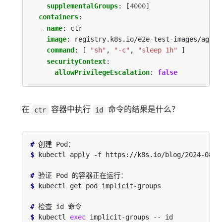
supplementalGroups
:
[
4000
]
containers
:
- 
name
:
ctr
image
:
registry.k8s.io/e2e-test-images/agnho
command
:
[
"sh"
,
"-c"
,
"sleep 1h"
]
securityContext
:
allowPrivilegeEscalation
:
false
在
容器中执行
命令的结果是什么？
ctr
id
#
$
#
$
#
$
 kubectl 
exec