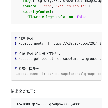
image
:
registry.k8s.io/e2e-test-images/agnho
command
:
[
"sh"
,
"-c"
,
"sleep 1h"
]
securityContext
:
allowPrivilegeEscalation
:
false
#
$
#
$
#
输出应类似于：