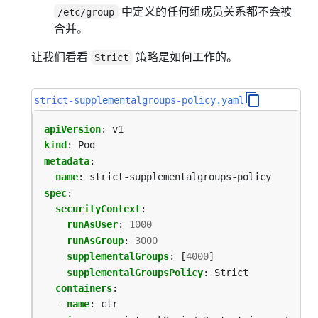
中定义的任何组成员关系都不会被
/etc/group
合并。
让我们看看
策略是如何工作的。
Strict
strict-supplementalgroups-policy.yaml
apiVersion
:
v1
kind
:
Pod
metadata
:
name
:
strict-supplementalgroups-policy
spec
:
securityContext
:
runAsUser
:
1000
runAsGroup
:
3000
supplementalGroups
:
[
4000
]
supplementalGroupsPolicy
:
Strict
containers
:
- 
name
:
ctr