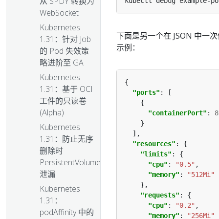
从 SPDY 转换为
kubectl debug example-po
WebSocket
Kubernetes
下面是另一个在 JSON 中
1.31：针对 Job
示例：
的 Pod 失效策
略进阶至 GA
Kubernetes
1.31：基于 OCI
"ports"
工件的只读卷
(Alpha)
"containerPort"
: 
8
Kubernetes
1.31：防止无序
"resources"
删除时
"limits"
PersistentVolume
"cpu"
: 
"0.5"
泄漏
"memory"
: 
"512Mi"
Kubernetes
"requests"
1.31：
"cpu"
: 
"0.2"
podAffinity 中的
"memory"
: 
"256Mi"