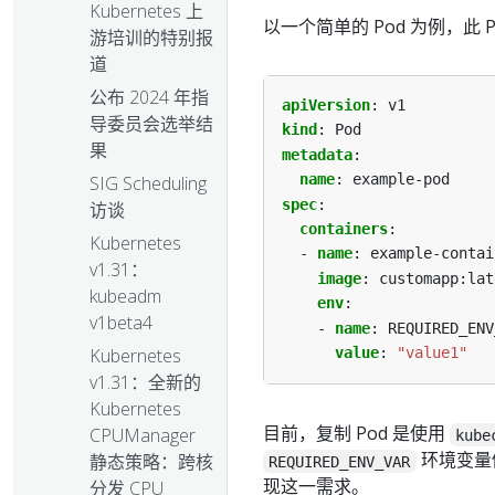
Kubernetes 上
以一个简单的 Pod 为例，此
游培训的特别报
道
公布 2024 年指
apiVersion
:
v1
导委员会选举结
kind
:
Pod
果
metadata
:
name
:
example-pod
SIG Scheduling
spec
:
访谈
containers
:
Kubernetes
- 
name
:
example-contai
v1.31：
image
:
customapp:lat
kubeadm
env
:
v1beta4
- 
name
:
REQUIRED_ENV
value
:
"value1"
Kubernetes
v1.31：全新的
Kubernetes
目前，复制 Pod 是使用
CPUManager
kube
环境变量
静态策略：跨核
REQUIRED_ENV_VAR
现这一需求。
分发 CPU