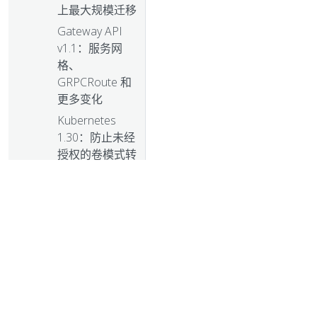
上最大规模迁移
Gateway API
v1.1：服务网
格、
GRPCRoute 和
更多变化
Kubernetes
1.30：防止未经
授权的卷模式转
换进阶到 GA
Kubernetes
1.30：结构化身
份认证配置进阶
至 Beta
Kubernetes
1.30：验证准入
策略
ValidatingAdmissionPolicy