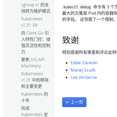
cgroup v1 的支
命令有 3 
kubectl debug
持转为维护模式
最大的交集是 Pod 内的容
Kubernetes
的字段。 这导致了一个限制，
v1.31: Elli
向 Client-Go 引
致谢
入特性门控：增
强灵活性和控制
力
特别感谢所有审查和评论此特
聚焦 SIG API
Eddie Zaneski
Machinery
Maciej Szulik
Kubernetes
Lee Verberne
v1.31 中的移除
和主要变更
Kubernetes 的
十年
←
上一页
完成
Kubernetes 史