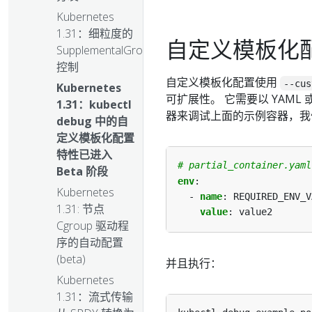
Kubernetes
1.31：细粒度的
自定义模板化
SupplementalGroups
控制
自定义模板化配置使用
--cus
Kubernetes
可扩展性。 它需要以 YAML 
1.31：kubectl
器来调试上面的示例容器，我们
debug 中的自
定义模板化配置
特性已进入
# partial_container.yaml
Beta 阶段
env
:
Kubernetes
- 
name
:
REQUIRED_ENV_V
1.31: 节点
value
:
value2
Cgroup 驱动程
序的自动配置
(beta)
并且执行：
Kubernetes
1.31：流式传输