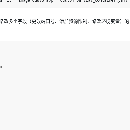
d -it --image
=
customapp --custom
=
一次修改多个字段（更改端口号、添加资源限制、修改环境变量）的
0