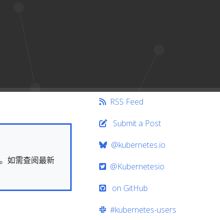
RSS Feed
Submit a Post
@kubernetes.io
快照。如需查阅最新
@Kubernetesio
on GitHub
#kubernetes-users