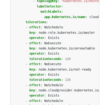
- 
topologyKey
:
"kubernetes.io/hostname
labelSelector
:
matchLabels
:
app.kubernetes.io/name
:
cloud-co
tolerations
:
- 
effect
:
NoSchedule
key
:
node-role.kubernetes.io/master
operator
:
Exists
- 
effect
:
NoExecute
key
:
node.kubernetes.io/unreachable
operator
:
Exists
tolerationSeconds
:
120
- 
effect
:
NoExecute
key
:
node.kubernetes.io/not-ready
operator
:
Exists
tolerationSeconds
:
120
- 
effect
:
NoSchedule
key
:
node.cloudprovider.kubernetes.io/un
operator
:
Exists
- 
effect
:
NoSchedule