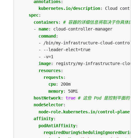
annotations
:
kubernetes.io/description
:
Cloud control
spec
:
containers
:
# 容器的详细信息将取决于你具体的云
- 
name
:
cloud-controller-manager
command
:
- /bin/my-infrastructure-cloud-controlle
- --leader-elect=true
- -v=1
image
:
registry/my-infrastructure-cloud-
resources
:
requests
:
cpu
:
200m
memory
:
50Mi
hostNetwork
:
true
# 这些 Pod 是控制平面的一
nodeSelector
:
node-role.kubernetes.io/control-plane
:
"
affinity
:
podAntiAffinity
:
requiredDuringSchedulingIgnoredDuringE