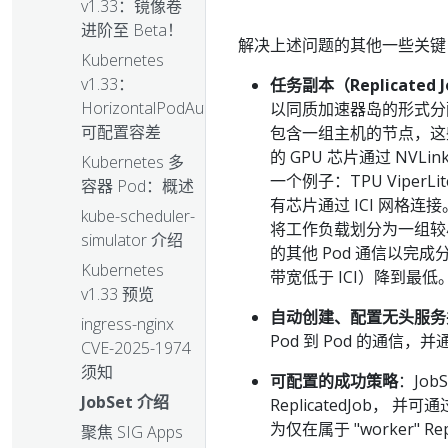
v1.33：镜像卷
进阶至 Beta！
解决上述问题的其他一些关键 J
Kubernetes
v1.33：
任务副本（Replicated J
HorizontalPodAutoscaler
以同质加速器岛的形式分
可配置容差
包含一组主机的节点，这些
的 GPU 芯片通过 NVLin
Kubernetes 多
一个例子：TPU ViperLi
容器 Pod：概述
有芯片通过 ICI 网格
kube-scheduler-
将工作负载划分为一组较小
simulator 介绍
的其他 Pod 通信以完
Kubernetes
带宽低于 ICI）降到最低
v1.33 预览
自动创建、配置无头服务
ingress-nginx
Pod 到 Pod 的通
CVE-2025-1974
须知
可配置的成功策略
：Jo
JobSet 介绍
ReplicatedJob， 并
为仅在属于 "worker" R
聚焦 SIG Apps