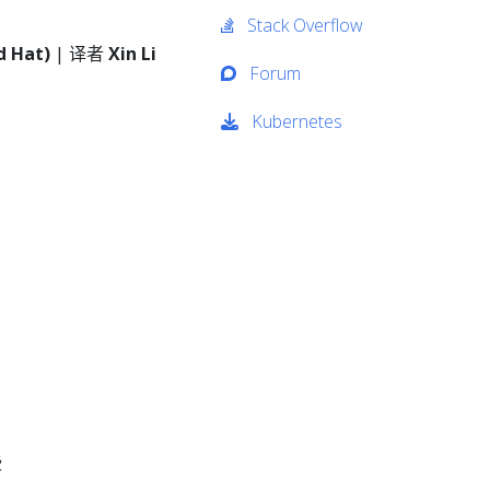
Stack Overflow
d Hat)
| 译者
Xin Li
Forum
Kubernetes
）
些
-