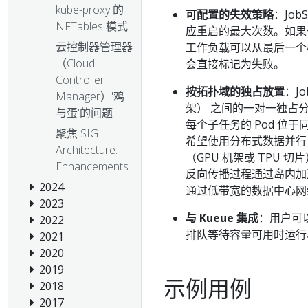
kube-proxy 的
可配置的失效策略
：Jo
NFTables 模式
应重启的最大次数。如果任
云控制器管理器
工作负载可以从最后一个检
（Cloud
会直接标记为失败。
Controller
按拓扑域的独占放置
：J
Manager）'鸡
架） 之间的一对一独占分
与蛋'的问题
每个子任务的 Pod 位
聚焦 SIG
希望使用分布式数据并行
Architecture:
（GPU 机架或 TPU
Enhancements
反向传播过程通过岛内加
2024
通过低带宽的数据中心网
2023
与 Kueue 集成
：用户可
2022
排队等待容量可用时运行
2021
2020
2019
示例用例
2018
2017