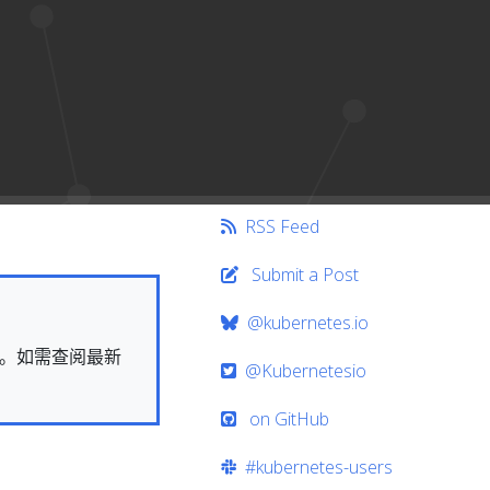
RSS Feed
Submit a Post
@kubernetes.io
快照。如需查阅最新
@Kubernetesio
on GitHub
#kubernetes-users