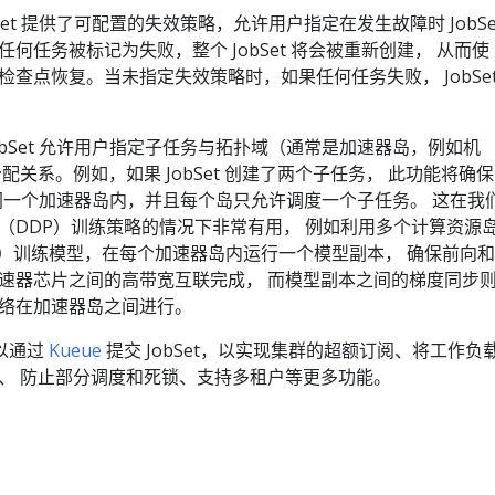
bSet 提供了可配置的失效策略，允许用户指定在发生故障时 JobSe
何任务被标记为失败，整个 JobSet 将会被重新创建， 从而使
查点恢复。当未指定失效策略时，如果任何任务失败， JobSe
obSet 允许用户指定子任务与拓扑域（通常是加速器岛，例如机
配关系。例如，如果 JobSet 创建了两个子任务， 此功能将确保
于同一个加速器岛内，并且每个岛只允许调度一个子任务。 这在我
（DDP）训练策略的情况下非常有用， 例如利用多个计算资源
 切片）训练模型，在每个加速器岛内运行一个模型副本， 确保前向和
速器芯片之间的高带宽互联完成， 而模型副本之间的梯度同步
络在加速器岛之间进行。
以通过
Kueue
提交 JobSet，以实现集群的超额订阅、将工作负
、 防止部分调度和死锁、支持多租户等更多功能。