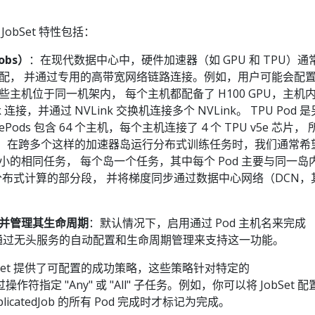
obSet 特性包括：
obs）
：在现代数据中心中，硬件加速器（如 GPU 和 TPU）通
配， 并通过专用的高带宽网络链路连接。例如，用户可能会配
主机位于同一机架内， 每个主机都配备了 H100 GPU，主机
k 连接，并通过 NVLink 交换机连接多个 NVLink。 TPU Pod 是
tePods 包含 64 个主机，每个主机连接了 4 个 TPU v5e 芯片， 
连接。在跨多个这样的加速器岛运行分布式训练任务时，我们通常希
的相同任务， 每个岛一个任务，其中每个 Pod 主要与同一岛
成分布式计算的部分段， 并将梯度同步通过数据中心网络（DCN，
。
并管理其生命周期
：默认情况下，启用通过 Pod 主机名来完成
信，并通过无头服务的自动配置和生命周期管理来支持这一功能。
bSet 提供了可配置的成功策略，这些策略针对特定的
可通过操作符指定 "Any" 或 "All" 子任务。例如，你可以将 JobSet 配
eplicatedJob 的所有 Pod 完成时才标记为完成。