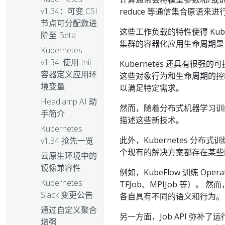
v1.34：可变 CSI
reduce 等通信集合原语
节点可分配数进
这些工作负载的特性使得 Kub
阶至 Beta
集群的容器化应用生命周期是 Ku
Kubernetes
v1.34: 使用 Init
Kubernetes 还具有很强的
容器定义应用环
这些对象行为和生命周期的控
境变量
以满足特定需求。
Headlamp AI 助
然而，随着分布式机器学习训练技
手简介
描述这些新技术。
Kubernetes
此外，Kubernetes 分
v1.34 抢先一览
个现有的解决方案都存在某些
云原生环境中的
镜像兼容性
例如，KubeFlow 训练 Ope
Kubernetes
TFJob、MPIJob 等）
Slack 变更公告
各自具有不同的语义和行为。
通过自定义聚合
另一方面，Job API 弥补
增强