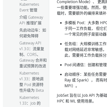
Completion Mode）
Kubernetes
一些重要增强功能。然而，使用上
Event 管理
载时，需要额外的编排来填补
介绍 Gateway
多模板 Pod：大多数 H
API 推理扩展
于同一工作负载， 但它
先启动边车：如
一个常见的例子是驱动器-工作
何避免障碍
Gateway API
任务组：大规模训练工作
v1.3.0：流量复
载对网络延迟非常敏感，
制、CORS、
此，需要将工作负载拆分为
Gateway 合并和
Pod 间通信：创建和管理
重试预算的改进
Kubernetes
启动顺序：某些任务需要特
v1.33：原地调
Ray 或 Spark），
整 Pod 资源特
MPI）。
性升级为 Beta
JobSet 旨在以 Job A
Kubernetes
HPC 和 ML 使用场景。
1.33：Job 的