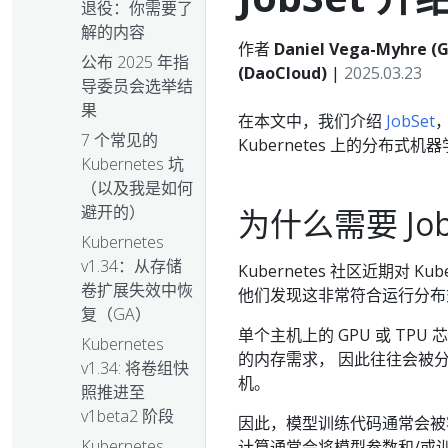
退役：你需要了
解的内容
作者
Daniel Vega-Myhre (G
公布 2025 年指
(DaoCloud)
|
2025.03.23
导委员会选举结
果
在本文中，我们介绍
JobSet
，
7 个常见的
Kubernetes 上的分布
Kubernetes 坑
（以及我是如何
避开的）
为什么需要 Job
Kubernetes
v1.34：从存储
Kubernetes 社区近期对
卷扩展失效中恢
他们发现这非常符合运行分布
复（GA）
单个主机上的 GPU 或 T
Kubernetes
的内存需求， 因此往往会被
v1.34: 将卷组快
机。
照推进至
v1beta2 阶段
因此，模型训练代码通常会被
Kubernetes
计算通常会将模型参数和/或训练数