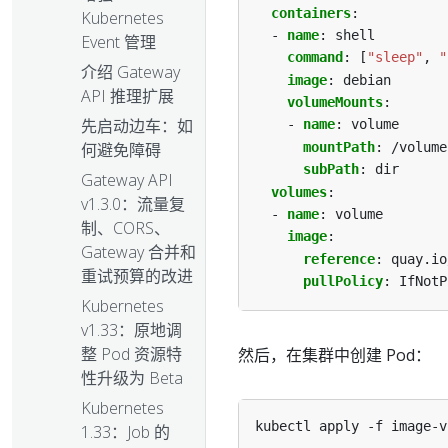
containers
:
Kubernetes
- 
name
:
shell
Event 管理
command
:
[
"sleep"
,
"
介绍 Gateway
image
:
debian
API 推理扩展
volumeMounts
:
先启动边车：如
- 
name
:
volume
mountPath
:
/volume
何避免障碍
subPath
:
dir
Gateway API
volumes
:
v1.3.0：流量复
- 
name
:
volume
制、CORS、
image
:
Gateway 合并和
reference
:
quay.io
重试预算的改进
pullPolicy
:
IfNotP
Kubernetes
v1.33：原地调
整 Pod 资源特
然后，在集群中创建 Pod：
性升级为 Beta
Kubernetes
1.33：Job 的