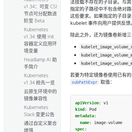
法挂载不存在的子目录。与
v1.34：可变 CSI
指定的子路径中不包含绝对路
节点可分配数进
这些要求。如果指定的子目录
阶至 Beta
kubelet 事件向用户提供反馈
Kubernetes
除此之外，还为镜像卷新增三个 k
v1.34: 使用 Init
容器定义应用环
kubelet_image_volume_
境变量
kubelet_image_volume_
Headlamp AI 助
kubelet_image_volume_
手简介
若要为特定镜像卷使用已有
Kubernetes
取值：
v1.34 抢先一览
subPathExpr
云原生环境中的
镜像兼容性
apiVersion
:
v1
Kubernetes
kind
:
Pod
Slack 变更公告
metadata
:
通过自定义聚合
name
:
image-volume
spec
:
增强