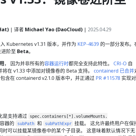
Hat)
| 译者
Michael Yao (DaoCloud)
|
2025.04.29
 Kubernetes v1.31 版本，并作为
KEP-4639
的一部分发布。
此特性进阶至
Beta
。
用
， 因为并非所有的
容器运行时
都完全支持此特性。
CRI-O
自
将在 v1.33 中添加对镜像卷的 Beta 支持。
containerd 已合并
含在 containerd v2.1.0 版本中，并正通过
PR #11578
实现对
变化是支持通过
spec.containers[*].volumeMounts.
容器的
和
挂载。 这允许最终用户在保
subPath
subPathExpr
同时可以挂载某镜像卷中的某个子目录。 这意味着默认情况下无