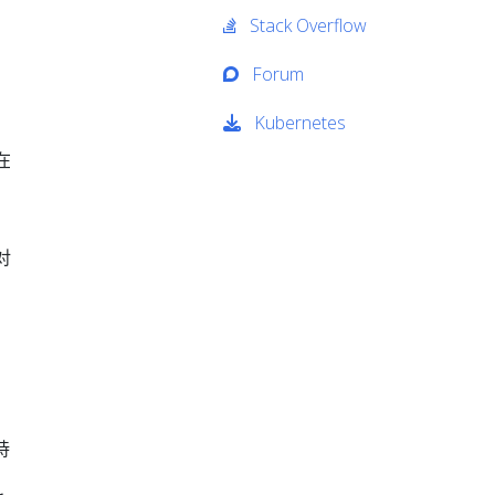
Stack Overflow
Forum
Kubernetes
在
对
持