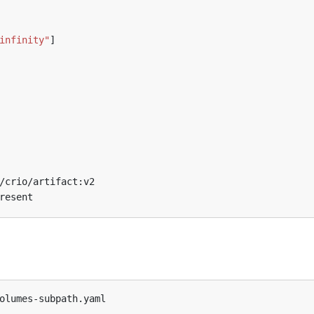
infinity"
]
/crio/artifact:v2
resent