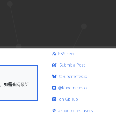
RSS Feed
Submit a Post
@kubernetes.io
快照。如需查阅最新
@Kubernetesio
on GitHub
#kubernetes-users