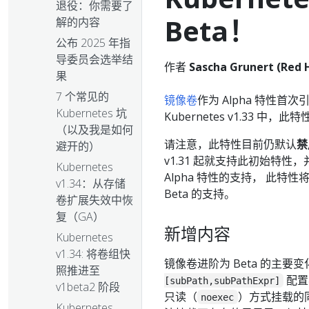
退役：你需要了
Beta！
解的内容
公布 2025 年指
导委员会选举结
作者
Sascha Grunert (Red 
果
7 个常见的
镜像卷
作为 Alpha 特性首次引入
Kubernetes 坑
Kubernetes v1.33 中，
（以及我是如何
请注意，此特性目前仍默认
禁
避开的）
v1.31 起就支持此初始特性，并
Kubernetes
Alpha 特性的支持， 此特性将包
v1.34：从存储
Beta 的支持。
卷扩展失效中恢
复（GA）
新增内容
Kubernetes
v1.34: 将卷组快
镜像卷进阶为 Beta 的主要
照推进至
配置
[subPath,subPathExpr]
v1beta2 阶段
只读（
）方式挂载的
noexec
Kubernetes