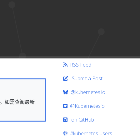
RSS Feed
Submit a Post
@kubernetes.io
快照。如需查阅最新
@Kubernetesio
on GitHub
#kubernetes-users