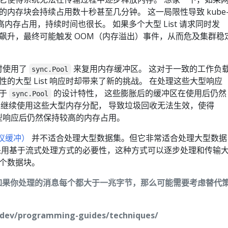
内存块会持续占用数十秒甚至几分钟。 这一局限性导致 kube
要的高内存占用，持续时间也很长。 如果多个大型 List 请求同时发
飙升，最终可能触发 OOM（内存溢出）事件，从而危及集群稳
时使用了
来复用内存缓冲区。 这对于一致的工作负
sync.Pool
的大型 List 响应时却带来了新的挑战。 在处理这些大型响应
由于
的设计特性， 这些膨胀后的缓冲区在使用后仍然
sync.Pool
 请求继续使用这些大型内存分配， 导致垃圾回收无法生效，使得
处理完大型响应后仍然保持较高的内存占用。
（协议缓冲）
并不适合处理大型数据集。但它非常适合处理大型数据
采用基于流式处理方式的必要性，这种方式可以逐步处理和传输
个数据块。
如果你处理的消息每个都大于一兆字节，那么可能需要考虑替代
dev/programming-guides/techniques/