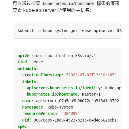
可以通过检查
标签的值来
kubernetes.io/hostname
查看 kube-apiserver 所使用的主机名：
apiVersion
:
coordination.k8s.io/v1
kind
:
Lease
metadata
:
creationTimestamp
:
"2023-07-02T13:16:48Z"
labels
:
apiserver.kubernetes.io/identity
:
kube-apise
kubernetes.io/hostname
:
master-1
name
:
apiserver-07a5ea9b9b072c4a5f3d1c3702
namespace
:
kube-system
resourceVersion
:
"334899"
uid
:
90870ab5-1ba9-4523-b215-e4d4e662acb1
spec
: