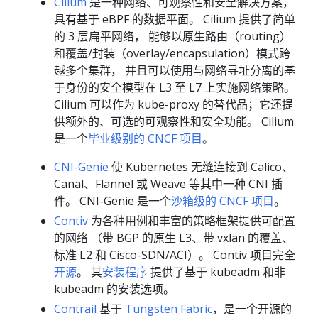
Cilium
是一种网络、可观察性和安全解决方案，
具有基于 eBPF 的数据平面。 Cilium 提供了简单
的 3 层扁平网络， 能够以原生路由（routing）
和覆盖/封装（overlay/encapsulation）模式跨
越多个集群， 并且可以使用与网络寻址分离的基
于身份的安全模型在 L3 至 L7 上实施网络策略。
Cilium 可以作为 kube-proxy 的替代品；它还提
供额外的、可选的可观察性和安全功能。 Cilium
是一个
毕业级别的 CNCF 项目
。
CNI-Genie
使 Kubernetes 无缝连接到 Calico、
Canal、Flannel 或 Weave 等其中一种 CNI 插
件。 CNI-Genie 是一个
沙箱级的 CNCF 项目
。
Contiv
为各种用例和丰富的策略框架提供可配置
的网络 （带 BGP 的原生 L3、带 vxlan 的覆盖、
标准 L2 和 Cisco-SDN/ACI）。 Contiv 项目完全
开源
。 其
安装程序
提供了基于 kubeadm 和非
kubeadm 的安装选项。
Contrail
基于
Tungsten Fabric
，是一个开源的