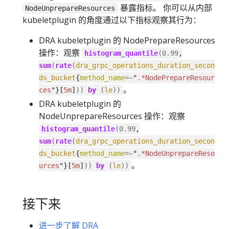
暴露指标。 你可以从内部
NodeUnprepareResources
kubeletplugin 的角度通过以下指标观察其行为：
DRA kubeletplugin 的 NodePrepareResources
操作：观察
histogram_quantile
(
0.99
,
sum
(
rate
(
dra_grpc_operations_duration_secon
ds_bucket
{
method_name
=~
"
.*NodePrepareResour
。
ces
"}[
5m
]
))
by
(
le
))
DRA kubeletplugin 的
NodeUnprepareResources 操作：观察
histogram_quantile
(
0.99
,
sum
(
rate
(
dra_grpc_operations_duration_secon
ds_bucket
{
method_name
=~
"
.*NodeUnprepareReso
。
urces
"}[
5m
]
))
by
(
le
))
接下来
进一步了解 DRA