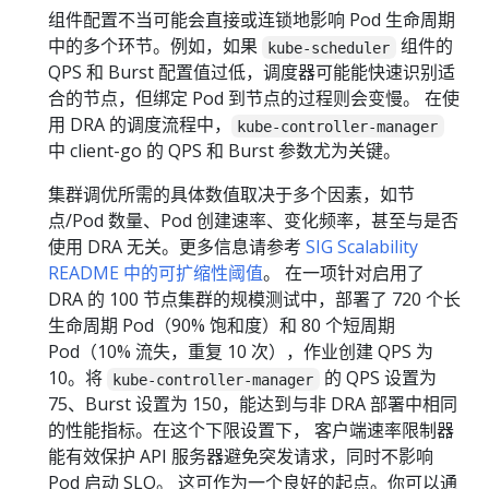
组件配置不当可能会直接或连锁地影响 Pod 生命周期
中的多个环节。例如，如果
组件的
kube-scheduler
QPS 和 Burst 配置值过低，调度器可能能快速识别适
合的节点，但绑定 Pod 到节点的过程则会变慢。 在使
用 DRA 的调度流程中，
kube-controller-manager
中 client-go 的 QPS 和 Burst 参数尤为关键。
集群调优所需的具体数值取决于多个因素，如节
点/Pod 数量、Pod 创建速率、变化频率，甚至与是否
使用 DRA 无关。更多信息请参考
SIG Scalability
README 中的可扩缩性阈值
。 在一项针对启用了
DRA 的 100 节点集群的规模测试中，部署了 720 个长
生命周期 Pod（90% 饱和度）和 80 个短周期
Pod（10% 流失，重复 10 次），作业创建 QPS 为
10。将
的 QPS 设置为
kube-controller-manager
75、Burst 设置为 150，能达到与非 DRA 部署中相同
的性能指标。在这个下限设置下， 客户端速率限制器
能有效保护 API 服务器避免突发请求，同时不影响
Pod 启动 SLO。 这可作为一个良好的起点。你可以通