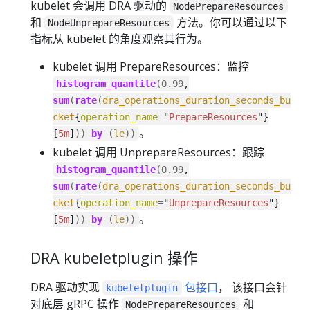
kubelet 会调用 DRA 驱动的
NodePrepareResources
和
方法。你可以通过以下
NodeUnprepareResources
指标从 kubelet 的角度观察其行为。
kubelet 调用 PrepareResources：监控
histogram_quantile
(
0.99
,
sum
(
rate
(
dra_operations_duration_seconds_bu
cket
{
operation_name
=
"
PrepareResources
"}
。
[
5m
]
))
by
(
le
))
kubelet 调用 UnprepareResources：跟踪
histogram_quantile
(
0.99
,
sum
(
rate
(
dra_operations_duration_seconds_bu
cket
{
operation_name
=
"
UnprepareResources
"}
。
[
5m
]
))
by
(
le
))
DRA kubeletplugin 操作
DRA 驱动实现
包接口
， 该接口会针
kubeletplugin
对底层 gRPC 操作
和
NodePrepareResources