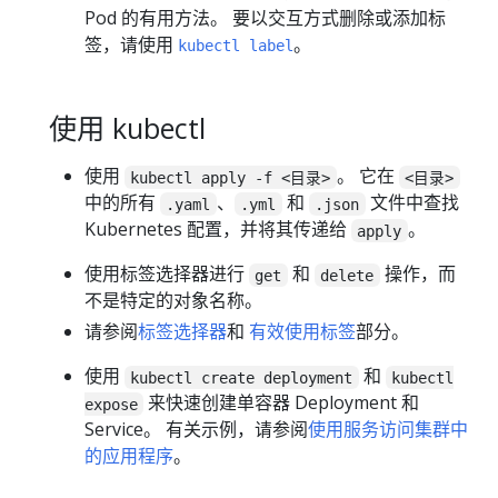
Pod 的有用方法。 要以交互方式删除或添加标
签，请使用
。
kubectl label
使用 kubectl
使用
。 它在
kubectl apply -f <目录>
<目录>
中的所有
、
和
文件中查找
.yaml
.yml
.json
Kubernetes 配置，并将其传递给
。
apply
使用标签选择器进行
和
操作，而
get
delete
不是特定的对象名称。
请参阅
标签选择器
和
有效使用标签
部分。
使用
和
kubectl create deployment
kubectl
来快速创建单容器 Deployment 和
expose
Service。 有关示例，请参阅
使用服务访问集群中
的应用程序
。