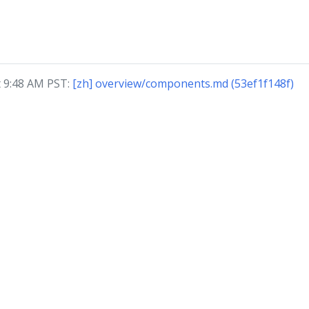
 9:48 AM PST:
[zh] overview/components.md (53ef1f148f)