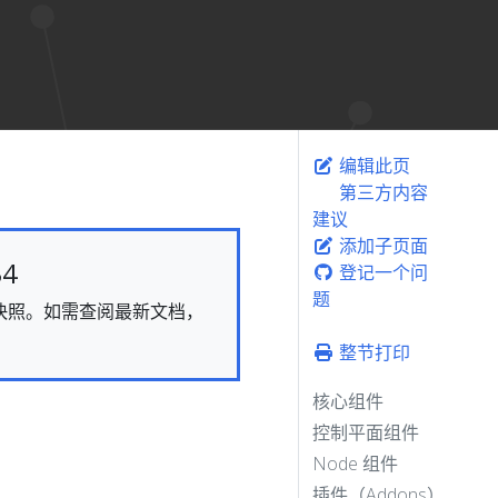
编辑此页
第三方内容
建议
添加子页面
4
登记一个问
题
态的快照。如需查阅最新文档，
整节打印
核心组件
控制平面组件
Node 组件
插件（Addons）