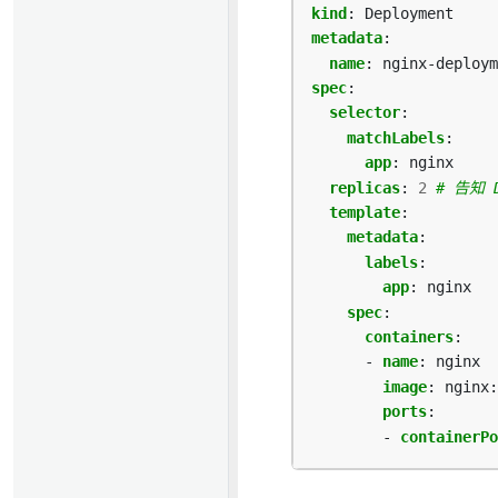
kind
:
Deployment
metadata
:
name
:
nginx-deploym
spec
:
selector
:
matchLabels
:
app
:
nginx
replicas
:
2
# 告知 
template
:
metadata
:
labels
:
app
:
nginx
spec
:
containers
:
- 
name
:
nginx
image
:
nginx:
ports
:
- 
containerPo