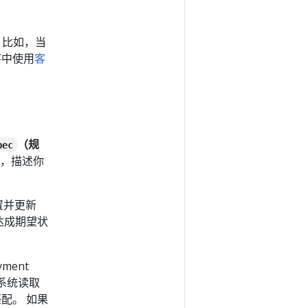
 比如，当
程序中使用
客
（规
pec
，描述你
设置并更新
达成期望状
ment
 系统读取
匹配。 如果