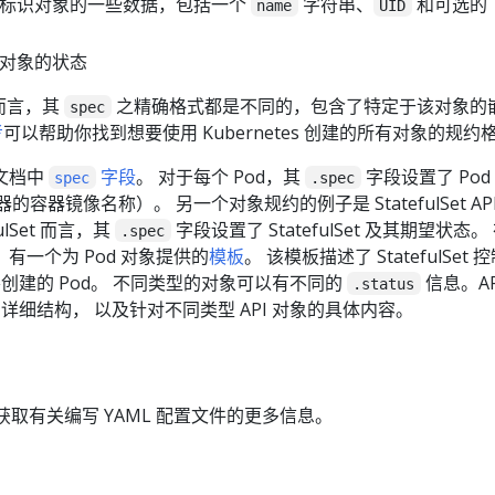
一标识对象的一些数据，包括一个
字符串、
和可选的
name
UID
该对象的状态
象而言，其
之精确格式都是不同的，包含了特定于该对象的
spec
考
可以帮助你找到想要使用 Kubernetes 创建的所有对象的规约
考文档中
字段
。 对于每个 Pod，其
字段设置了 Pod
spec
.spec
的容器镜像名称）。 另一个对象规约的例子是 StatefulSet AP
fulSet 而言，其
字段设置了 StatefulSet 及其期望状态。
.spec
有一个为 Pod 对象提供的
模板
。 该模板描述了 StatefulSet
规约而要创建的 Pod。 不同类型的对象可以有不同的
信息。AP
.status
详细结构， 以及针对不同类型 API 对象的具体内容。
获取有关编写 YAML 配置文件的更多信息。