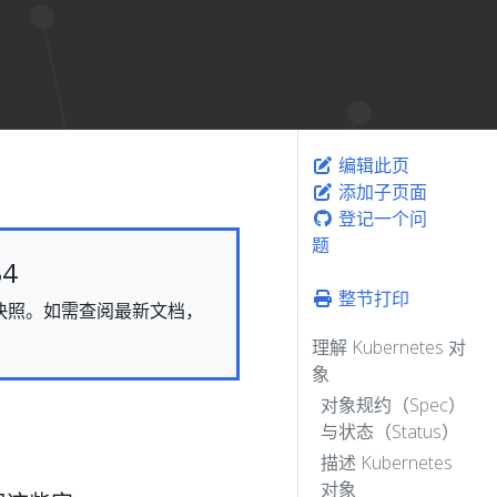
编辑此页
添加子页面
登记一个问
题
4
整节打印
态的快照。如需查阅最新文档，
理解 Kubernetes 对
象
对象规约（Spec）
与状态（Status）
描述 Kubernetes
对象