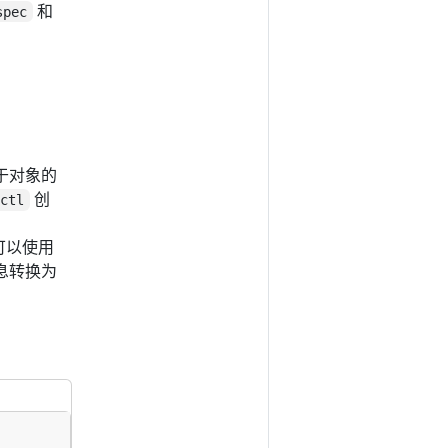
和
spec
于对象的
创
ectl
可以使用
信息转换为