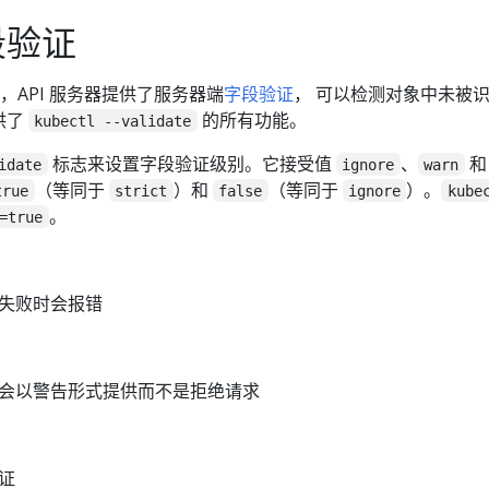
段验证
5 开始，API 服务器提供了服务器端
字段验证
， 可以检测对象中未被
供了
的所有功能。
kubectl --validate
标志来设置字段验证级别。它接受值
、
和
idate
ignore
warn
（等同于
）和
（等同于
）。
true
strict
false
ignore
kube
。
=true
失败时会报错
会以警告形式提供而不是拒绝请求
证