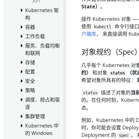
API
State）
。
Kubernetes 架
构
操作 Kubernetes 
使用
命令行接口（
容器
kubectl
户端库
， 来直接调用 Kuber
工作负载
服务、负载均衡
对象规约（Spec）
和联网
存储
几乎每个 Kubernet
配置
约）
和对象
（状
status
希望对象所具有的特征：
安全
策略
描述了对象的
当前
status
调度、抢占和驱
的。在任何时刻，Kuberne
逐
态。
集群管理
例如，Kubernetes 中的
Kubernetes 中
时，你可能会设置 Deploy
的 Windows
Deployment 的
，
spec