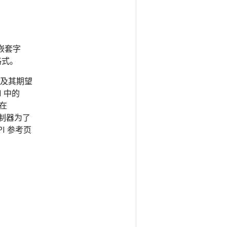
嵌套字
格式。
 及其期望
I 中的
 在
 控制器为了
I 参考页