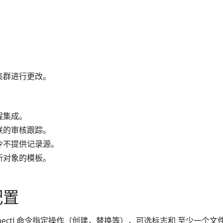
。
集群进行更改。
程集成。
联的审核跟踪。
令不提供记录源。
新对象的模板。
配置
bectl 命令指定操作（创建，替换等），可选标志和 至少一个文