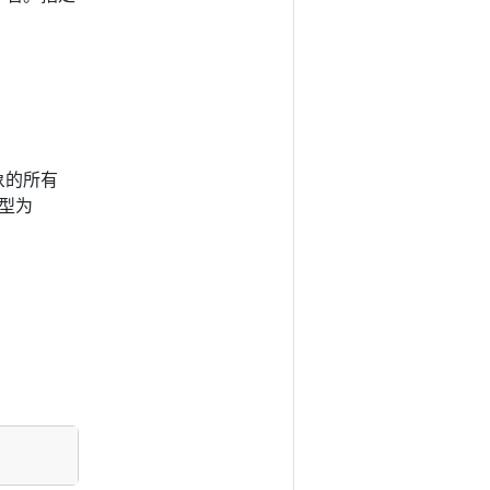
象的所有
型为