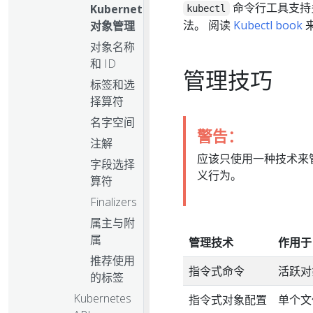
命令行工具支持多
Kubernetes
kubectl
法。 阅读
Kubectl book
来
对象管理
对象名称
和 ID
管理技巧
标签和选
择算符
名字空间
警告：
注解
应该只使用一种技术来管
字段选择
义行为。
算符
Finalizers
属主与附
属
管理技术
作用于
推荐使用
指令式命令
活跃对
的标签
Kubernetes
指令式对象配置
单个文