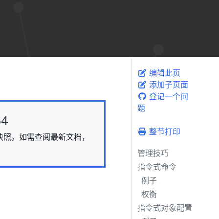
编辑此页
添加子页面
登记一个问
题
4
整节打印
态的快照。如需查阅最新文档，
管理技巧
指令式命令
例子
权衡
指令式对象配置