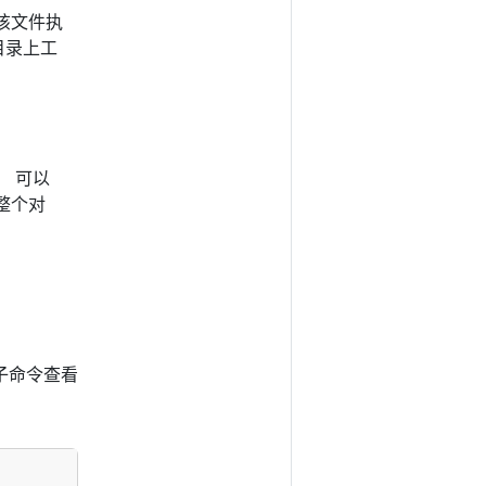
该文件执
目录上工
 可以
换整个对
子命令查看