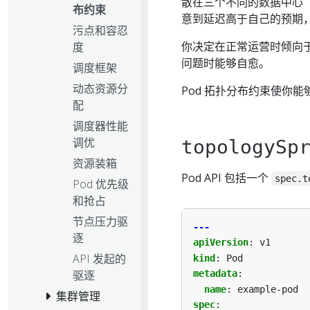
散在三个不同的数据中心
布约束
意到延迟高于自己的预期
污点和容忍
你决定在正常运营时倾向
度
问题时能够自愈。
调度框架
动态资源分
Pod 拓扑分布约束使你
配
调度器性能
调优
topologySp
资源装箱
Pod API 包括一个
spec.t
Pod 优先级
和抢占
节点压力驱
---
逐
apiVersion
:
v1
API 发起的
kind
:
Pod
驱逐
metadata
:
name
:
example-pod
集群管理
spec
: