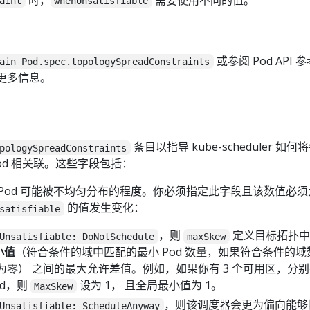
aint
whenUnsatisfiable
或参阅 Pod API 
ain Pod.spec.topologySpreadConstraints
更多信息。
条目以指导 kube-scheduler 如
pologySpreadConstraints
Pod 相关联。这些字段包括：
Pod 可能被不均匀分布的程度。你必须指定此字段且该数值必
的值发生变化：
satisfiable
，则
定义目标拓扑中匹
Unsatisfiable: DoNotSchedule
maxSkew
小值
（符合条件的域中匹配的最小 Pod 数量，如果符合条件的
s 则为零） 之间的最大允许差值。例如，如果你有 3 个可用区，分别
od，则
设为 1， 且全局最小值为 1。
MaxSkew
，则该调度器会更为偏向能够
Unsatisfiable: ScheduleAnyway