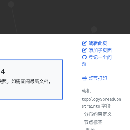
编辑此页
添加子页面
登记一个问
题
4
整节打印
态的快照。如需查阅最新文档，
动机
topologySpreadCon
字段
straints
分布约束定义
节点标签