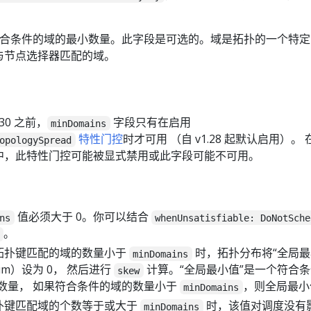
合条件的域的最小数量。此字段是可选的。域是拓扑的一个特定
与节点选择器匹配的域。
1.30 之前，
字段只有在启用
minDomains
特性门控
时才可用 （自 v1.28 起默认启用）。
opologySpread
s 集群中，此特性门控可能被显式禁用或此字段可能不可用。
值必须大于 0。你可以结合
ns
whenUnsatisfiable: DoNotSche
。
拓扑键匹配的域的数量小于
时，拓扑分布将“全局最
minDomains
imum）设为 0， 然后进行
计算。“全局最小值”是一个符合
skew
最小数量， 如果符合条件的域的数量小于
，则全局最小
minDomains
扑键匹配域的个数等于或大于
时，该值对调度没有
minDomains