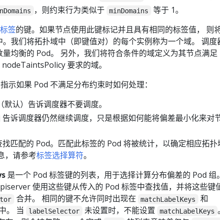
，则约束行为类似于
等于 1。
nDomains
minDomains
标签
的键。如果节点使用此键标记并且具有相同的标签值， 则
中。我们将拓扑域中（即键值对）的每个实例称为一个域。 调度
量均衡的 Pod。 另外，我们将符合条件的域定义为其节点满足
y 和 nodeTaintsPolicy 要求的域。
指示如果 Pod 不满足分布约束时如何处理：
（默认）告诉调度器不要调度。
告诉调度器仍然继续调度，只是根据如何能将偏差最小化来对
找匹配的 Pod。匹配此标签的 Pod 将被统计，以确定相应拓扑域
息，请参考
标签选择算符
。
ys
是一个 Pod 标签键的列表，用于选择计算分布偏差的 Pod 
e-apiserver 使用这些键从传入的 Pod 标签中查找值，并将这些
合并。 相同的键不允许同时出现在
和
tor
matchLabelKeys
中。 当
未设置时，不能设置
labelSelector
matchLabelKeys