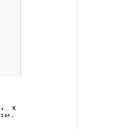
，其
int
dule"，