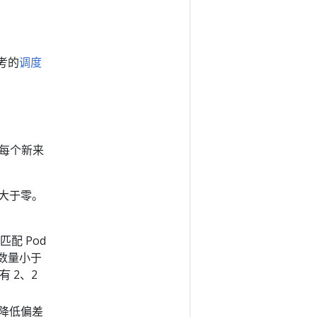
参考的
调度
何将每个新来
须大于零。
配 Pod
域数量小于
有 2、2
降低偏差