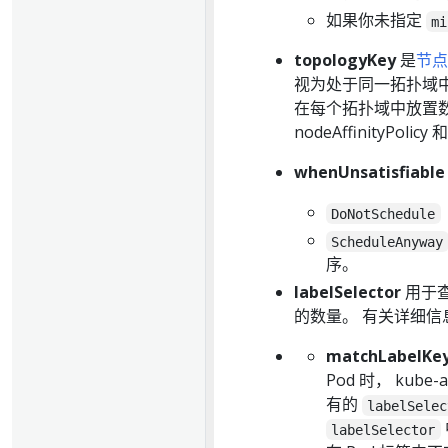
如果你未指定
mi
topologyKey
是
节点
视为处于同一拓扑域
在每个拓扑域中放置数
nodeAffinityPolic
whenUnsatisfiable
DoNotSchedule
ScheduleAnyway
序。
labelSelector
用于查
的数量。 有关详细信
matchLabelKe
Pod 时， kub
有的
labelSelec
labelSelector