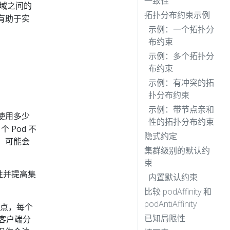
一致性
域之间的
拓扑分布约束示例
做有助于实
示例：一个拓扑分
布约束
示例：多个拓扑分
布约束
示例：有冲突的拓
扑分布约束
示例：带节点亲和
使用多少
性的拓扑分布约束
个 Pod 不
隐式约定
，可能会
集群级别的默认约
束
性并提高集
内置默认约束
比较 podAffinity 和
podAntiAffinity
节点，每个
已知局限性
的客户端分