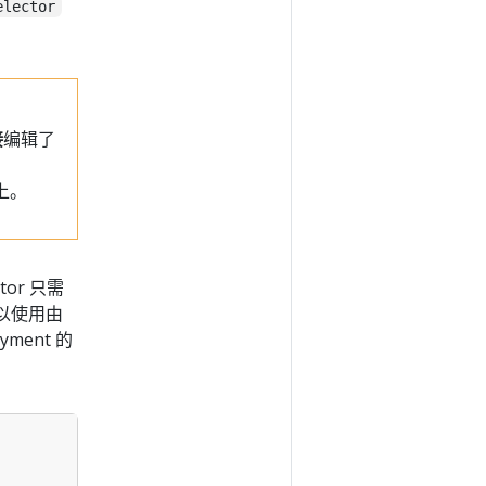
elector
接
编辑了
上。
tor 只需
可以使用由
ment 的