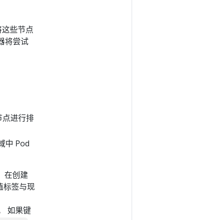
将这些节点
器将尝试
节点进行排
中 Pod
组。在创建
键值标签与现
。 如果键