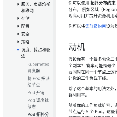
你可以使用
拓扑分布约束（To
服务、负载均衡
分布， 例如区域（Regi
和联网
现高可用并提升资源利用
存储
你可以将
集群级约束
设为
配置
安全
策略
动机
调度、抢占和驱
逐
假设你有一个最多包含二
Kubernetes
个副本？ 答案可能是最少 2 个
调度器
要同时在同一个节点上运
让你的工作负载下线。
将 Pod 指派
给节点
除了这个基本的用法之外
Pod 开销
群利用率。
Pod 调度就
随着你的工作负载扩容，运行
绪态
节点运行 5 个 Pod
Pod 拓扑分