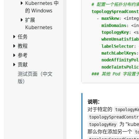
Kubernetes 中
# 配置一个拓扑分布约
的 Windows
topologySpreadConst
- 
maxSkew
:
<integ
扩展
minDomains
:
<in
Kubernetes
topologyKey
:
<s
任务
whenUnsatisfiab
教程
labelSelector
:
matchLabelKeys
:
参考
nodeAffinityPol
贡献
nodeTaintsPolic
测试页面（中文
### 其他 Pod 字段置
版）
说明：
对于特定的
topologyK
topologySpreadConstr
为 "kube
topologyKey
那么你在添加另一个
t