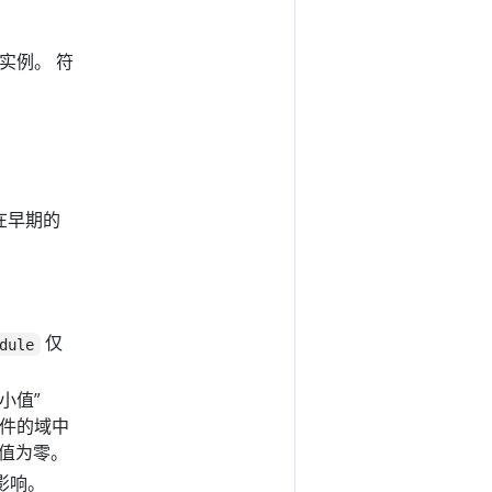
实例。 符
 在早期的
仅
dule
小值”
条件的域中
值为零。
影响。