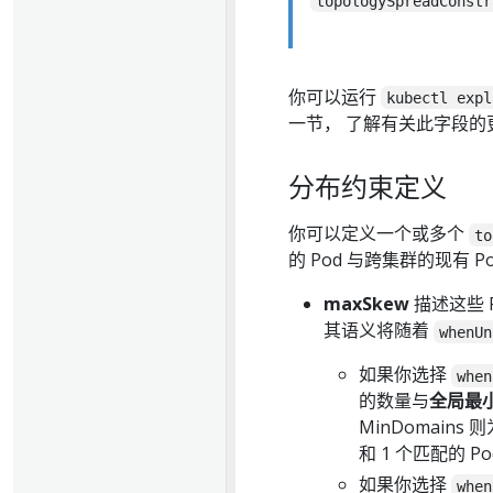
topologySpreadConstr
你可以运行
kubectl expl
一节， 了解有关此字段的
分布约束定义
你可以定义一个或多个
to
的 Pod 与跨集群的现有 
maxSkew
描述这些 
其语义将随着
whenUn
如果你选择
when
的数量与
全局最
MinDomain
和 1 个匹配的 P
如果你选择
when