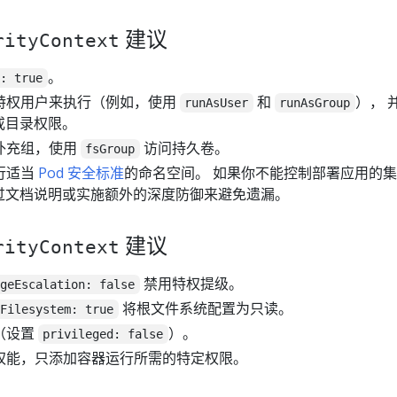
建议
rityContext
。
t: true
特权用户来执行（例如，使用
和
）， 
runAsUser
runAsGroup
或目录权限。
补充组，使用
访问持久卷。
fsGroup
行适当
Pod 安全标准
的命名空间。 如果你不能控制部署应用的
过文档说明或实施额外的深度防御来避免遗漏。
建议
rityContext
禁用特权提级。
egeEscalation: false
将根文件系统配置为只读。
tFilesystem: true
（设置
）。
privileged: false
权能，只添加容器运行所需的特定权限。