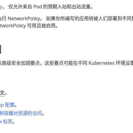
y
， 仅允许来自 Pod 的预期入站和出站流量。
 NetworkPolicy。 如果你所编写的应用将被人们部署到不
orkPolicy 可用且被启用。
固
级安全加固要点，这些要点可能在不同 Kubernetes 环境设
文
。
mp 配置
。
r 限制容器对资源的访问
。
x 标签
。