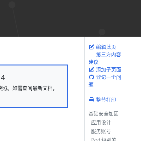
编辑此页
第三方内容
建议
添加子页面
4
登记一个问
题
态的快照。如需查阅最新文档，
整节打印
基础安全加固
应用设计
服务账号
Pod 级别的