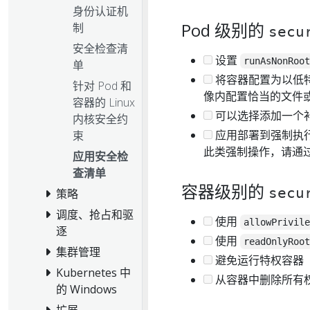
身份认证机
Pod 级别的
制
secu
安全检查清
设置
runAsNonRoo
单
将容器配置为以低
针对 Pod 和
像内配置恰当的文件
容器的 Linux
可以选择添加一个
内核安全约
应用部署到强制执
束
此类强制操作，请通
应用安全检
查清单
容器级别的
secu
策略
调度、抢占和驱
使用
allowPrivil
逐
使用
readOnlyRoo
集群管理
避免运行特权容器
Kubernetes 中
从容器中删除所有
的 Windows
扩展