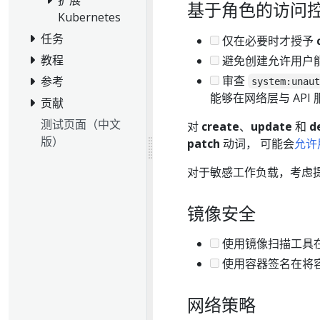
基于角色的访问控制 
Kubernetes
任务
仅在必要时才授予
教程
避免创建允许用户能
审查
参考
system:unau
能够在网络层与 AP
贡献
测试页面（中文
对
create
、
update
和
d
版）
patch
动词， 可能会
允许
对于敏感工作负载，考虑提供推荐
镜像安全
使用镜像扫描工具在将
使用容器签名在将容器
网络策略