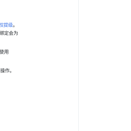
权提级
。
绑定会为
象使用
写入操作。