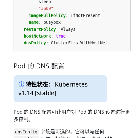
- sleep
- 
"3600"
imagePullPolicy
:
IfNotPresent
name
:
busybox
restartPolicy
:
Always
hostNetwork
:
true
dnsPolicy
:
ClusterFirstWithHostNet
Pod 的 DNS 配置
Kubernetes
特性状态：
v1.14 [stable]
Pod 的 DNS 配置可让用户对 Pod 的 DNS 设置进行更
多控制。
字段是可选的，它可以与任何
dnsConfig