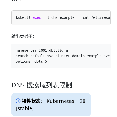
kubectl 
exec
输出类似于：
nameserver 2001:db8:30::a

search default.svc.cluster-domain.example svc.clu
DNS 搜索域列表限制
Kubernetes 1.28
特性状态：
[stable]