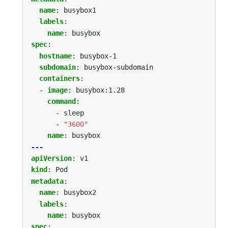
name
:
busybox1
labels
:
name
:
busybox
spec
:
hostname
:
busybox-1
subdomain
:
busybox-subdomain
containers
:
- 
image
:
busybox:1.28
command
:
- sleep
- 
"3600"
name
:
busybox
---
apiVersion
:
v1
kind
:
Pod
metadata
:
name
:
busybox2
labels
:
name
:
busybox
spec
: