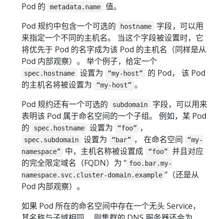
Pod 的
值。
metadata.name
Pod 规约中包含一个可选的
字段，可以用
hostname
来指定一个不同的主机名。 当这个字段被设置时，它
将优先于 Pod 的名字成为该 Pod 的主机名（同样是从
Pod 内部观察）。 举个例子，给定一个
设置为
的 Pod， 该 Pod
spec.hostname
“my-host”
的主机名将被设置为
。
“my-host”
Pod 规约还有一个可选的
字段，可以用来
subdomain
表明该 Pod 属于命名空间的一个子组。 例如，某 Pod
的
设置为
，
spec.hostname
“foo”
设置为
， 在命名空间
spec.subdomain
“bar”
“my-
中，主机名称被设置成
并且对应
namespace”
“foo”
的完全限定域名（FQDN）为 “
foo.bar.my-
”（还是从
namespace.svc.cluster-domain.example
Pod 内部观察）。
如果 Pod 所在的命名空间中存在一个无头 Service，
其名称与子域相同， 则集群的 DNS 服务器还会为