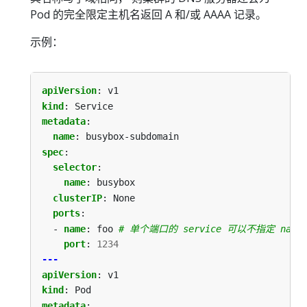
Pod 的完全限定主机名返回 A 和/或 AAAA 记录。
示例：
apiVersion
:
v1
kind
:
Service
metadata
:
name
:
busybox-subdomain
spec
:
selector
:
name
:
busybox
clusterIP
:
None
ports
:
- 
name
:
foo
# 单个端口的 service 可以不指定 name
port
:
1234
---
apiVersion
:
v1
kind
:
Pod
metadata
: