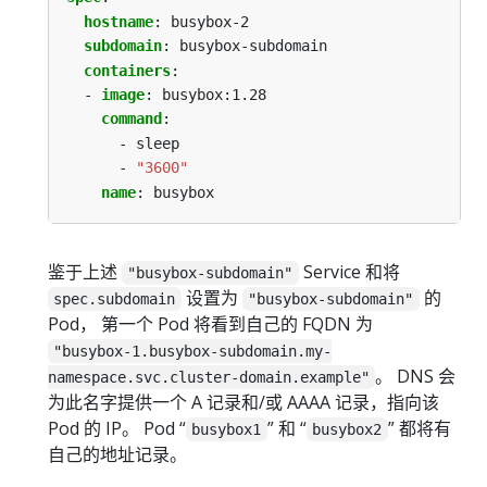
hostname
:
busybox-2
subdomain
:
busybox-subdomain
containers
:
- 
image
:
busybox:1.28
command
:
- sleep
- 
"3600"
name
:
busybox
鉴于上述
Service 和将
"busybox-subdomain"
设置为
的
spec.subdomain
"busybox-subdomain"
Pod， 第一个 Pod 将看到自己的 FQDN 为
"busybox-1.busybox-subdomain.my-
。 DNS 会
namespace.svc.cluster-domain.example"
为此名字提供一个 A 记录和/或 AAAA 记录，指向该
Pod 的 IP。 Pod “
” 和 “
” 都将有
busybox1
busybox2
自己的地址记录。