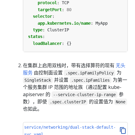
protocol
:
TCP
targetPort
:
80
selector
:
app.kubernetes.io/name
:
MyApp
type
:
ClusterIP
status
:
loadBalancer
:
{}
在集群上启用双栈时，带有选择算符的现有
无头
服务
由控制面设置
为
.spec.ipFamilyPolicy
并设置
为第一
SingleStack
.spec.ipFamilies
个服务集群 IP 范围的地址族（通过配置 kube-
apiserver 的
参
--service-cluster-ip-range
数），即使
的设置值为
.spec.clusterIP
None
也如此。
service/networking/dual-stack-default-
svc.yaml