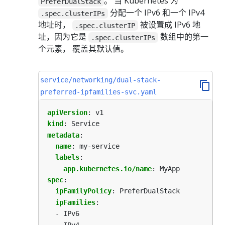
。 当 Kubernetes 为
PreferDualStack
分配一个 IPv6 和一个 IPv4
.spec.clusterIPs
地址时，
被设置成 IPv6 地
.spec.clusterIP
址，因为它是
数组中的第一
.spec.clusterIPs
个元素， 覆盖其默认值。
service/networking/dual-stack-
preferred-ipfamilies-svc.yaml
apiVersion
:
v1
kind
:
Service
metadata
:
name
:
my-service
labels
:
app.kubernetes.io/name
:
MyApp
spec
:
ipFamilyPolicy
:
PreferDualStack
ipFamilies
:
- IPv6
- IPv4