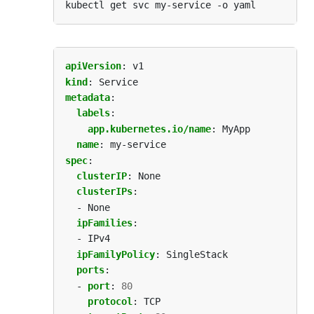
apiVersion
:
v1
kind
:
Service
metadata
:
labels
:
app.kubernetes.io/name
:
MyApp
name
:
my-service
spec
:
clusterIP
:
None
clusterIPs
:
- None
ipFamilies
:
- IPv4
ipFamilyPolicy
:
SingleStack
ports
:
- 
port
:
80
protocol
:
TCP