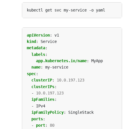
apiVersion
:
v1
kind
:
Service
metadata
:
labels
:
app.kubernetes.io/name
:
MyApp
name
:
my-service
spec
:
clusterIP
:
10.0.197.123
clusterIPs
:
- 
10.0.197.123
ipFamilies
:
- IPv4
ipFamilyPolicy
:
SingleStack
ports
:
- 
port
:
80