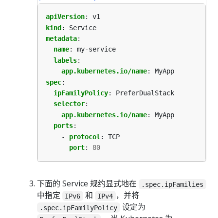
apiVersion
:
v1
kind
:
Service
metadata
:
name
:
my-service
labels
:
app.kubernetes.io/name
:
MyApp
spec
:
ipFamilyPolicy
:
PreferDualStack
selector
:
app.kubernetes.io/name
:
MyApp
ports
:
- 
protocol
:
TCP
port
:
80
下面的 Service 规约显式地在
.spec.ipFamilies
中指定
和
，并将
IPv6
IPv4
设定为
.spec.ipFamilyPolicy