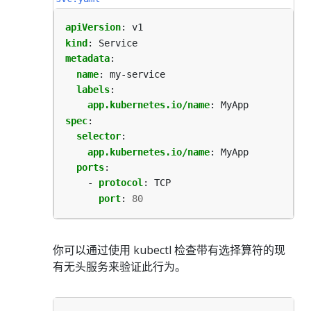
apiVersion
:
v1
kind
:
Service
metadata
:
name
:
my-service
labels
:
app.kubernetes.io/name
:
MyApp
spec
:
selector
:
app.kubernetes.io/name
:
MyApp
ports
:
- 
protocol
:
TCP
port
:
80
你可以通过使用 kubectl 检查带有选择算符的现
有无头服务来验证此行为。