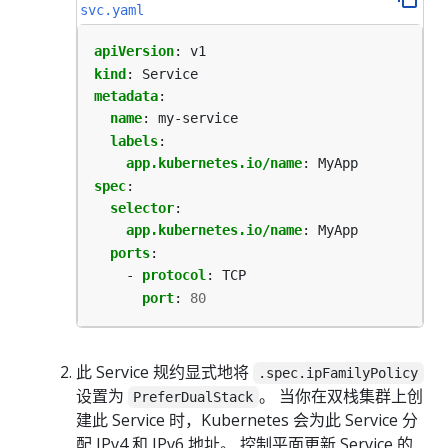
svc.yaml
apiVersion
:
v1
kind
:
Service
metadata
:
name
:
my-service
labels
:
app.kubernetes.io/name
:
MyApp
spec
:
selector
:
app.kubernetes.io/name
:
MyApp
ports
:
- 
protocol
:
TCP
port
:
80
此 Service 规约显式地将
.spec.ipFamilyPolicy
设置为
。 当你在双栈集群上创
PreferDualStack
建此 Service 时，Kubernetes 会为此 Service 分
配 IPv4 和 IPv6 地址。 控制平面更新 Service 的