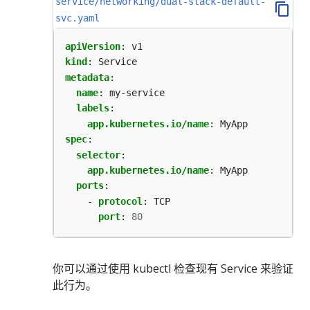
service/networking/dual-stack-default-
svc.yaml
apiVersion
:
v1
kind
:
Service
metadata
:
name
:
my-service
labels
:
app.kubernetes.io/name
:
MyApp
spec
:
selector
:
app.kubernetes.io/name
:
MyApp
ports
:
- 
protocol
:
TCP
port
:
80
你可以通过使用 kubectl 检查现有 Service 来验证
此行为。