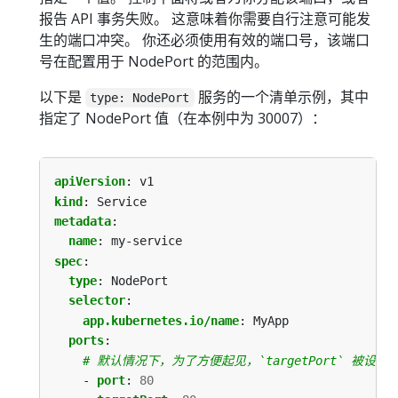
报告 API 事务失败。 这意味着你需要自行注意可能发
生的端口冲突。 你还必须使用有效的端口号，该端口
号在配置用于 NodePort 的范围内。
以下是
服务的一个清单示例，其中
type: NodePort
指定了 NodePort 值（在本例中为 30007）：
apiVersion
:
v1
kind
:
Service
metadata
:
name
:
my-service
spec
:
type
:
NodePort
selector
:
app.kubernetes.io/name
:
MyApp
ports
:
# 默认情况下，为了方便起见，`targetPort` 被设置
- 
port
:
80