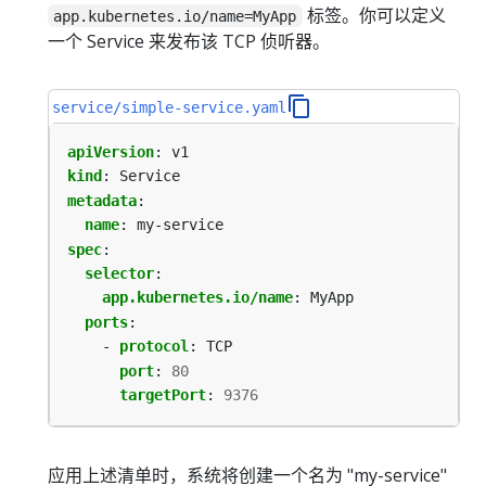
标签。你可以定义
app.kubernetes.io/name=MyApp
一个 Service 来发布该 TCP 侦听器。
service/simple-service.yaml
apiVersion
:
v1
kind
:
Service
metadata
:
name
:
my-service
spec
:
selector
:
app.kubernetes.io/name
:
MyApp
ports
:
- 
protocol
:
TCP
port
:
80
targetPort
:
9376
应用上述清单时，系统将创建一个名为 "my-service"