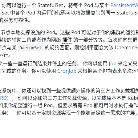
以运行一个 StatefulSet，将每个 Pod 与某个
Persistent
ulSet 中各个 Pod 内运行的代码可以将数据复制到同一 StatefulS
体的服务可靠性。
节点本地支撑设施的 Pod。这些 Pod 可能对于你的集群的运维
链接的辅助工具或者作为网络
插件
的一部分等等。每次你向集群
节点与某
的规约匹配，则控制平面会为该 DaemonSe
DaemonSet
上运行。
定义一些一直运行到结束并停止的任务。 你可以使用
Job
来定义只
为完成的任务。你可以使用
CronJob
来根据某个排期表来多次运
es 生态系统中，你还可以找到一些提供额外操作的第三方工作负载相
RD）
， 你可以添加第三方工作负载资源，以完成原本不是 Kuber
如果你希望运行一组 Pod，但要求
所有
Pod 都可用时才执行操作
任务），你可以基于定制资源实现一个能够满足这一需求的扩展，