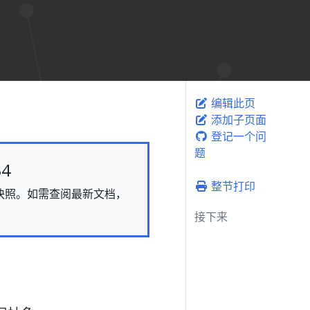
编辑此页
添加子页面
登记一个问
题
4
整节打印
态的快照。如需查阅最新文档，
接下来