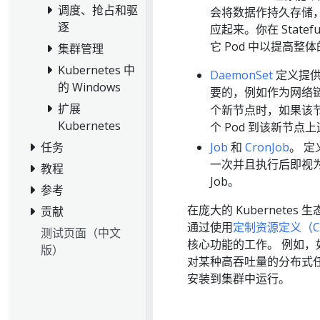
调度、抢占和驱
会将数据作持久存储，你可
逐
应起来。你在 Statef
它 Pod 中以提高整
集群管理
Kubernetes 中
DaemonSet
定义提供
的 Windows
要的，例如作为网络
扩展
个新节点时，如果该
Kubernetes
个 Pod 到该新节点
任务
Job
和
CronJob
。 
一次并且执行后即视
教程
Job。
参考
在庞大的 Kubernet
贡献
通过使用
定制资源定义（C
测试页面（中文
核心功能的工作。 例如，
版）
对某种高吞吐量的分布式
安装到集群中运行。