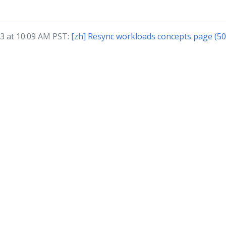
 at 10:09 AM PST:
[zh] Resync workloads concepts page (5