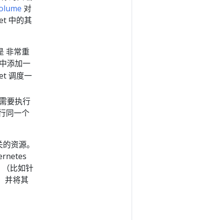
Volume
对
et 中的其
是 非常重
中添加一
t 调度一
需要执行
行同一个
关的资源。
netes
 （比如针
 并将其