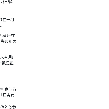
上层抽象。
可以在一组
合。
od 所在
这类失败视为
源
来替用户
个数是正
ent 很适合
并且在需要
果你的负载