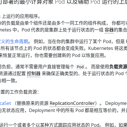
s 中可部署的最小计算对象 Pod 以及辅助 Pod 运行的
tes 上运行的应用程序。
中，无论你的负载是由单个组件还是由多个一同工作的组件构成， 你都
rnetes 中，Pod 代表的是集群上处于运行状态的一组
容器
的集
定义的生命周期
。 例如，当在你的集群中运行了某个 Pod，但是 P
有该节点上的 Pod 的状态都会变成失败。Kubernetes 将
来恢复正常运行，你也需要创建新的 Pod 以恢复应用。
用负担，通常不需要用户直接管理每个
。 而是使用
负载资
Pod
载资源通过配置
控制器
来确保正确类型的、处于运行状态的 Pod 
态相一致。
干种内置的工作负载资源：
icaSet
（替换原来的资源
ReplicationController
）。 Deploym
状态应用，Deployment 中的所有 Pod 都是相互等价的，
运行一个或者多个以某种方式跟踪应用状态的 Pod。 例如，如