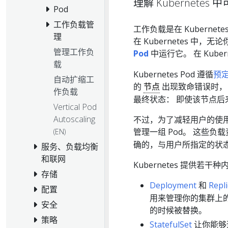
理解 Kubernete
Pod
工作负载管
工作负载是在 Kuberne
理
在 Kubernetes 
管理工作负
Pod
中运行它。 在 Kube
载
Kubernetes Pod 遵循
预
自动扩缩工
的
节点
出现致命错误时， 所
作负载
最终状态： 即使该节点后
Vertical Pod
Autoscaling
不过，为了减轻用户的使
管理一组 Pod。 这些负
(EN)
确的，与用户所指定的状
服务、负载均衡
和联网
Kubernetes 提供若
存储
Deployment
和
Repl
配置
用来管理你的集群上的无
安全
的时候被替换。
策略
StatefulSet
让你能够