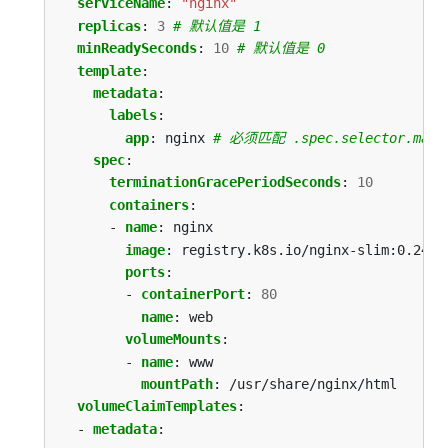
serviceName
:
"nginx"
replicas
:
3
# 默认值是 1
minReadySeconds
:
10
# 默认值是 0
template
:
metadata
:
labels
:
app
:
nginx
# 必须匹配 .spec.selector.matc
spec
:
terminationGracePeriodSeconds
:
10
containers
:
- 
name
:
nginx
image
:
registry.k8s.io/nginx-slim:0.24
ports
:
- 
containerPort
:
80
name
:
web
volumeMounts
:
- 
name
:
www
mountPath
:
/usr/share/nginx/html
volumeClaimTemplates
:
- 
metadata
: