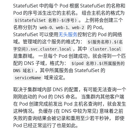
StatefulSet 中的每个 Pod 根据 StatefulSet 的名称和
Pod 的序号派生出它的主机名。 组合主机名的格式为
。 上例将会创建三个
$(StatefulSet 名称)-$(序号)
名称分别为
的 Pod。
web-0、web-1、web-2
StatefulSet 可以使用
无头服务
控制它的 Pod 的网络
域。管理域的这个服务的格式为：
$(服务名称).$(名
，其中
字空间).svc.cluster.local
cluster.local
是集群域。 一旦每个 Pod 创建成功，就会得到一个匹
配的 DNS 子域，格式为：
$(pod 名称).$(所属服务的
，其中所属服务由 StatefulSet 的
DNS 域名)
域来设定。
serviceName
取决于集群域内部 DNS 的配置，有可能无法查询一个
刚刚启动的 Pod 的 DNS 命名。 当集群内其他客户端
在 Pod 创建完成前发出 Pod 主机名查询时，就会发生
这种情况。 负缓存 (在 DNS 中较为常见) 意味着之前
失败的查询结果会被记录和重用至少若干秒钟， 即使
Pod 已经正常运行了也是如此。