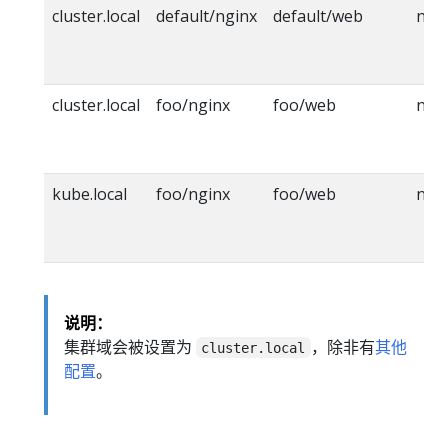
cluster.local
default/nginx
default/web
ngin
cluster.local
foo/nginx
foo/web
ngin
kube.local
foo/nginx
foo/web
ngin
说明：
集群域会被设置为
，除非有
其他
cluster.local
配置
。