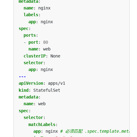
metadata
:
name
:
nginx
labels
:
app
:
nginx
spec
:
ports
:
- 
port
:
80
name
:
web
clusterIP
:
None
selector
:
app
:
nginx
---
apiVersion
:
apps/v1
kind
:
StatefulSet
metadata
:
name
:
web
spec
:
selector
:
matchLabels
:
app
:
nginx
# 必须匹配 .spec.template.metadat