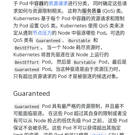
于 Pod 中
容器
的
资源请求
进行分类， 同时确定这些请
求如何与资源限制相关。 这称为
服务质量
(QoS) 类。
Kubernetes 基于每个 Pod 中容器的资源请求和限制
为 Pod 设置 QoS 类。Kubernetes 使用 QoS 类来决
定从遇到
节点压力
的 Node 中驱逐哪些 Pod。可选的
QoS 类有
、
和
Guaranteed
Burstable
。 当一个 Node 耗尽资源时，
BestEffort
Kubernetes 将首先驱逐在该 Node 上运行的
Pod， 然后是
Pod，最后是
BestEffort
Burstable
Pod。当这种驱逐是由于资源压力时，
Guaranteed
只有超出资源请求的 Pod 才是被驱逐的候选对象。
Guaranteed
Pod 具有最严格的资源限制，并且最不
Guaranteed
可能面临驱逐。 在这些 Pod 超过其自身的限制或者没
有可以从 Node 抢占的低优先级 Pod 之前， 这些 Pod
保证不会被杀死。这些 Pod 不可以获得超出其指定