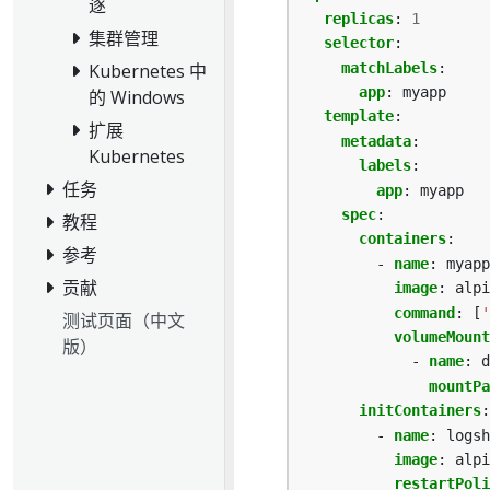
逐
replicas
:
1
集群管理
selector
:
matchLabels
:
Kubernetes 中
app
:
myapp
的 Windows
template
:
扩展
metadata
:
Kubernetes
labels
:
任务
app
:
myapp
spec
:
教程
containers
:
参考
- 
name
:
myapp
贡献
image
:
alpi
command
:
[
'
测试页面（中文
volumeMount
版）
- 
name
:
d
mountPa
initContainers
:
- 
name
:
logsh
image
:
alpi
restartPoli