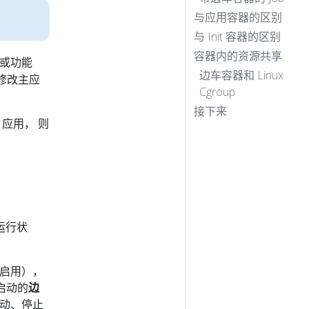
与应用容器的区别
与 Init 容器的区别
容器内的资源共享
或功能
边车容器和 Linux
修改主应
Cgroup
接下来
 应用， 则
运行状
默认启用），
启动的
边
启动、停止