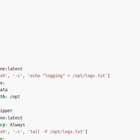
ne:latest
sh'
,
'-c'
,
'echo "logging" > /opt/logs.txt'
]
s
:
ata
th
:
/opt
ipper
ne:latest
cy
:
Always
sh'
,
'-c'
,
'tail -F /opt/logs.txt'
]
s
: