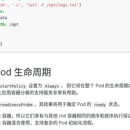
sh'
,
'-c'
,
'tail -F /opt/logs.txt'
]
s
:
ata
th
:
/opt
}
od 生命周期
设置为
， 则它将在整个 Pod 的生命周
estartPolicy
Always
主应用容器分离的支持服务非常有帮助。
，其结果将用于确定 Pod 的
状态。
readinessProbe
ready
it 容器，所以它们享有与其他 Init 容器相同的顺序和按序执行保
t 容器混合使用，支持复杂的 Pod 初始化流程。