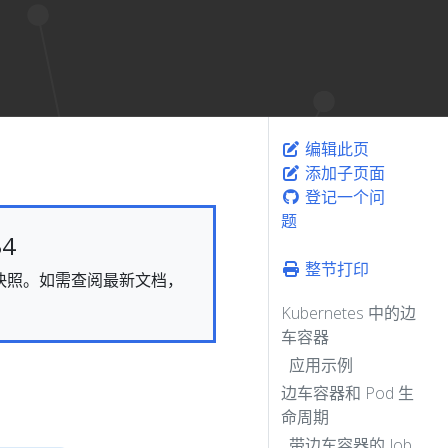
编辑此页
添加子页面
登记一个问
题
4
整节打印
态的快照。如需查阅最新文档，
Kubernetes 中的边
车容器
应用示例
边车容器和 Pod 生
命周期
带边车容器的 Job