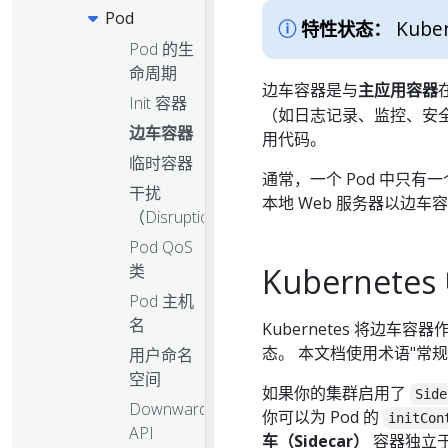
Pod
Kuber
特性状态：
Pod 的生
命周期
边车容器是与
主应用容器
Init 容器
（如日志记录、监控、安
边车容器
用代码。
临时容器
通常，一个 Pod 中只有
干扰
本地 Web 服务器以边车
（Disruptions）
Pod QoS
Kubernet
类
Pod 主机
名
Kubernetes 将边车容器
态。 本文档使用术语"常规 
用户命名
空间
如果你的集群启用了
Side
Downward
你可以为 Pod 的
initCon
API
车（Sidecar）
容器独立于