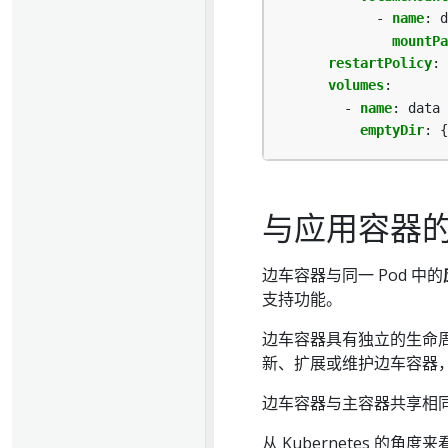
- 
name
:
d
mountPa
restartPolicy
:
volumes
:
- 
name
:
data
emptyDir
:
{
与应用容器
边车容器与同一 Pod 中的
支持功能。
边车容器具有独立的生命
新、扩展或维护边车容器
边车容器与主容器共享相
从 Kubernetes 的角度