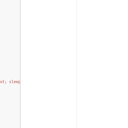
xt; sleep 1; done'
]