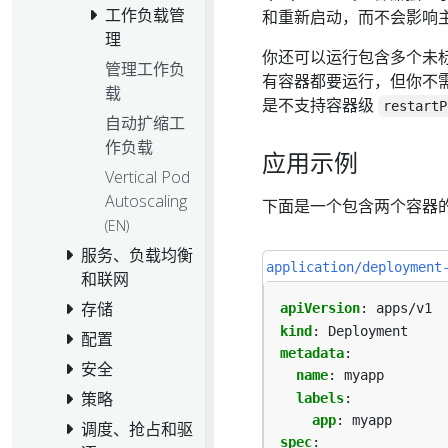
工作负载管
和重新启动，而不会影响主应
理
你还可以运行包含多个未标记为
管理工作负
有容器都要运行，但你不
载
是不支持容器级
restartP
自动扩缩工
作负载
应用示例
Vertical Pod
Autoscaling
下面是一个包含两个容器的 
(EN)
服务、负载均衡
application/deployment
和联网
存储
apiVersion
:
apps/v1
kind
:
Deployment
配置
metadata
:
安全
name
:
myapp
策略
labels
:
app
:
myapp
调度、抢占和驱
spec
: