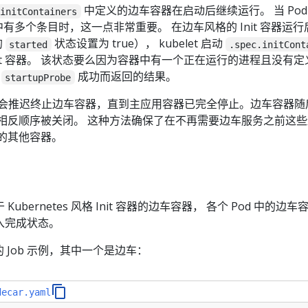
中定义的边车容器在启动后继续运行。 当 Pod
initContainers
有多个条目时，这一点非常重要。 在边车风格的 Init 容器运行
的
状态设置为 true）， kubelet 启动
started
.spec.initCont
nit 容器。 该状态要么因为容器中有一个正在运行的进程且没有
其
成功而返回的结果。
startupProbe
let 会推迟终止边车容器，直到主应用容器已完全停止。边车容器
现的相反顺序被关闭。 这种方法确保了在不再需要边车服务之前这
内的其他容器。
 Kubernetes 风格 Init 容器的边车容器， 各个 Pod 中的边
进入完成状态。
 Job 示例，其中一个是边车：
decar.yaml