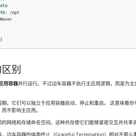
ata
th
:
/opt
Never
}
的区别
应用容器
并行运行。不过边车容器不执行主应用逻辑，而是为主
周期。它们可以独立于应用容器启动、停止和重启。 这意味着你
，而不影响主应用。
同的网络和存储命名空间。这种共存使它们能够紧密交互并共享
来看，边车容器的体面终止（Graceful Termination）相对不那