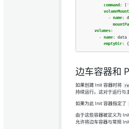
command
:
[
'
volumeMount
- 
name
:
d
mountPa
volumes
:
- 
name
:
data
emptyDir
:
{
边车容器和 P
如果创建 Init 容器时将
r
持续运行。这对于运行与
如果为此 Init 容器指定了
由于这些容器被定义为 In
允许将边车容器与常规 Ini