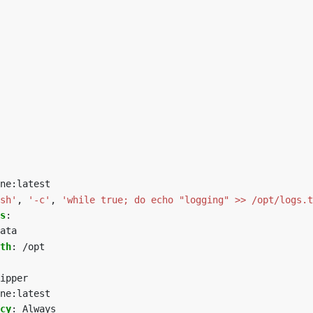
ne:latest
sh'
,
'-c'
,
'while true; do echo "logging" >> /opt/logs.t
s
:
ata
th
:
/opt
ipper
ne:latest
cy
:
Always