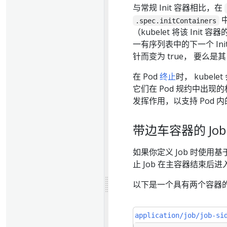
与常规 Init 容器相比，在
中
.spec.initContainers
（kubelet 将该 Init 容器
一有序列表中的下一个 I
针而变为 true， 要么是
在 Pod
终止
时， kube
它们在 Pod 规约中出
发挥作用，以支持 Pod 
带边车容器的 Job
如果你定义 Job 时使用基于
止 Job 在主容器结束后
以下是一个具有两个容器的
application/job/job-si