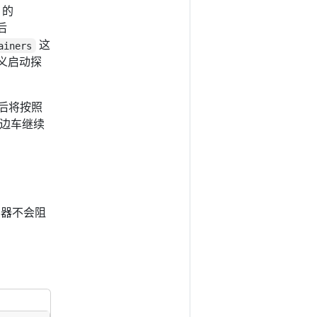
 的
后
这
ainers
定义启动探
随后将按照
些边车继续
车容器不会阻