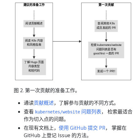
建议的准备工作
第一次贡献
阅读贡献概述
查阅其他 K8s
成员发起的 PR
阅读 K8s 内容
和风格指南
检索 kubernetes/website
问题列表是否有
good first 一类的 PR
了解 Hugo 页面
内容类型
和短代码
发起一个 PR!!
图 2. 第一次贡献的准备工作。
通读
贡献概述
，了解参与贡献的不同方式。
查看
问题列表
， 检索最适合
kubernetes/website
作为切入点的问题。
在现有文档上，
使用 GitHub 提交 PR
， 掌握在
GitHub 上登记 Issue 的方法。