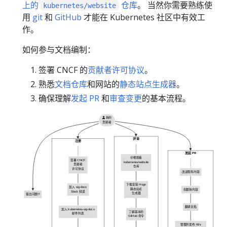
上的
仓库
。 当然你需要熟练使
kubernetes/website
用
git
和
GitHub
才能在 Kubernetes 社区中有效工
作。
如何参与文档编制：
签署 CNCF 的
贡献者许可协议
。
熟悉
文档仓库
和网站的
静态站点生成器
。
确保理解
发起 PR
和
审查变更
的基本流程。
新的
贡献者
评审
注册
发起 PR
仔细查看
签署 CNCF
kubernetes/website
贡献者
仓库
许可协议
改进现有内容
下载安装 Hugo
加入 sig-docs
静态站点
创建新内容
Slack 频道
生成器
提出问题!!!
翻译文档
加入 kubernetes-sig-docs
了解基本的
邮件列表
GitHub 命令
管理并发布 K8s