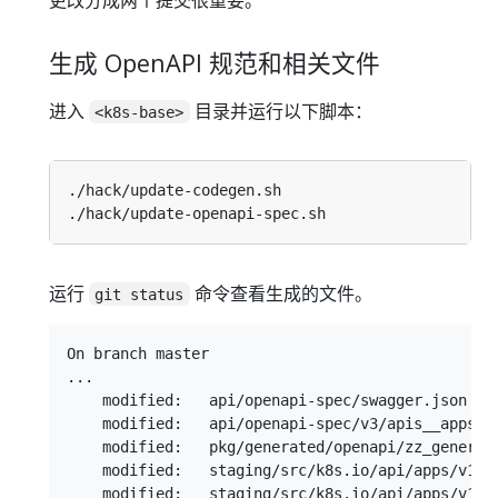
更改分成两个提交很重要。
生成 OpenAPI 规范和相关文件
进入
目录并运行以下脚本：
<k8s-base>
运行
命令查看生成的文件。
git status
On branch master

...

    modified:   api/openapi-spec/swagger.json

    modified:   api/openapi-spec/v3/apis__apps__v
    modified:   pkg/generated/openapi/zz_generate
    modified:   staging/src/k8s.io/api/apps/v1/ge