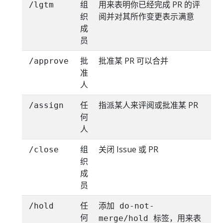
组
用来表明你已经完成 PR 的评
/lgtm
织
阅并对其所作变更表示满意
成
员
批
批准某 PR 可以合并
/approve
准
人
任
指派某人来评阅或批准某 PR
/assign
何
人
组
关闭 Issue 或 PR
/close
织
成
员
任
添加
/hold
do-not-
何
标签，用来表
merge/hold