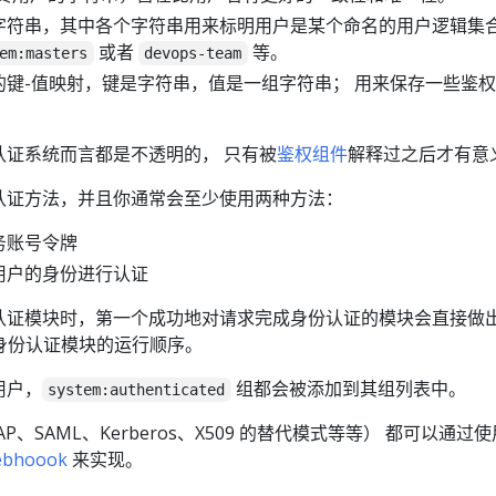
字符串，其中各个字符串用来标明用户是某个命名的用户逻辑集
或者
等。
em:masters
devops-team
的键-值映射，键是字符串，值是一组字符串； 用来保存一些鉴
。
认证系统而言都是不透明的， 只有被
鉴权组件
解释过之后才有意
认证方法，并且你通常会至少使用两种方法：
务账号令牌
用户的身份进行认证
认证模块时，第一个成功地对请求完成身份认证的模块会直接做
证身份认证模块的运行顺序。
用户，
组都会被添加到其组列表中。
system:authenticated
、SAML、Kerberos、X509 的替代模式等等） 都可以通过
bhoook
来实现。