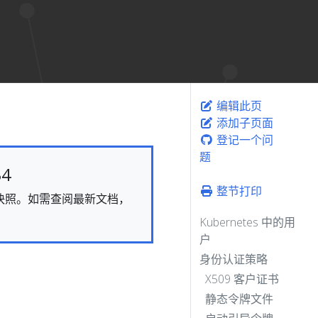
编辑此页
添加子页面
登记一个问
题
4
整节打印
态的快照。如需查阅最新文档，
Kubernetes 中的用
户
身份认证策略
X509 客户证书
静态令牌文件