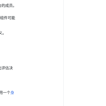
合的成员。
权组件可能
义。
出评估决
使用一个
身