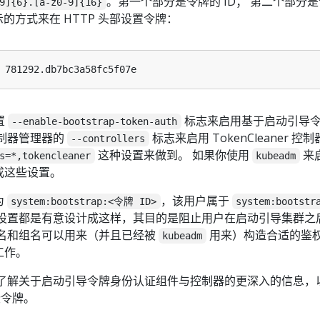
。第一个部分是令牌的 ID； 第二个部分
9]{6}.[a-z0-9]{16}
示的方式来在 HTTP 头部设置令牌：
置
标志来启用基于启动引导
--enable-bootstrap-token-auth
控制器管理器的
标志来启用 TokenCleaner 控
--controllers
这种设置来做到。 如果你使用
来
s=*,tokencleaner
kubeadm
成这些设置。
为
，该用户属于
system:bootstrap:<令牌 ID>
system:bootstr
组设置都是有意设计成这样，其目的是阻止用户在启动引导集群之
户名和组名可以用来（并且已经被
用来）构造合适的鉴
kubeadm
工作。
以了解关于启动引导令牌身份认证组件与控制器的更深入的信息，
令牌。