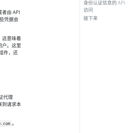
身份认证信息的 API
访问
者由 API
接下来
这些凭据会
。这意味着
用户。这里
组件，还
认证代理
关联到请求本
。
e.com