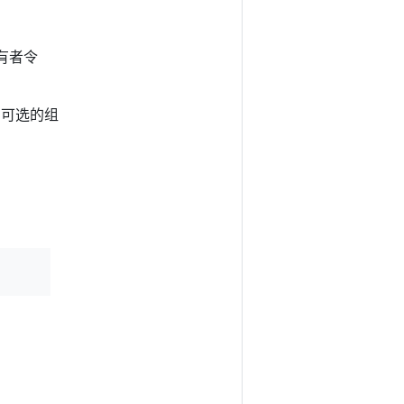
有者令
为可选的组