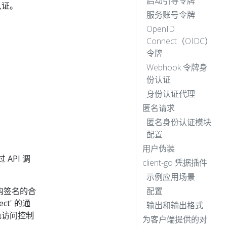
启动引导令牌
认证。
服务账号令牌
OpenID
Connect（OIDC）
令牌
Webhook 令牌身
份认证
身份认证代理
匿名请求
匿名身份认证模块
配置
用户伪装
API 调
client-go 凭据插件
示例应用场景
机构签名的合
配置
t' 的通
输出和输出格式
角色访问控制
为客户端提供的对