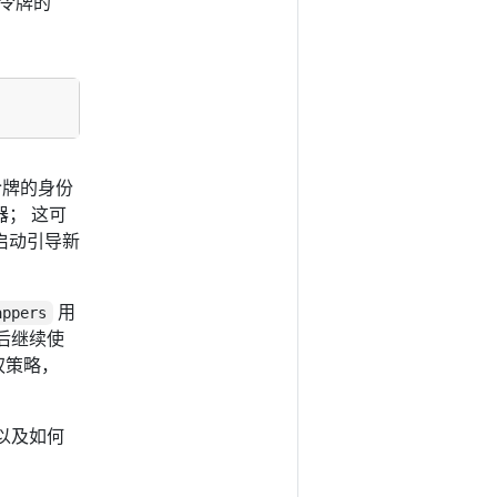
是令牌的
令牌的身份
制器； 这可
启动引导新
用
appers
后继续使
权策略，
以及如何