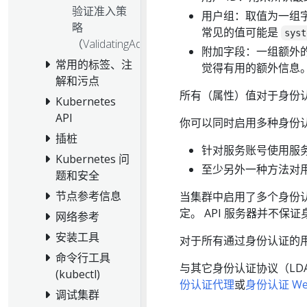
验证准入策
用户组：取值为一组
略
常见的值可能是
syst
（ValidatingAdmissionPolicy）
附加字段：一组额外
常用的标签、注
觉得有用的额外信息
解和污点
所有（属性）值对于身份
Kubernetes
API
你可以同时启用多种身份
插桩
针对服务账号使用服
Kubernetes 问
至少另外一种方法对
题和安全
节点参考信息
当集群中启用了多个身份
定。 API 服务器并不保
网络参考
安装工具
对于所有通过身份认证的
命令行工具
与其它身份认证协议（LDAP
(kubectl)
份认证代理
或
身份认证 We
调试集群