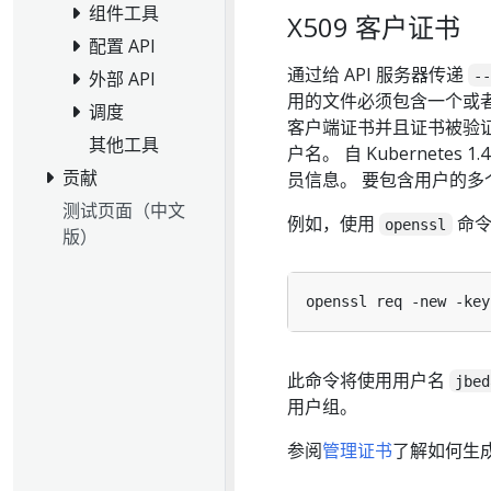
组件工具
X509 客户证书
配置 API
通过给 API 服务器传递
-
外部 API
用的文件必须包含一个或者
调度
客户端证书并且证书被验证通过
其他工具
户名。 自 Kubernetes
贡献
员信息。 要包含用户的多个组
测试页面（中文
例如，使用
命令
openssl
版）
openssl req -new -key
此命令将使用用户名
jbed
用户组。
参阅
管理证书
了解如何生