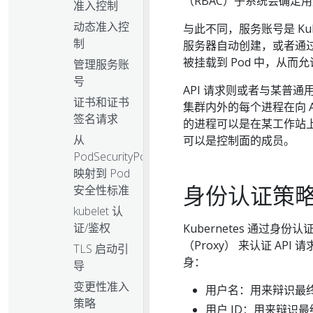
（RBAC）子系统会确定
准入控制
动态准入控
与此不同，服务账号是 Kub
制
服务器自动创建，或者通过 
被挂载到 Pod 中，从而允许
管理服务账
号
API 请求则或者与某普
证书和证书
集群内外的每个进程在向 
签名请求
的进程可以是在某工作站
从
可以是控制面的成员。
PodSecurityPolicy
映射到 Pod
身份认证策
安全性标准
kubelet 认
证/鉴权
Kubernetes 通过身
（Proxy） 来认证 AP
TLS 启动引
身：
导
变更性准入
用户名：用来辩识最
策略
用户 ID：用来辩识