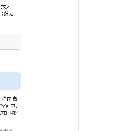
以放入
者令牌为
 称作
启
字空间中，
过期时将