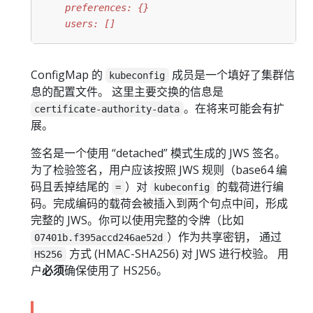
    users: []
ConfigMap 的
成员是一个填好了集群信
kubeconfig
息的配置文件。 这里主要交换的信息是
。在将来可能会有扩
certificate-authority-data
展。
签名是一个使用 “detached” 模式生成的 JWS 签名。
为了检验签名，用户应该按照 JWS 规则（base64 编
码且丢掉结尾的
）对
的载荷进行编
=
kubeconfig
码。完成编码的载荷会被插入到两个句点中间，形成
完整的 JWS。你可以使用完整的令牌（比如
）作为共享密钥， 通过
07401b.f395accd246ae52d
方式 (HMAC-SHA256) 对 JWS 进行校验。 用
HS256
户
必须
确保使用了 HS256。