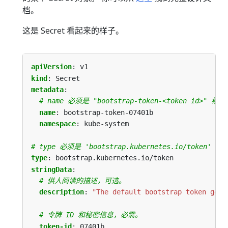
档。
这是 Secret 看起来的样子。
apiVersion
:
v1
kind
:
Secret
metadata
:
# name 必须是 "bootstrap-token-<token id>" 格
name
:
bootstrap-token-07401b
namespace
:
kube-system
# type 必须是 'bootstrap.kubernetes.io/token'
type
:
bootstrap.kubernetes.io/token
stringData
:
# 供人阅读的描述，可选。
description
:
"The default bootstrap token gene
# 令牌 ID 和秘密信息，必需。
token-id
:
07401b