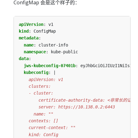
ConfigMap 会是这个样子的：
apiVersion
:
v1
kind
:
ConfigMap
metadata
:
name
:
cluster-info
namespace
:
kube-public
data
:
jws-kubeconfig-07401b
:
eyJhbGciOiJIUzI1NiIsImt
kubeconfig
:
|