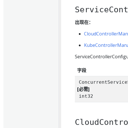
ServiceCon
出现在：
CloudControllerMan
KubeControllerMana
ServiceControllerConf
字段
ConcurrentService
[必需]
int32
CloudContr