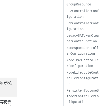
GroupResource
HPAControllerConf
iguration
JobControllerConf
iguration
LegacySATokenClea
nerConfiguration
NamespaceControll
erConfiguration
NodeIPAMControlle
rConfiguration
NodeLifecycleCont
rollerConfigurati
获取领导权。
on
PersistentVolumeB
inderControllerCo
，等待尝
nfiguration