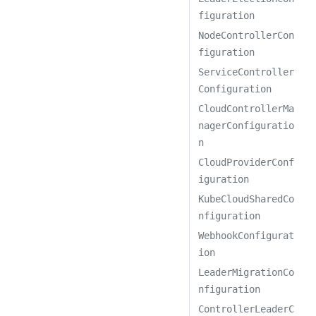
figuration
NodeControllerCon
figuration
ServiceController
Configuration
CloudControllerMa
nagerConfiguratio
n
CloudProviderConf
iguration
KubeCloudSharedCo
nfiguration
WebhookConfigurat
ion
LeaderMigrationCo
nfiguration
ControllerLeaderC