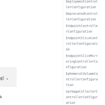
DeploymentControl
lerConfiguration
DeprecatedControl
lerConfiguration
EndpointControlle
rConfiguration
EndpointSliceCont
rollerConfigurati
on
EndpointSliceMirr
oringControllerCo
nfiguration
EphemeralVolumeCo
ing）。
ntrollerConfigura
tion
GarbageCollectorC
k
ontrollerConfigur
ation