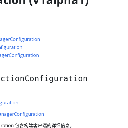
agerConfiguration
figuration
gerConfiguration
ectionConfiguration
guration
anagerConfiguration
onfiguration 包含构建客户端的详细信息。