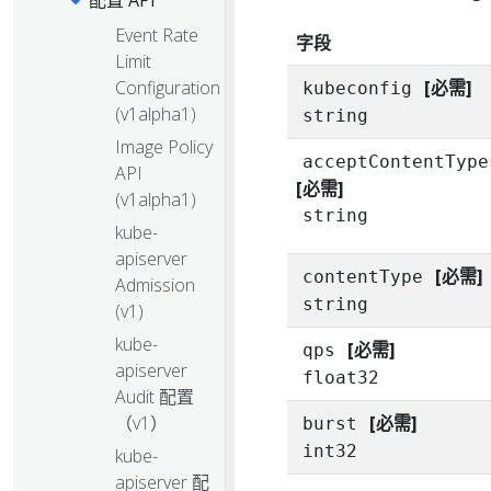
配置 API
Event Rate
字段
Limit
Configuration
[必需]
kubeconfig
(v1alpha1)
string
Image Policy
acceptContentType
API
[必需]
(v1alpha1)
string
kube-
apiserver
[必需]
contentType
Admission
string
(v1)
kube-
[必需]
qps
apiserver
float32
Audit 配置
（v1）
[必需]
burst
int32
kube-
apiserver 配