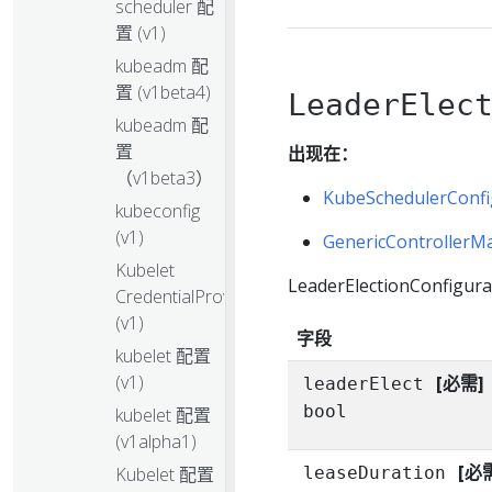
scheduler 配
置 (v1)
kubeadm 配
置 (v1beta4)
LeaderElec
kubeadm 配
置
出现在：
（v1beta3）
KubeSchedulerConfi
kubeconfig
(v1)
GenericControllerM
Kubelet
LeaderElectionConf
CredentialProvider
(v1)
字段
kubelet 配置
(v1)
[必需]
leaderElect
bool
kubelet 配置
(v1alpha1)
[必
Kubelet 配置
leaseDuration