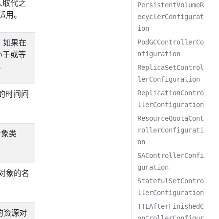
人取代之
PersistentVolumeR
时适用。
ecyclerConfigurat
ion
隔，如果在
PodGCControllerCo
小于或等
nfiguration
用。
ReplicaSetControl
lerConfiguration
待的时间间
ReplicationContro
llerConfiguration
ResourceQuotaCont
rollerConfigurati
对象类
on
SAControllerConfi
guration
资源对象的名
StatefulSetContro
llerConfiguration
TTLAfterFinishedC
定的资源对
ontrollerConfigur