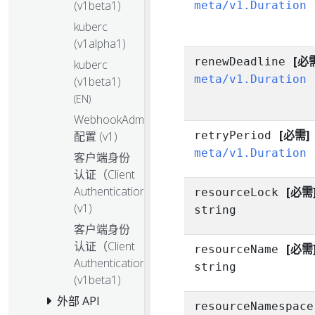
(v1beta1)
meta/v1.Duration
kuberc
(v1alpha1)
[必
renewDeadline
kuberc
meta/v1.Duration
(v1beta1)
(EN)
WebhookAdmission
[必需]
配置 (v1)
retryPeriod
meta/v1.Duration
客户端身份
认证（Client
Authentication）
[必需
resourceLock
(v1)
string
客户端身份
认证（Client
[必需
resourceName
Authentication）
string
(v1beta1)
外部 API
resourceNamespace