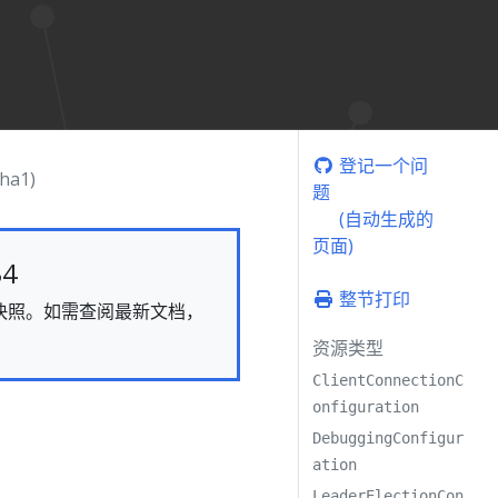
登记一个问
pha1)
题
(自动生成的
页面)
4
整节打印
态的快照。如需查阅最新文档，
资源类型
ClientConnectionC
onfiguration
DebuggingConfigur
ation
LeaderElectionCon