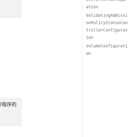
ation
ValidatingAdmissi
onPolicyStatusCon
trollerConfigurat
ion
VolumeConfigurati
on
工作程序的