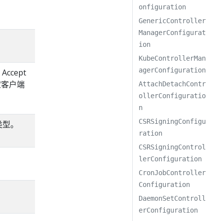
onfiguration
GenericController
ManagerConfigurat
ion
KubeControllerMan
agerConfiguration
ccept
特定客户端
AttachDetachContr
ollerConfiguratio
n
CSRSigningConfigu
类型。
ration
CSRSigningControl
lerConfiguration
CronJobController
Configuration
DaemonSetControll
erConfiguration