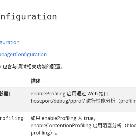
onfiguration
guration
anagerConfiguration
ration 包含与调试相关功能的配置。
描述
必需]
enableProfiling 启用通过 Web 接口
host:port/debug/pprof/ 进行性能分析（profil
如果 enableProfiling 为 true，
rofiling
enableContentionProfiling 启用阻塞分析（bloc
profiling）。