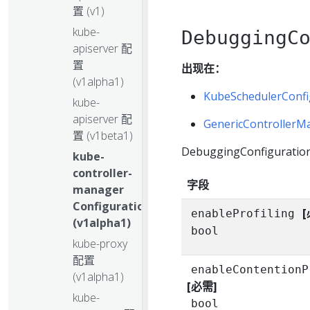
置 (v1)
kube-
DebuggingC
apiserver 配
置
出现在：
(v1alpha1)
KubeSchedulerConfi
kube-
apiserver 配
GenericControllerM
置 (v1beta1)
DebuggingConfigu
kube-
controller-
字段
manager
Configuration
[
enableProfiling
(v1alpha1)
bool
kube-proxy
配置
enableContentionP
(v1alpha1)
[必需]
kube-
bool