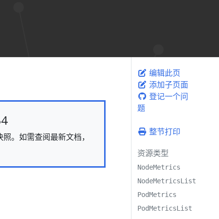
编辑此页
添加子页面
登记一个问
题
4
整节打印
态的快照。如需查阅最新文档，
资源类型
NodeMetrics
NodeMetricsList
PodMetrics
PodMetricsList