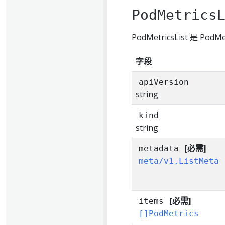
PodMetrics
PodMetricsList 是 Pod
字段
apiVersion
string
kind
string
[必需]
metadata
meta/v1.ListMeta
[必需]
items
[]PodMetrics