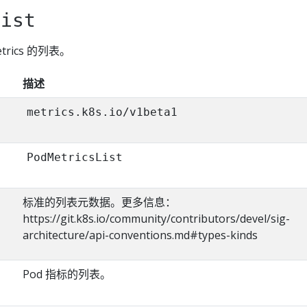
List
Metrics 的列表。
描述
metrics.k8s.io/v1beta1
PodMetricsList
标准的列表元数据。更多信息：
https://git.k8s.io/community/contributors/devel/sig-
architecture/api-conventions.md#types-kinds
Pod 指标的列表。