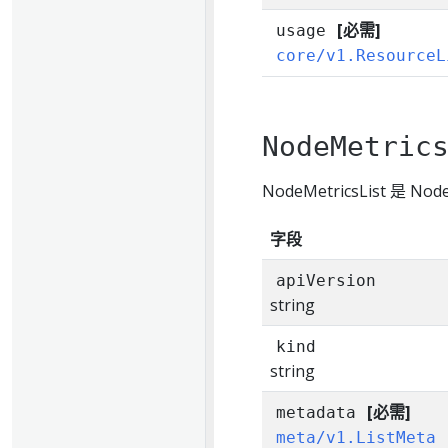
[必需]
usage
core/v1.ResourceL
NodeMetric
NodeMetricsList 是 No
字段
apiVersion
string
kind
string
[必需]
metadata
meta/v1.ListMeta