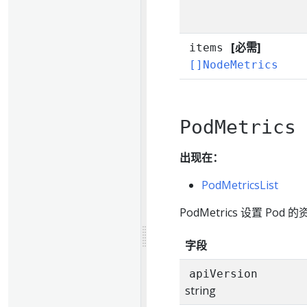
[必需]
items
[]NodeMetrics
PodMetrics
出现在：
PodMetricsList
PodMetrics 设置 Po
字段
apiVersion
string