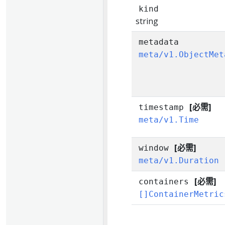
kind
string
metadata
meta/v1.ObjectMet
[必需]
timestamp
meta/v1.Time
[必需]
window
meta/v1.Duration
[必需]
containers
[]ContainerMetric