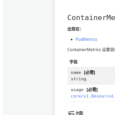
ContainerM
出现在：
PodMetrics
ContainerMetrics
字段
[必需]
name
string
[必需]
usage
core/v1.ResourceL
反馈