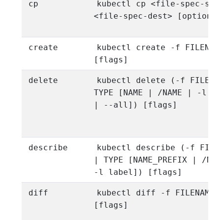
cp
kubectl cp <file-spec-src
<file-spec-dest> [options
create
kubectl create -f FILENAM
[flags]
delete
kubectl delete (-f FILENA
TYPE [NAME | /NAME | -l l
| --all]) [flags]
describe
kubectl describe (-f FILE
| TYPE [NAME_PREFIX | /NA
-l label]) [flags]
diff
kubectl diff -f FILENAME
[flags]