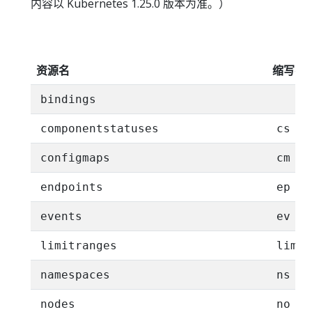
内容以 Kubernetes 1.25.0 版本为准。）
资源名
缩写名
bindings
componentstatuses
cs
configmaps
cm
endpoints
ep
events
ev
limitranges
limit
namespaces
ns
nodes
no