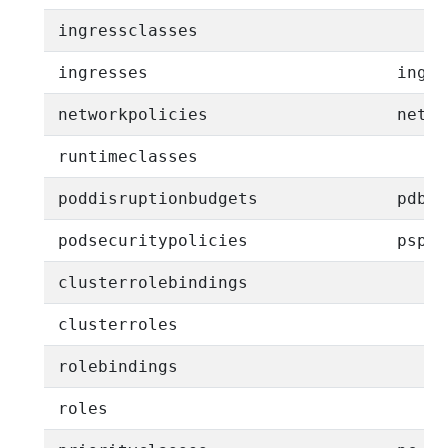
ingressclasses
ingresses
ing
networkpolicies
netpo
runtimeclasses
poddisruptionbudgets
pdb
podsecuritypolicies
psp
clusterrolebindings
clusterroles
rolebindings
roles