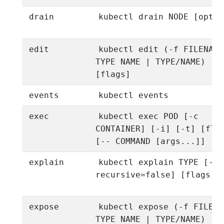
drain
kubectl drain NODE [optio
edit
kubectl edit (-f FILENAME
TYPE NAME | TYPE/NAME)
[flags]
events
kubectl events
exec
kubectl exec POD [-c
CONTAINER] [-i] [-t] [fla
[-- COMMAND [args...]]
explain
kubectl explain TYPE [--
recursive=false] [flags]
expose
kubectl expose (-f FILENA
TYPE NAME | TYPE/NAME) [-