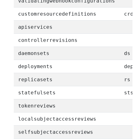
validatingwebhookconfigurations
customresourcedefinitions
crd,c
apiservices
controllerrevisions
daemonsets
ds
deployments
deplo
replicasets
rs
statefulsets
sts
tokenreviews
localsubjectaccessreviews
selfsubjectaccessreviews