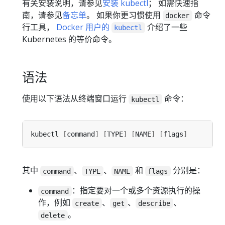
有关安装说明，请参见
安装 kubectl
； 如需快速指
南，请参见
备忘单
。 如果你更习惯使用
命令
docker
行工具，
Docker 用户的
介绍了一些
kubectl
Kubernetes 的等价命令。
语法
使用以下语法从终端窗口运行
命令：
kubectl
kubectl 
[
command
]
[
TYPE
]
[
NAME
]
[
flags
]
其中
、
、
和
分别是：
command
TYPE
NAME
flags
：指定要对一个或多个资源执行的操
command
作，例如
、
、
、
create
get
describe
。
delete