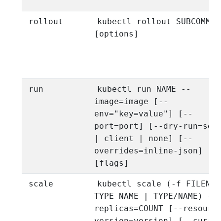
rollout
kubectl rollout SUBCOMMAN
[options]
run
kubectl run NAME --
image=image [--
env="key=value"] [--
port=port] [--dry-run=ser
| client | none] [--
overrides=inline-json]
[flags]
scale
kubectl scale (-f FILENAM
TYPE NAME | TYPE/NAME) --
replicas=COUNT [--resourc
version=version] [--curre