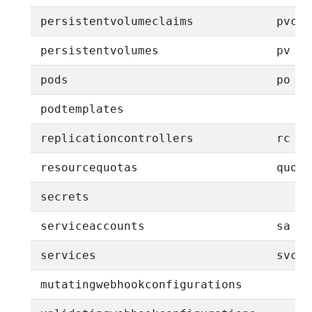
persistentvolumeclaims
pvc
persistentvolumes
pv
pods
po
podtemplates
replicationcontrollers
rc
resourcequotas
quota
secrets
serviceaccounts
sa
services
svc
mutatingwebhookconfigurations