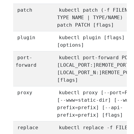
patch
kubectl patch (-f FILENAM
TYPE NAME | TYPE/NAME) --
patch PATCH [flags]
plugin
kubectl plugin [flags]
[options]
port-
kubectl port-forward POD
forward
[LOCAL_PORT:]REMOTE_PORT 
[LOCAL_PORT_N:]REMOTE_POR
[flags]
proxy
kubectl proxy [--port=POR
[--www=static-dir] [--www
prefix=prefix] [--api-
prefix=prefix] [flags]
replace
kubectl replace -f FILENA