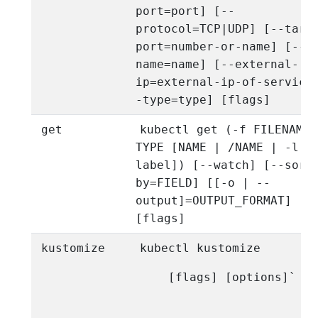
port=port] [--
protocol=TCP|UDP] [--targ
port=number-or-name] [--
name=name] [--external-
ip=external-ip-of-service
-type=type] [flags]
get
kubectl get (-f FILENAME 
TYPE [NAME | /NAME | -l
label]) [--watch] [--sort
by=FIELD] [[-o | --
output]=OUTPUT_FORMAT]
[flags]
kustomize
kubectl kustomize
[flags] [options]`