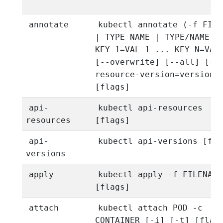
annotate
kubectl annotate (-f FILE
| TYPE NAME | TYPE/NAME)
KEY_1=VAL_1 ... KEY_N=VAL
[--overwrite] [--all] [--
resource-version=version]
[flags]
api-
kubectl api-resources
resources
[flags]
api-
kubectl api-versions [fla
versions
apply
kubectl apply -f FILENAME
[flags]
attach
kubectl attach POD -c
CONTAINER [-i] [-t] [flag