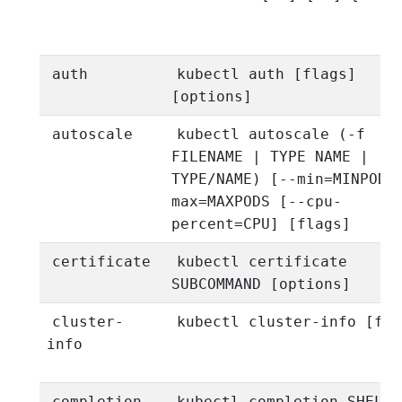
auth
kubectl auth [flags]
[options]
autoscale
kubectl autoscale (-f
FILENAME | TYPE NAME |
TYPE/NAME) [--min=MINPODS
max=MAXPODS [--cpu-
percent=CPU] [flags]
certificate
kubectl certificate
SUBCOMMAND [options]
cluster-
kubectl cluster-info [fla
info
completion
kubectl completion SHELL