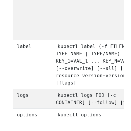
label
kubectl label (-f FILENAM
TYPE NAME | TYPE/NAME)
KEY_1=VAL_1 ... KEY_N=VAL
[--overwrite] [--all] [--
resource-version=version]
[flags]
logs
kubectl logs POD [-c
CONTAINER] [--follow] [fl
options
kubectl options