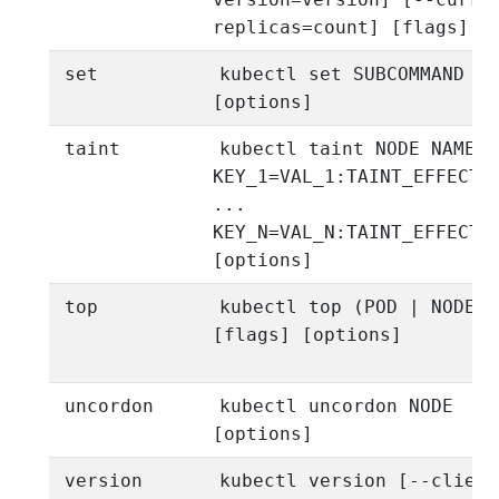
replicas=count] [flags]
set
kubectl set SUBCOMMAND
[options]
taint
kubectl taint NODE NAME
KEY_1=VAL_1:TAINT_EFFECT_
...
KEY_N=VAL_N:TAINT_EFFECT_
[options]
top
kubectl top (POD | NODE)
[flags] [options]
uncordon
kubectl uncordon NODE
[options]
version
kubectl version [--client