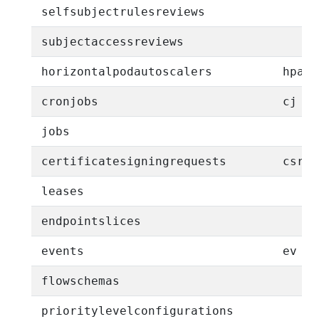
selfsubjectrulesreviews
subjectaccessreviews
horizontalpodautoscalers
hpa
cronjobs
cj
jobs
certificatesigningrequests
csr
leases
endpointslices
events
ev
flowschemas
prioritylevelconfigurations