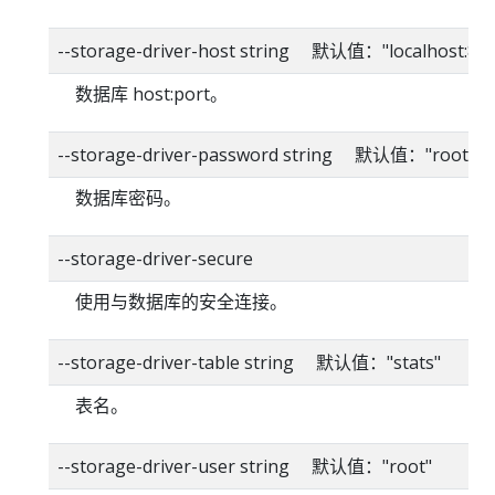
--storage-driver-host string 默认值："localhost:80
数据库 host:port。
--storage-driver-password string 默认值："root"
数据库密码。
--storage-driver-secure
使用与数据库的安全连接。
--storage-driver-table string 默认值："stats"
表名。
--storage-driver-user string 默认值："root"