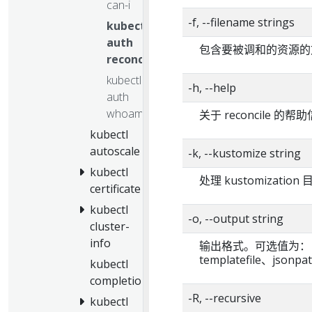
can-i
-f, --filename strings
kubectl
auth
包含要被调和的资源的文
reconcile
kubectl
-h, --help
auth
whoami
关于 reconcile 的帮
kubectl
autoscale
-k, --kustomize string
kubectl
处理 kustomizatio
certificate
kubectl
-o, --output string
cluster-
info
输出格式。可选值为： json
templatefile、jsonpa
kubectl
completion
-R, --recursive
kubectl