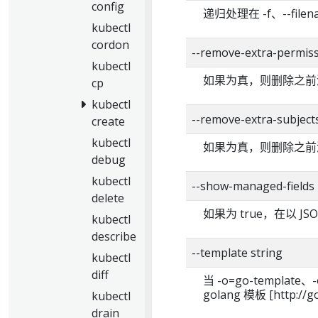
config
递归处理在 -f、--f
kubectl
cordon
--remove-extra-permis
kubectl
如果为真，则删除之前
cp
kubectl
--remove-extra-subject
create
kubectl
如果为真，则删除之前
debug
kubectl
--show-managed-fields
delete
如果为 true，在以 JS
kubectl
describe
--template string
kubectl
diff
当 -o=go-templa
golang 模板 [http://g
kubectl
drain