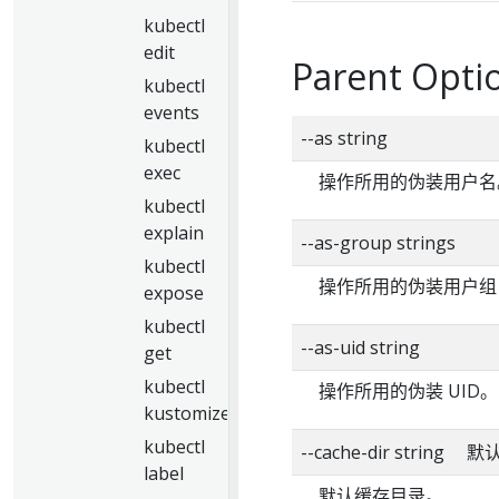
kubectl
edit
Parent Optio
kubectl
events
--as string
kubectl
exec
操作所用的伪装用户名
kubectl
explain
--as-group strings
kubectl
操作所用的伪装用户组
expose
kubectl
--as-uid string
get
kubectl
操作所用的伪装 UID。
kustomize
kubectl
--cache-dir string 
label
默认缓存目录。