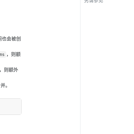
另请参见
间也会被创
，则额
ns
，则额外
合并。