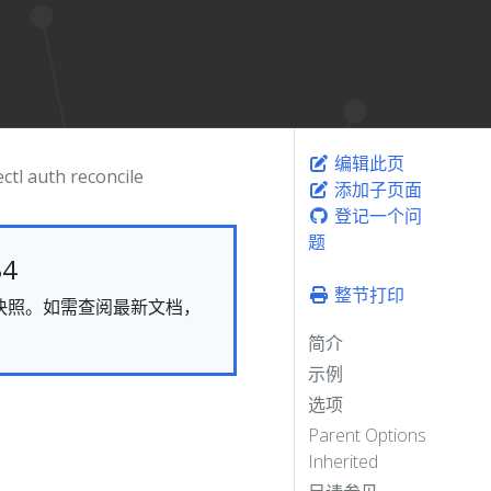
编辑此页
ctl auth reconcile
添加子页面
登记一个问
题
4
整节打印
态的快照。如需查阅最新文档，
简介
示例
选项
Parent Options
Inherited