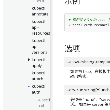
示例
kubectl
kubectl
annotate
# 调和某文件中的 RBAC 
kubectl
api-
resources
kubectl
选项
api-
versions
kubectl
--allow-missing-tem
apply
如果为 true，在模板中
kubectl
输出格式。
attach
kubectl
--dry-run string[="
auth
必须是 "none"、"se
kubectl
送。 如果是 serve
auth