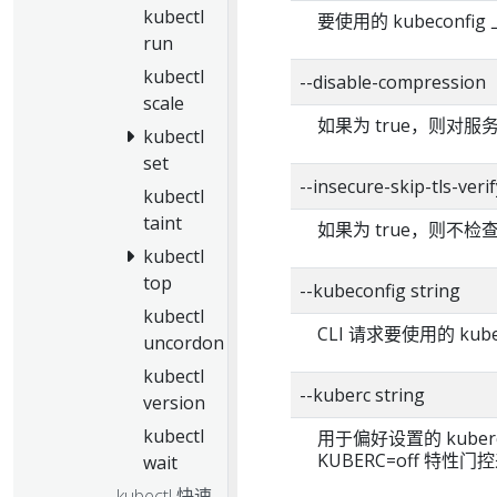
kubectl
要使用的 kubeconf
run
kubectl
--disable-compression
scale
如果为 true，则对
kubectl
set
--insecure-skip-tls-verif
kubectl
taint
如果为 true，则不
kubectl
top
--kubeconfig string
kubectl
CLI 请求要使用的 kub
uncordon
kubectl
--kuberc string
version
kubectl
用于偏好设置的 kuber
KUBERC=off 特性
wait
kubectl 快速