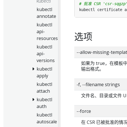
kubectl
# 批准 CSR 'csr-sqgzp
kubectl
annotate
kubectl
api-
选项
resources
kubectl
--allow-missing-tem
api-
versions
如果为 true，在模板中
输出格式。
kubectl
apply
kubectl
-f, --filename strings
attach
文件名、目录或文件 
kubectl
auth
--force
kubectl
autoscale
在 CSR 已被批准的情