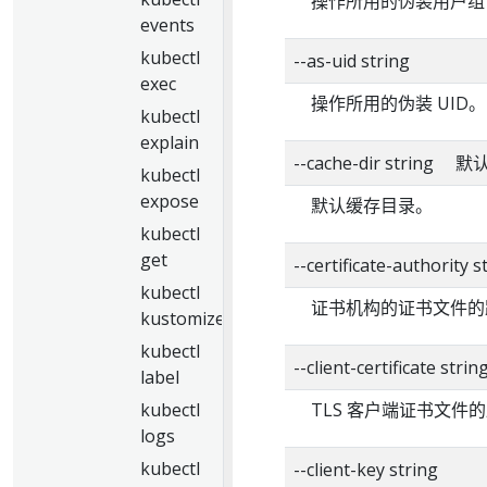
操作所用的伪装用户组
events
kubectl
--as-uid string
exec
操作所用的伪装 UID。
kubectl
explain
--cache-dir string 
kubectl
expose
默认缓存目录。
kubectl
get
--certificate-authority s
kubectl
证书机构的证书文件的
kustomize
kubectl
--client-certificate strin
label
kubectl
TLS 客户端证书文件
logs
kubectl
--client-key string