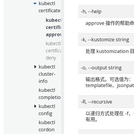
kubectl
certificate
-h, --help
kubectl
approve 操作的帮助
certificate
approve
-k, --kustomize string
kubectl
certificate
处理 kustomizatio
deny
kubectl
-o, --output string
cluster-
输出格式。可选值为： json
info
templatefile、jsonpa
kubectl
completion
-R, --recursive
kubectl
config
以递归方式处理在 -f、
有用。
kubectl
cordon