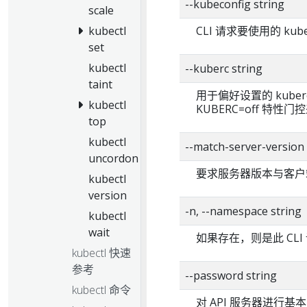
--kubeconfig string
scale
kubectl
CLI 请求要使用的 kub
set
kubectl
--kuberc string
taint
用于偏好设置的 kuber
kubectl
KUBERC=off 特性
top
kubectl
--match-server-version
uncordon
要求服务器版本与客户
kubectl
version
-n, --namespace string
kubectl
wait
如果存在，则是此 CL
kubectl 快速
参考
--password string
kubectl 命令
对 API 服务器进行