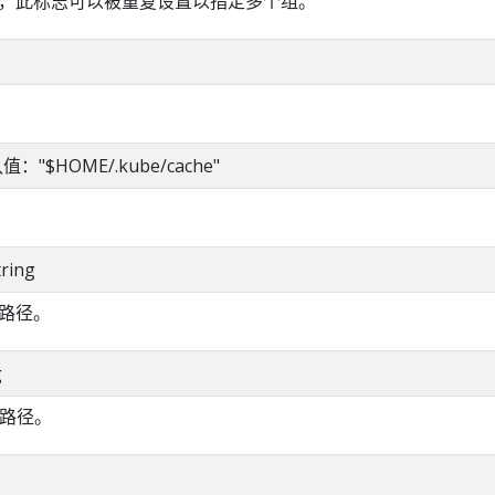
，此标志可以被重复设置以指定多个组。
默认值："$HOME/.kube/cache"
tring
路径。
g
的路径。