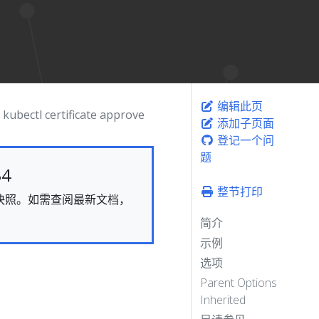
编辑此页
kubectl certificate approve
添加子页面
登记一个问
题
4
整节打印
态的快照。如需查阅最新文档，
简介
示例
选项
Parent Options
Inherited