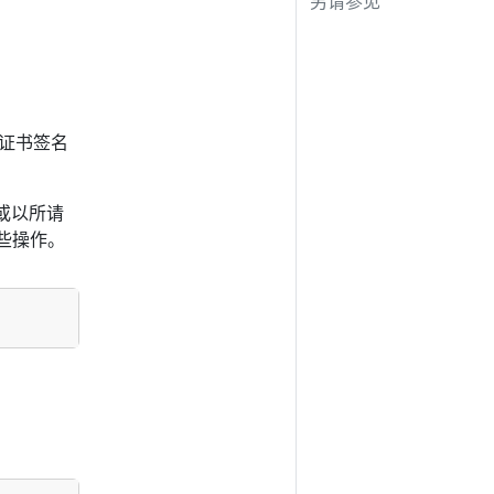
另请参见
知证书签名
或以所请
些操作。