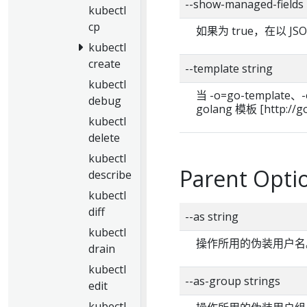
--show-managed-fields
kubectl
cp
如果为 true，在以 JS
kubectl
create
--template string
kubectl
当 -o=go-templa
debug
golang 模板 [http://g
kubectl
delete
kubectl
Parent Optio
describe
kubectl
diff
--as string
kubectl
操作所用的伪装用户名
drain
kubectl
--as-group strings
edit
kubectl