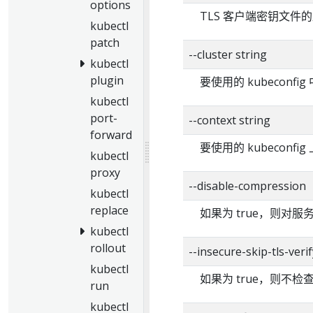
options
TLS 客户端密钥文件
kubectl
patch
--cluster string
kubectl
plugin
要使用的 kubeconf
kubectl
port-
--context string
forward
要使用的 kubeconf
kubectl
proxy
--disable-compression
kubectl
replace
如果为 true，则对
kubectl
rollout
--insecure-skip-tls-verif
kubectl
如果为 true，则不
run
kubectl