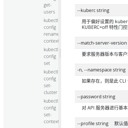
get-
--kuberc string
users
kubectl
用于偏好设置的 kuber
config
KUBERC=off 特性
rename-
context
--match-server-version
kubectl
要求服务器版本与客户
config
set
-n, --namespace string
kubectl
config
如果存在，则是此 CL
set-
cluster
--password string
kubectl
config
对 API 服务器进行
set-
context
--profile string 默认