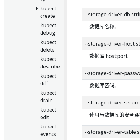
kubectl
--storage-driver-db 
create
kubectl
数据库名称。
debug
kubectl
--storage-driver-host
delete
数据库 host:port。
kubectl
describe
--storage-driver-pas
kubectl
diff
数据库密码。
kubectl
drain
--storage-driver-secure
kubectl
使用与数据库的安全连
edit
kubectl
--storage-driver-tabl
events