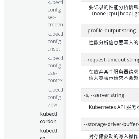
kubectl
要记录的性能分析信息
config
（none|cpu|heap|go
set-
credentials
--profile-output stri
kubectl
config
性能分析信息要写入的
unset
kubectl
--request-timeout s
config
在放弃某个服务器请求
use-
值为零表示请求不会超
context
kubectl
-s, --server string
config
view
Kubernetes API
kubectl
cordon
--storage-driver-buf
kubectl
对存储驱动的写入操作
cp