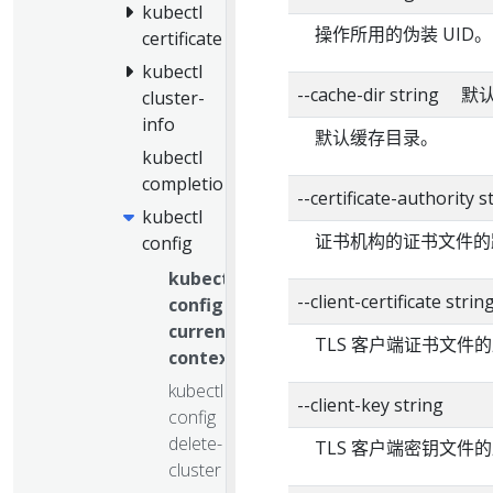
kubectl
操作所用的伪装 UID。
certificate
kubectl
--cache-dir string 
cluster-
info
默认缓存目录。
kubectl
completion
--certificate-authority s
kubectl
证书机构的证书文件的
config
kubectl
--client-certificate strin
config
current-
TLS 客户端证书文件
context
kubectl
--client-key string
config
delete-
TLS 客户端密钥文件
cluster