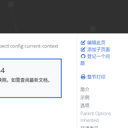
编辑此页
ectl config current-context
添加子页面
登记一个问
题
4
整节打印
态的快照。如需查阅最新文档，
简介
示例
选项
Parent Options
Inherited