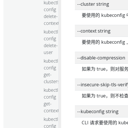
kubectl
--cluster string
config
要使用的 kubeconf
delete-
context
--context string
kubectl
config
要使用的 kubeconf
delete-
user
--disable-compression
kubectl
config
如果为 true，则对
get-
clusters
--insecure-skip-tls-verif
kubectl
如果为 true，则不
config
get-
contexts
--kubeconfig string
kubectl
CLI 请求要使用的 kub
config