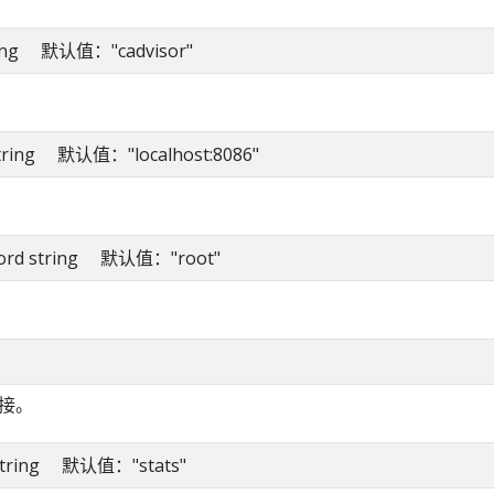
string 默认值："cadvisor"
 string 默认值："localhost:8086"
sword string 默认值："root"
接。
e string 默认值："stats"