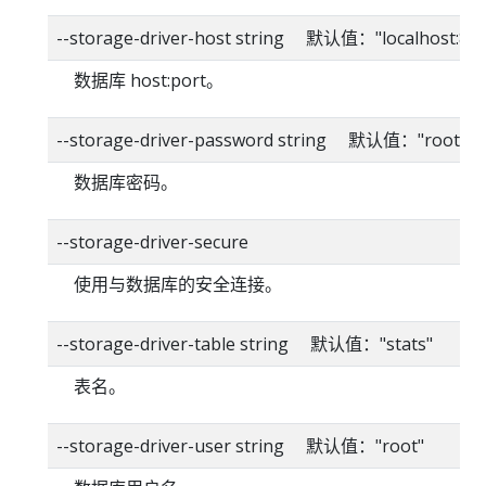
--storage-driver-host string 默认值："localhost:80
数据库 host:port。
--storage-driver-password string 默认值："root"
数据库密码。
--storage-driver-secure
使用与数据库的安全连接。
--storage-driver-table string 默认值："stats"
表名。
--storage-driver-user string 默认值："root"