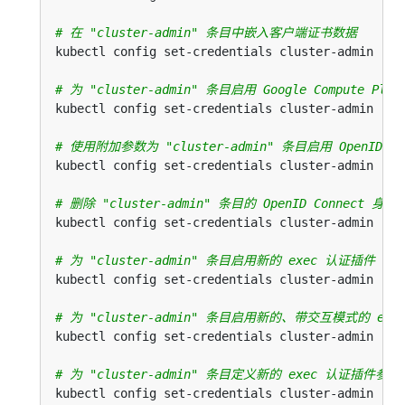
# 在 "cluster-admin" 条目中嵌入客户端证书数据
kubectl config set-credentials cluster-admin --c
# 为 "cluster-admin" 条目启用 Google Compute P
kubectl config set-credentials cluster-admin --a
# 使用附加参数为 "cluster-admin" 条目启用 OpenID 
kubectl config set-credentials cluster-admin --a
# 删除 "cluster-admin" 条目的 OpenID Connect 
kubectl config set-credentials cluster-admin --a
# 为 "cluster-admin" 条目启用新的 exec 认证插件
kubectl config set-credentials cluster-admin --e
# 为 "cluster-admin" 条目启用新的、带交互模式的 ex
kubectl config set-credentials cluster-admin --e
# 为 "cluster-admin" 条目定义新的 exec 认证插件参数
kubectl config set-credentials cluster-admin --e