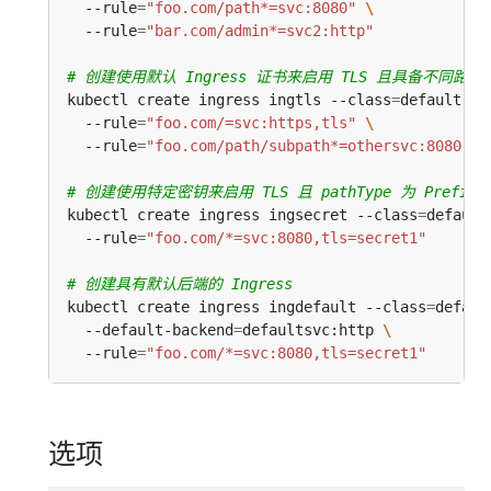
  --rule
=
"foo.com/path*=svc:8080"
  --rule
=
"bar.com/admin*=svc2:http"
# 创建使用默认 Ingress 证书来启用 TLS 且具备不同路径类
kubectl create ingress ingtls --class
=
default 
  --rule
=
"foo.com/=svc:https,tls"
  --rule
=
"foo.com/path/subpath*=othersvc:8080"
# 创建使用特定密钥来启用 TLS 且 pathType 为 Prefix 的
kubectl create ingress ingsecret --class
=
default
  --rule
=
"foo.com/*=svc:8080,tls=secret1"
# 创建具有默认后端的 Ingress
kubectl create ingress ingdefault --class
=
defaul
  --default-backend
=
defaultsvc:http 
  --rule
=
"foo.com/*=svc:8080,tls=secret1"
选项