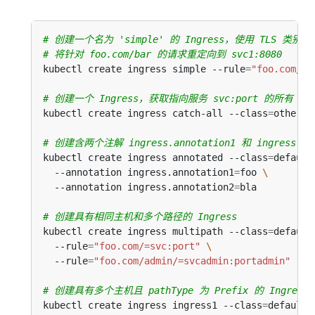
# 创建一个名为 'simple' 的 Ingress，使用 TLS 类别 Sec
# 将针对 foo.com/bar 的请求重定向到 svc1:8080
kubectl create ingress simple --rule
=
"foo.com/ba
# 创建一个 Ingress，获取指向服务 svc:port 的所有 "/pat
kubectl create ingress catch-all --class
=
otherin
# 创建含两个注解 ingress.annotation1 和 ingress.ann
kubectl create ingress annotated --class
=
default
  --annotation ingress.annotation1
=
foo 
  --annotation ingress.annotation2
=
# 创建具有相同主机和多个路径的 Ingress
kubectl create ingress multipath --class
=
default
  --rule
=
"foo.com/=svc:port"
  --rule
=
"foo.com/admin/=svcadmin:portadmin"
# 创建具有多个主机且 pathType 为 Prefix 的 Ingress
kubectl create ingress ingress1 --class
=
default 