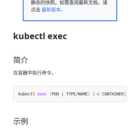
静态的快照。如需查阅最新文档，请
点击
最新版本。
kubectl exec
简介
在容器中执行命令。
kubectl 
exec
(
POD | TYPE/NAME
)
[
-c CONTAINER
]
[
f
示例