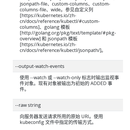
jsonpath-file、custom-columns、custom-
columns-file、wide。参见自定义列
[https://kubernetes.io/zh-
cn/docs/reference/kubectl/#custom-
columns]、golang 模板
[http://golang.org/pkg/text/template/#pkg-
overview] 和 jsonpath 模板
[https://kubernetes.io/zh-
cn/docs/reference/kubectl/jsonpath/]。
--output-watch-events
使用 --watch 或 --watch-only 标志时输出监视事
件对象。现有对象被输出为初始的 ADDED 事
件。
--raw string
向服务器发送请求所用的原始 URI。使用
kubeconfig 文件中指定的传输方式。