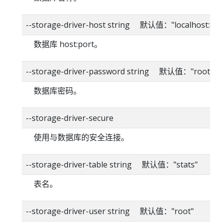
--storage-driver-host string 默认值："localhost:80
数据库 host:port。
--storage-driver-password string 默认值："root"
数据库密码。
--storage-driver-secure
使用与数据库的安全连接。
--storage-driver-table string 默认值："stats"
表名。
--storage-driver-user string 默认值："root"