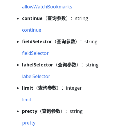
allowWatchBookmarks
continue
（
查询参数
）：string
continue
fieldSelector
（
查询参数
）：string
fieldSelector
labelSelector
（
查询参数
）：string
labelSelector
limit
（
查询参数
）：integer
limit
pretty
（
查询参数
）：string
pretty