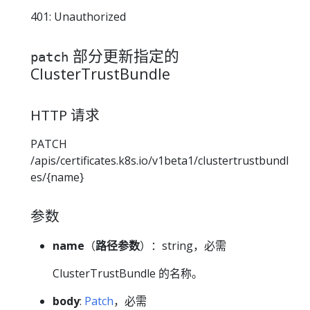
401: Unauthorized
部分更新指定的
patch
ClusterTrustBundle
HTTP 请求
PATCH
/apis/certificates.k8s.io/v1beta1/clustertrustbundl
es/{name}
参数
name
（
路径参数
）：string，必需
ClusterTrustBundle 的名称。
body
:
Patch
，必需