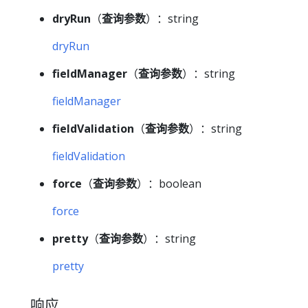
dryRun
（
查询参数
）：string
dryRun
fieldManager
（
查询参数
）：string
fieldManager
fieldValidation
（
查询参数
）：string
fieldValidation
force
（
查询参数
）：boolean
force
pretty
（
查询参数
）：string
pretty
响应