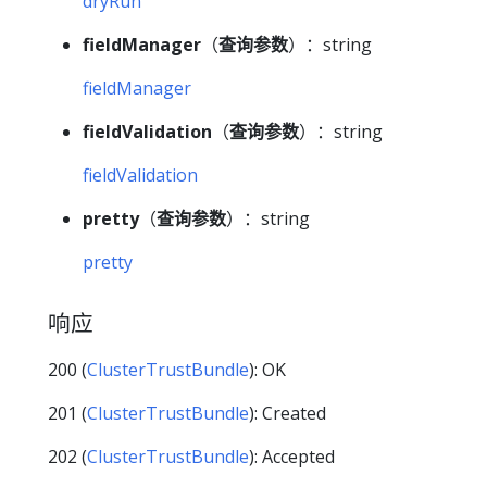
dryRun
fieldManager
（
查询参数
）：string
fieldManager
fieldValidation
（
查询参数
）：string
fieldValidation
pretty
（
查询参数
）：string
pretty
响应
200 (
ClusterTrustBundle
): OK
201 (
ClusterTrustBundle
): Created
202 (
ClusterTrustBundle
): Accepted