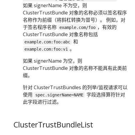
如果 signerName 不为空，则
ClusterTrustBundle 对象的名称必须以签名程序
名称作为前缀（将斜杠转换为冒号）。 例如，对
于签名程序名称
，有效的
example.com/foo
ClusterTrustBundle 对象名称包括
和
example.com:foo:abc
。
example.com:foo:v1
如果 signerName 为空，则
ClusterTrustBundle 对象的名称不能具有此类前
缀。
针对 ClusterTrustBundles 的列举/监视请求可以
使用
字段选择算符针对
spec.signerName=NAME
此字段进行过滤。
ClusterTrustBundleList