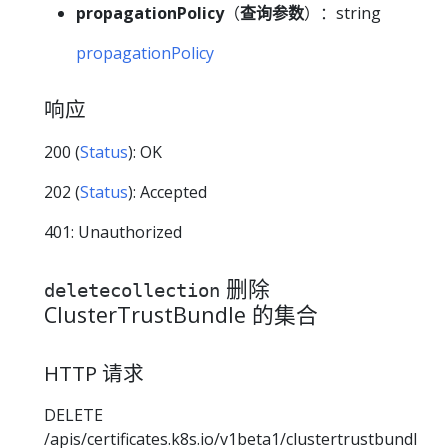
propagationPolicy
（
查询参数
）：string
propagationPolicy
响应
200 (
Status
): OK
202 (
Status
): Accepted
401: Unauthorized
删除
deletecollection
ClusterTrustBundle 的集合
HTTP 请求
DELETE
/apis/certificates.k8s.io/v1beta1/clustertrustbundl