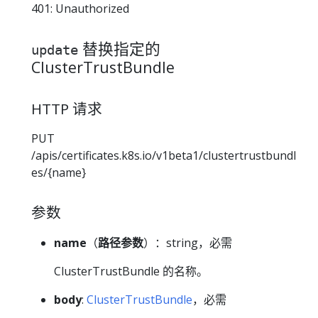
401: Unauthorized
替换指定的
update
ClusterTrustBundle
HTTP 请求
PUT
/apis/certificates.k8s.io/v1beta1/clustertrustbundl
es/{name}
参数
name
（
路径参数
）：string，必需
ClusterTrustBundle 的名称。
body
:
ClusterTrustBundle
，必需