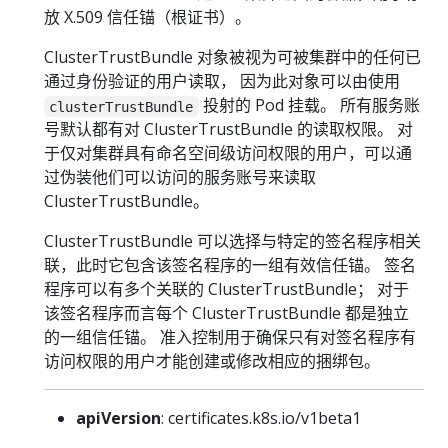
放 X.509 信任锚（根证书）。
ClusterTrustBundle 对象被视为可被集群中的任何已
通过身份验证的用户读取， 因为此对象可以由使用
投射的 Pod 挂载。 所有服务账
clusterTrustBundle
号默认都有对 ClusterTrustBundle 的读取权限。 对
于仅对集群具有命名空间级访问权限的用户，可以通
过伪装他们可以访问的服务账号来读取
ClusterTrustBundle。
ClusterTrustBundle 可以选择与特定的签名程序相关
联，此时它包含该签名程序的一组有效信任锚。 签名
程序可以有多个关联的 ClusterTrustBundle； 对于
该签名程序而言每个 ClusterTrustBundle 都是独立
的一组信任锚。 准入控制用于确保只有对签名程序有
访问权限的用户才能创建或修改相应的捆绑包。
apiVersion
: certificates.k8s.io/v1beta1