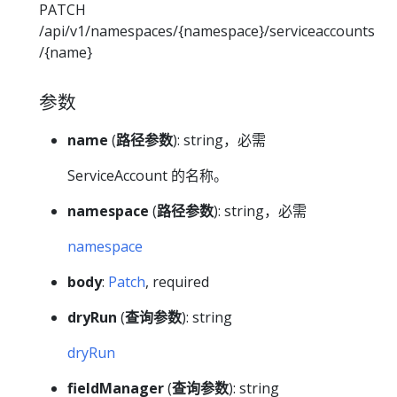
PATCH
/api/v1/namespaces/{namespace}/serviceaccounts
/{name}
参数
name
(
路径参数
): string，必需
ServiceAccount 的名称。
namespace
(
路径参数
): string，必需
namespace
body
:
Patch
, required
dryRun
(
查询参数
): string
dryRun
fieldManager
(
查询参数
): string