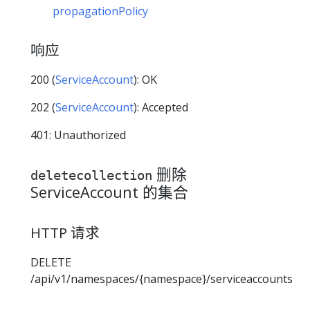
propagationPolicy
响应
200 (
ServiceAccount
): OK
202 (
ServiceAccount
): Accepted
401: Unauthorized
删除
deletecollection
ServiceAccount 的集合
HTTP 请求
DELETE
/api/v1/namespaces/{namespace}/serviceaccounts