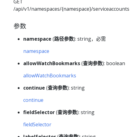
GET
/api/v1/namespaces/{namespace}/serviceaccounts
参数
namespace
(
路径参数
): string，必需
namespace
allowWatchBookmarks
(
查询参数
): boolean
allowWatchBookmarks
continue
(
查询参数
): string
continue
fieldSelector
(
查询参数
): string
fieldSelector
labelSelector
(
查询参数
): string