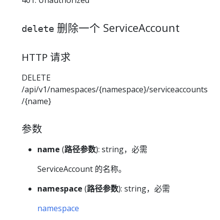
401: Unauthorized
删除一个 ServiceAccount
delete
HTTP 请求
DELETE
/api/v1/namespaces/{namespace}/serviceaccounts
/{name}
参数
name
(
路径参数
): string，必需
ServiceAccount 的名称。
namespace
(
路径参数
): string，必需
namespace