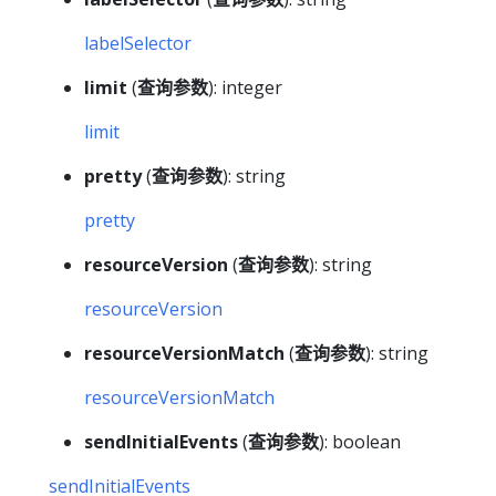
labelSelector
limit
(
查询参数
): integer
limit
pretty
(
查询参数
): string
pretty
resourceVersion
(
查询参数
): string
resourceVersion
resourceVersionMatch
(
查询参数
): string
resourceVersionMatch
sendInitialEvents
(
查询参数
): boolean
sendInitialEvents