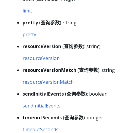
limit
pretty
(
查询参数
): string
pretty
resourceVersion
(
查询参数
): string
resourceVersion
resourceVersionMatch
(
查询参数
): string
resourceVersionMatch
sendInitialEvents
(
查询参数
): boolean
sendInitialEvents
timeoutSeconds
(
查询参数
): integer
timeoutSeconds