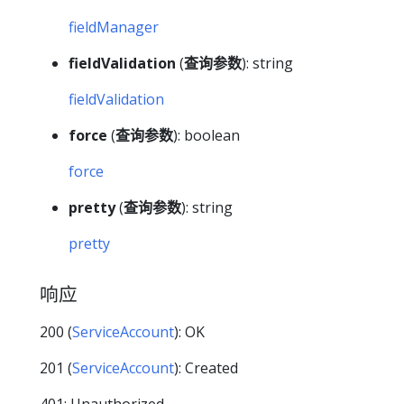
fieldManager
fieldValidation
(
查询参数
): string
fieldValidation
force
(
查询参数
): boolean
force
pretty
(
查询参数
): string
pretty
响应
200 (
ServiceAccount
): OK
201 (
ServiceAccount
): Created