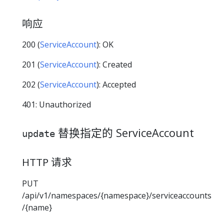
响应
200 (
ServiceAccount
): OK
201 (
ServiceAccount
): Created
202 (
ServiceAccount
): Accepted
401: Unauthorized
替换指定的 ServiceAccount
update
HTTP 请求
PUT
/api/v1/namespaces/{namespace}/serviceaccounts
/{name}