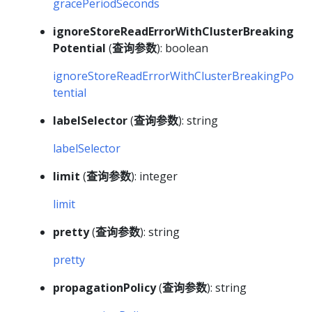
gracePeriodSeconds
ignoreStoreReadErrorWithClusterBreaking
Potential
(
查询参数
): boolean
ignoreStoreReadErrorWithClusterBreakingPo
tential
labelSelector
(
查询参数
): string
labelSelector
limit
(
查询参数
): integer
limit
pretty
(
查询参数
): string
pretty
propagationPolicy
(
查询参数
): string