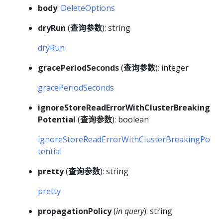
body
:
DeleteOptions
dryRun
(
查询参数
): string
dryRun
gracePeriodSeconds
(
查询参数
): integer
gracePeriodSeconds
ignoreStoreReadErrorWithClusterBreaking
Potential
(
查询参数
): boolean
ignoreStoreReadErrorWithClusterBreakingPo
tential
pretty
(
查询参数
): string
pretty
propagationPolicy
(
in query
): string