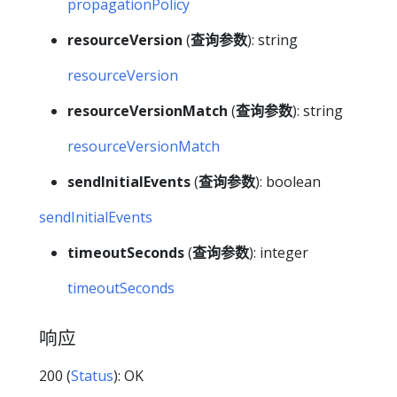
propagationPolicy
resourceVersion
(
查询参数
): string
resourceVersion
resourceVersionMatch
(
查询参数
): string
resourceVersionMatch
sendInitialEvents
(
查询参数
): boolean
sendInitialEvents
timeoutSeconds
(
查询参数
): integer
timeoutSeconds
响应
200 (
Status
): OK