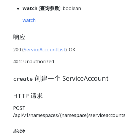
watch
(
查询参数
): boolean
watch
响应
200 (
ServiceAccountList
): OK
401: Unauthorized
创建一个 ServiceAccount
create
HTTP 请求
POST
/api/v1/namespaces/{namespace}/serviceaccounts
参数