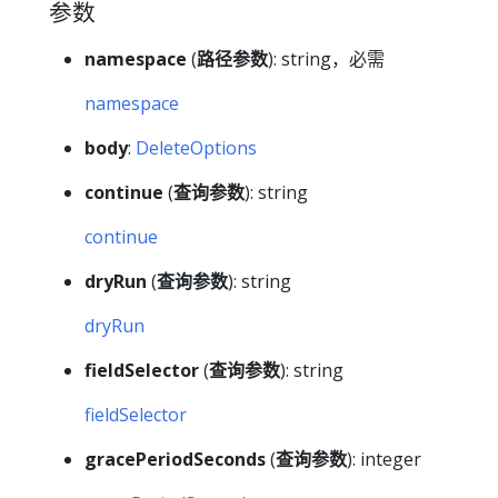
参数
namespace
(
路径参数
): string，必需
namespace
body
:
DeleteOptions
continue
(
查询参数
): string
continue
dryRun
(
查询参数
): string
dryRun
fieldSelector
(
查询参数
): string
fieldSelector
gracePeriodSeconds
(
查询参数
): integer