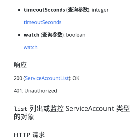
timeoutSeconds
(
查询参数
): integer
timeoutSeconds
watch
(
查询参数
): boolean
watch
响应
200 (
ServiceAccountList
): OK
401: Unauthorized
列出或监控 ServiceAccount 类型
list
的对象
HTTP 请求