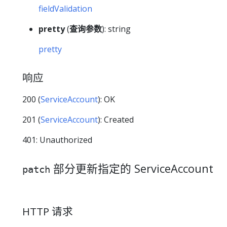
fieldValidation
pretty
(
查询参数
): string
pretty
响应
200 (
ServiceAccount
): OK
201 (
ServiceAccount
): Created
401: Unauthorized
部分更新指定的 ServiceAccount
patch
HTTP 请求