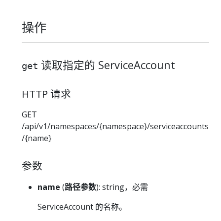
操作
读取指定的 ServiceAccount
get
HTTP 请求
GET
/api/v1/namespaces/{namespace}/serviceaccounts
/{name}
参数
name
(
路径参数
): string，必需
ServiceAccount 的名称。