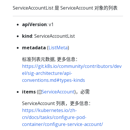
ServiceAccountList 是 ServiceAccount 对象的列表
apiVersion
: v1
kind
: ServiceAccountList
metadata
(
ListMeta
)
标准列表元数据, 更多信息：
https://git.k8s.io/community/contributors/dev
el/sig-architecture/api-
conventions.md#types-kinds
items
([]
ServiceAccount
)，必需
ServiceAccount 列表，更多信息：
https://kubernetes.io/zh-
cn/docs/tasks/configure-pod-
container/configure-service-account/