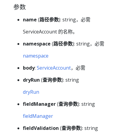
参数
name
(
路径参数
): string，必需
ServiceAccount 的名称。
namespace
(
路径参数
): string，必需
namespace
body
:
ServiceAccount
，必需
dryRun
(
查询参数
): string
dryRun
fieldManager
(
查询参数
): string
fieldManager
fieldValidation
(
查询参数
): string