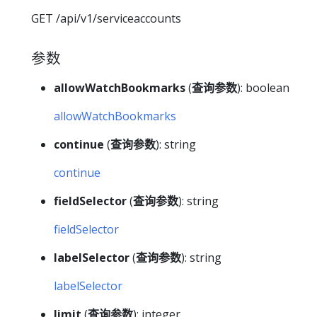
GET /api/v1/serviceaccounts
参数
allowWatchBookmarks
(
查询参数
): boolean
allowWatchBookmarks
continue
(
查询参数
): string
continue
fieldSelector
(
查询参数
): string
fieldSelector
labelSelector
(
查询参数
): string
labelSelector
limit
(
查询参数
): integer