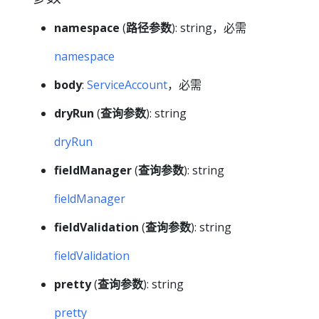
namespace
(
路径参数
): string，必需
namespace
body
:
ServiceAccount
，必需
dryRun
(
查询参数
): string
dryRun
fieldManager
(
查询参数
): string
fieldManager
fieldValidation
(
查询参数
): string
fieldValidation
pretty
(
查询参数
): string
pretty