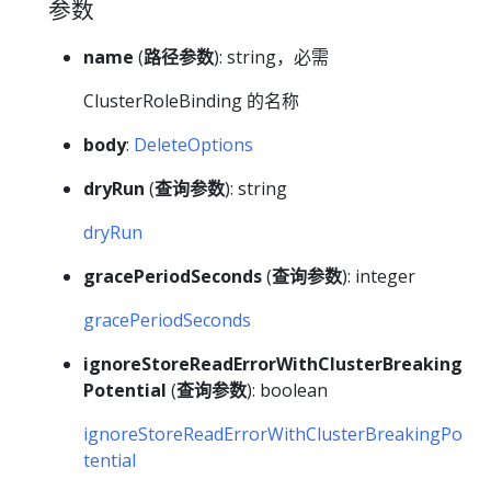
参数
name
(
路径参数
): string，必需
ClusterRoleBinding 的名称
body
:
DeleteOptions
dryRun
(
查询参数
): string
dryRun
gracePeriodSeconds
(
查询参数
): integer
gracePeriodSeconds
ignoreStoreReadErrorWithClusterBreaking
Potential
(
查询参数
): boolean
ignoreStoreReadErrorWithClusterBreakingPo
tential