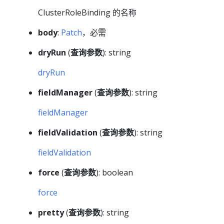
ClusterRoleBinding 的名称
body
:
Patch
，必需
dryRun
(
查询参数
): string
dryRun
fieldManager
(
查询参数
): string
fieldManager
fieldValidation
(
查询参数
): string
fieldValidation
force
(
查询参数
): boolean
force
pretty
(
查询参数
): string