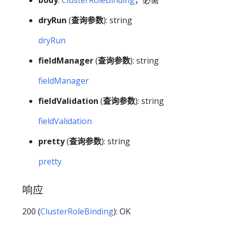
body
:
ClusterRoleBinding
，必需
dryRun
(
查询参数
): string
dryRun
fieldManager
(
查询参数
): string
fieldManager
fieldValidation
(
查询参数
): string
fieldValidation
pretty
(
查询参数
): string
pretty
响应
200 (
ClusterRoleBinding
): OK