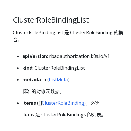
ClusterRoleBindingList
ClusterRoleBindingList 是 ClusterRoleBinding 的集
合。
apiVersion
: rbac.authorization.k8s.io/v1
kind
: ClusterRoleBindingList
metadata
(
ListMeta
)
标准的对象元数据。
items
([]
ClusterRoleBinding
)，必需
items 是 ClusterRoleBindings 的列表。