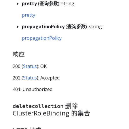
pretty
(
查询参数
): string
pretty
propagationPolicy
(
查询参数
): string
propagationPolicy
响应
200 (
Status
): OK
202 (
Status
): Accepted
401: Unauthorized
删除
deletecollection
ClusterRoleBinding 的集合