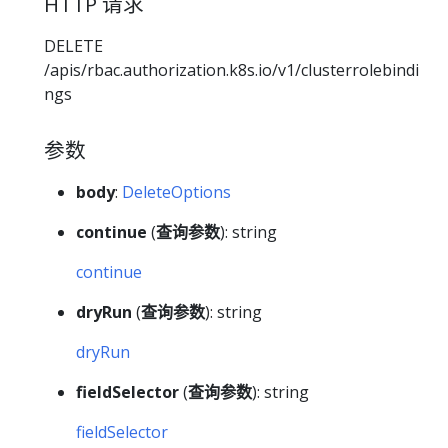
HTTP 请求
DELETE
/apis/rbac.authorization.k8s.io/v1/clusterrolebindi
ngs
参数
body
:
DeleteOptions
continue
(
查询参数
): string
continue
dryRun
(
查询参数
): string
dryRun
fieldSelector
(
查询参数
): string
fieldSelector