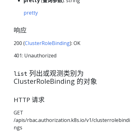
pretty
(
查询参数
): string
pretty
响应
200 (
ClusterRoleBinding
): OK
401: Unauthorized
列出或观测类别为
list
ClusterRoleBinding 的对象
HTTP 请求
GET
/apis/rbac.authorization.k8s.io/v1/clusterrolebindi
ngs