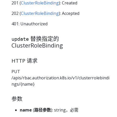
201 (
ClusterRoleBinding
): Created
202 (
ClusterRoleBinding
): Accepted
401: Unauthorized
替换指定的
update
ClusterRoleBinding
HTTP 请求
PUT
/apis/rbac.authorization.k8s.io/v1/clusterrolebindi
ngs/{name}
参数
name
(
路径参数
): string，必需