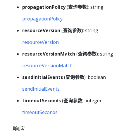
propagationPolicy
(
查询参数
): string
propagationPolicy
resourceVersion
(
查询参数
): string
resourceVersion
resourceVersionMatch
(
查询参数
): string
resourceVersionMatch
sendInitialEvents
(
查询参数
): boolean
sendInitialEvents
timeoutSeconds
(
查询参数
): integer
timeoutSeconds
响应