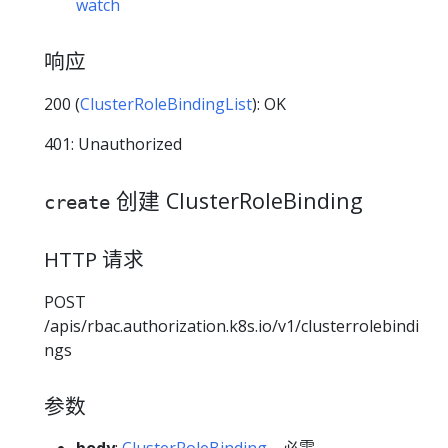
watch
响应
200 (
ClusterRoleBindingList
): OK
401: Unauthorized
创建 ClusterRoleBinding
create
HTTP 请求
POST
/apis/rbac.authorization.k8s.io/v1/clusterrolebindi
ngs
参数