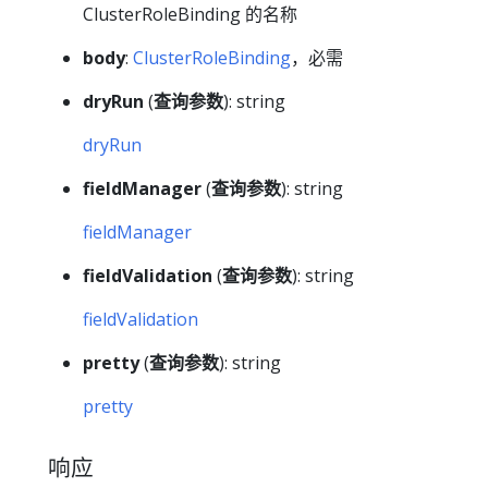
ClusterRoleBinding 的名称
body
:
ClusterRoleBinding
，必需
dryRun
(
查询参数
): string
dryRun
fieldManager
(
查询参数
): string
fieldManager
fieldValidation
(
查询参数
): string
fieldValidation
pretty
(
查询参数
): string
pretty
响应