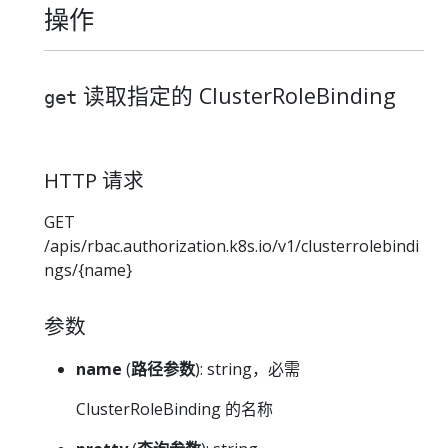
操作
读取指定的 ClusterRoleBinding
get
HTTP 请求
GET
/apis/rbac.authorization.k8s.io/v1/clusterrolebindi
ngs/{name}
参数
name
(
路径参数
): string，必需
ClusterRoleBinding 的名称