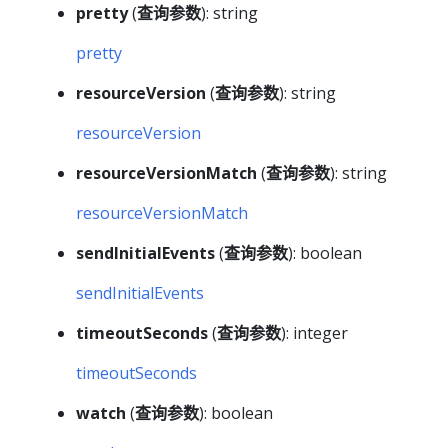
pretty
(
查询参数
): string
pretty
resourceVersion
(
查询参数
): string
resourceVersion
resourceVersionMatch
(
查询参数
): string
resourceVersionMatch
sendInitialEvents
(
查询参数
): boolean
sendInitialEvents
timeoutSeconds
(
查询参数
): integer
timeoutSeconds
watch
(
查询参数
): boolean