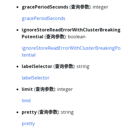
gracePeriodSeconds
(
查询参数
): integer
gracePeriodSeconds
ignoreStoreReadErrorWithClusterBreaking
Potential
(
查询参数
): boolean
ignoreStoreReadErrorWithClusterBreakingPo
tential
labelSelector
(
查询参数
): string
labelSelector
limit
(
查询参数
): integer
limit
pretty
(
查询参数
): string
pretty