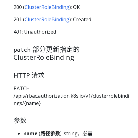
200 (
ClusterRoleBinding
): OK
201 (
ClusterRoleBinding
): Created
401: Unauthorized
部分更新指定的
patch
ClusterRoleBinding
HTTP 请求
PATCH
/apis/rbac.authorization.k8s.io/v1/clusterrolebindi
ngs/{name}
参数
name
(
路径参数
): string，必需