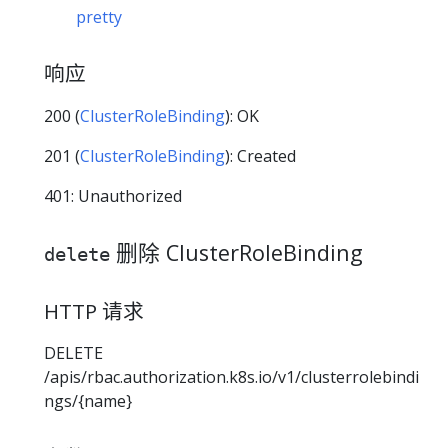
pretty
响应
200 (
ClusterRoleBinding
): OK
201 (
ClusterRoleBinding
): Created
401: Unauthorized
删除 ClusterRoleBinding
delete
HTTP 请求
DELETE
/apis/rbac.authorization.k8s.io/v1/clusterrolebindi
ngs/{name}