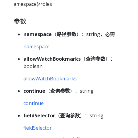
amespace}/roles
参数
namespace
（
路径参数
）：string，必需
namespace
allowWatchBookmarks
（
查询参数
）：
boolean
allowWatchBookmarks
continue
（
查询参数
）：string
continue
fieldSelector
（
查询参数
）：string
fieldSelector