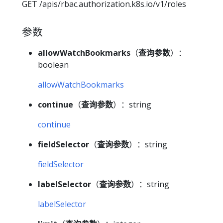
GET /apis/rbac.authorization.k8s.io/v1/roles
参数
allowWatchBookmarks
（
查询参数
）：
boolean
allowWatchBookmarks
continue
（
查询参数
）：string
continue
fieldSelector
（
查询参数
）：string
fieldSelector
labelSelector
（
查询参数
）：string
labelSelector