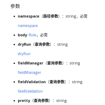
参数
namespace
（
路径参数
）：string，必需
namespace
body
:
Role
，必需
dryRun
（
查询参数
）：string
dryRun
fieldManager
（
查询参数
）：string
fieldManager
fieldValidation
（
查询参数
）：string
fieldValidation
pretty
（
查询参数
）：string