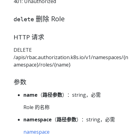
401: Unauthorized
删除 Role
delete
HTTP 请求
DELETE
/apis/rbac.authorization.k8s.io/v1/namespaces/{n
amespace}/roles/{name}
参数
name
（
路径参数
）：string，必需
Role 的名称
namespace
（
路径参数
）：string，必需
namespace