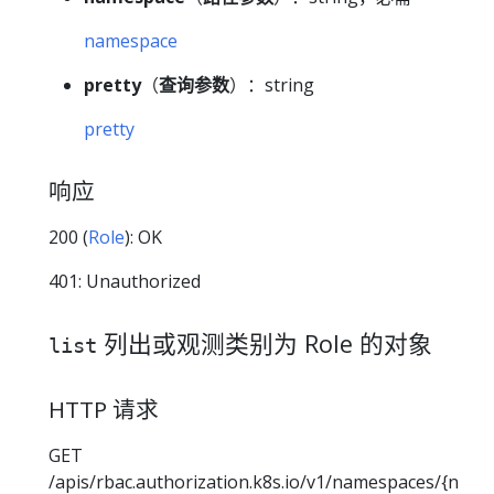
namespace
pretty
（
查询参数
）：string
pretty
响应
200 (
Role
): OK
401: Unauthorized
列出或观测类别为 Role 的对象
list
HTTP 请求
GET
/apis/rbac.authorization.k8s.io/v1/namespaces/{n