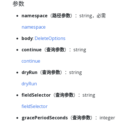
参数
namespace
（
路径参数
）：string，必需
namespace
body
:
DeleteOptions
continue
（
查询参数
）：string
continue
dryRun
（
查询参数
）：string
dryRun
fieldSelector
（
查询参数
）：string
fieldSelector
gracePeriodSeconds
（
查询参数
）：integer