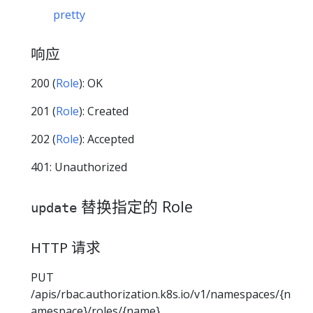
pretty
响应
200 (
Role
): OK
201 (
Role
): Created
202 (
Role
): Accepted
401: Unauthorized
替换指定的 Role
update
HTTP 请求
PUT
/apis/rbac.authorization.k8s.io/v1/namespaces/{n
amespace}/roles/{name}