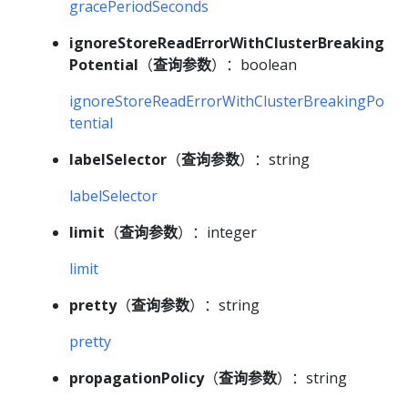
gracePeriodSeconds
ignoreStoreReadErrorWithClusterBreaking
Potential
（
查询参数
）：boolean
ignoreStoreReadErrorWithClusterBreakingPo
tential
labelSelector
（
查询参数
）：string
labelSelector
limit
（
查询参数
）：integer
limit
pretty
（
查询参数
）：string
pretty
propagationPolicy
（
查询参数
）：string