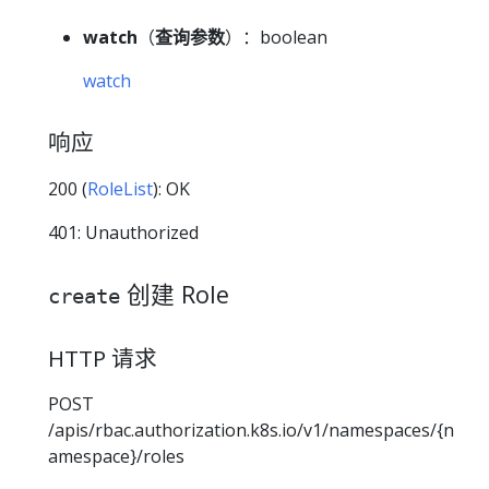
watch
（
查询参数
）：boolean
watch
响应
200 (
RoleList
): OK
401: Unauthorized
创建 Role
create
HTTP 请求
POST
/apis/rbac.authorization.k8s.io/v1/namespaces/{n
amespace}/roles