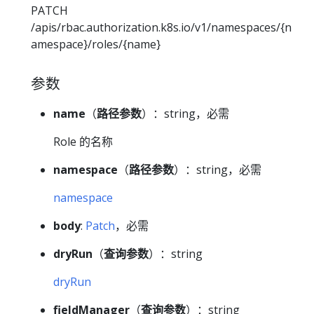
PATCH
/apis/rbac.authorization.k8s.io/v1/namespaces/{n
amespace}/roles/{name}
参数
name
（
路径参数
）：string，必需
Role 的名称
namespace
（
路径参数
）：string，必需
namespace
body
:
Patch
，必需
dryRun
（
查询参数
）：string
dryRun
fieldManager
（
查询参数
）：string