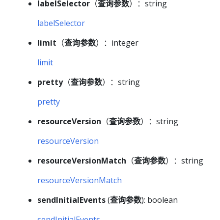
labelSelector
（
查询参数
）：string
labelSelector
limit
（
查询参数
）：integer
limit
pretty
（
查询参数
）：string
pretty
resourceVersion
（
查询参数
）：string
resourceVersion
resourceVersionMatch
（
查询参数
）：string
resourceVersionMatch
sendInitialEvents
(
查询参数
): boolean
sendInitialEvents