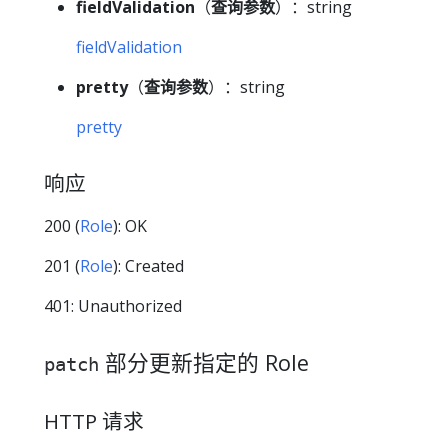
fieldValidation
（
查询参数
）：string
fieldValidation
pretty
（
查询参数
）：string
pretty
响应
200 (
Role
): OK
201 (
Role
): Created
401: Unauthorized
部分更新指定的 Role
patch
HTTP 请求