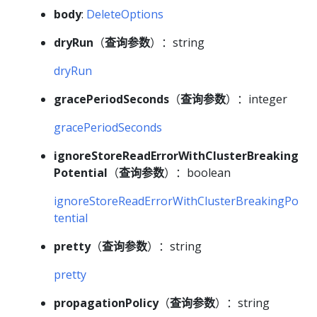
body
:
DeleteOptions
dryRun
（
查询参数
）：string
dryRun
gracePeriodSeconds
（
查询参数
）：integer
gracePeriodSeconds
ignoreStoreReadErrorWithClusterBreaking
Potential
（
查询参数
）：boolean
ignoreStoreReadErrorWithClusterBreakingPo
tential
pretty
（
查询参数
）：string
pretty
propagationPolicy
（
查询参数
）：string