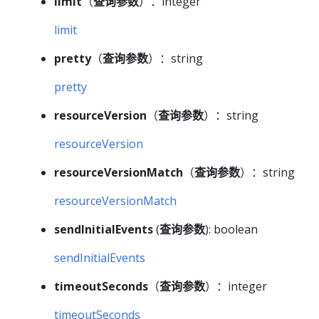
limit
（
查询参数
）：integer
limit
pretty
（
查询参数
）：string
pretty
resourceVersion
（
查询参数
）：string
resourceVersion
resourceVersionMatch
（
查询参数
）：string
resourceVersionMatch
sendInitialEvents
(
查询参数
): boolean
sendInitialEvents
timeoutSeconds
（
查询参数
）：integer
timeoutSeconds