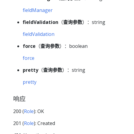
fieldManager
fieldValidation
（
查询参数
）：string
fieldValidation
force
（
查询参数
）：boolean
force
pretty
（
查询参数
）：string
pretty
响应
200 (
Role
): OK
201 (
Role
): Created