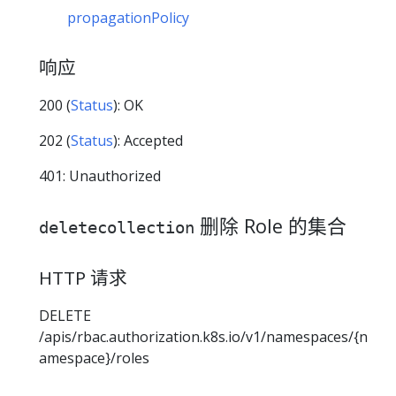
propagationPolicy
响应
200 (
Status
): OK
202 (
Status
): Accepted
401: Unauthorized
删除 Role 的集合
deletecollection
HTTP 请求
DELETE
/apis/rbac.authorization.k8s.io/v1/namespaces/{n
amespace}/roles