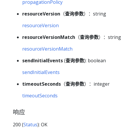
propagationPolicy
resourceVersion
（
查询参数
）：string
resourceVersion
resourceVersionMatch
（
查询参数
）：string
resourceVersionMatch
sendInitialEvents
(
查询参数
): boolean
sendInitialEvents
timeoutSeconds
（
查询参数
）：integer
timeoutSeconds
响应
200 (
Status
): OK