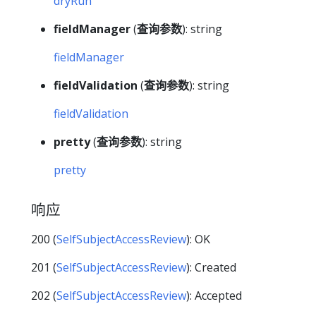
dryRun
fieldManager
(
查询参数
): string
fieldManager
fieldValidation
(
查询参数
): string
fieldValidation
pretty
(
查询参数
): string
pretty
响应
200 (
SelfSubjectAccessReview
): OK
201 (
SelfSubjectAccessReview
): Created
202 (
SelfSubjectAccessReview
): Accepted