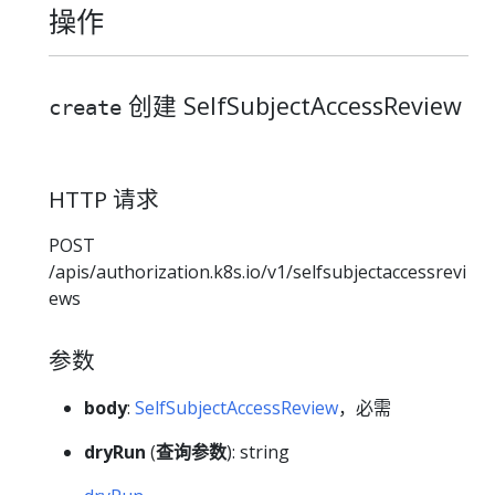
操作
创建 SelfSubjectAccessReview
create
HTTP 请求
POST
/apis/authorization.k8s.io/v1/selfsubjectaccessrevi
ews
参数
body
:
SelfSubjectAccessReview
，必需
dryRun
(
查询参数
): string