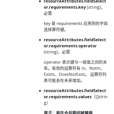
resourceAttributes.fieldSelect
or.requirements.key
(string)，
必需
key 是 requirements 应用到的字段
选择算符键。
resourceAttributes.fieldSelect
or.requirements.operator
(string)，必需
operator 表示键与一组值之间的关
系。有效的运算符有 In、NotIn、
Exists、DoesNotExist。 运算符列
表可能会在未来增加。
resourceAttributes.fieldSelect
or.requirements.values
（[]strin
g）
原子：将在合并期间被替换