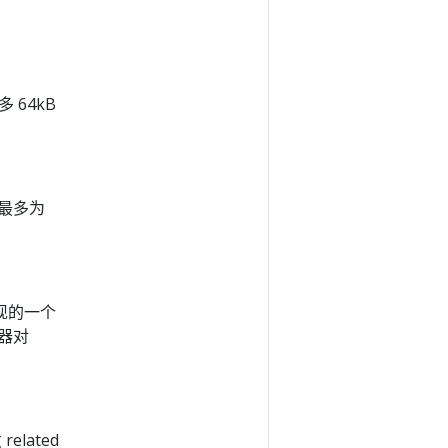
 64kB
且最多为
现的一个
制器对
lated