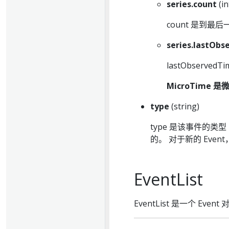
series.count
(i
count 是到
series.lastOb
lastObserv
MicroTime 
type
(string)
type 是该事件的类
的。 对于新的 Eve
EventList
EventList 是一个 Even