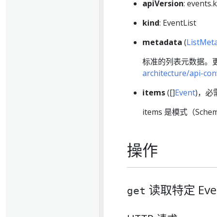
apiVersion
: events.
kind
: EventList
metadata
(
ListMet
标准的列表元数据。更
architecture/api-c
items
([]
Event
)，必
items 是模式（Sc
操作
读取特定 Eve
get