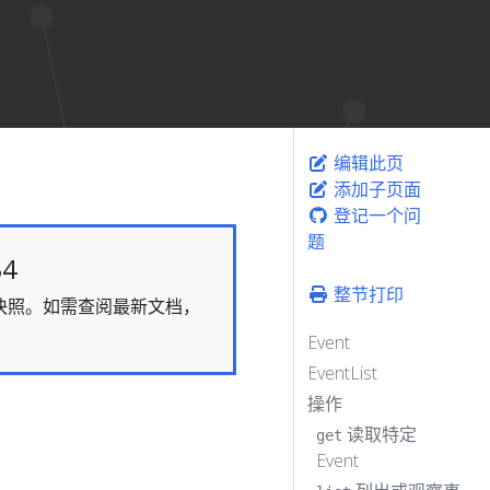
编辑此页
添加子页面
登记一个问
题
4
整节打印
态的快照。如需查阅最新文档，
Event
EventList
操作
读取特定
get
Event