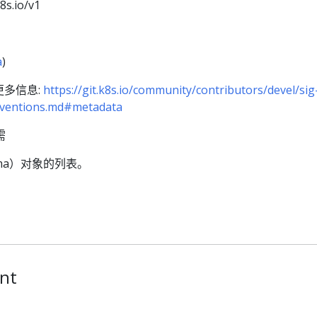
k8s.io/v1
a
)
多信息:
https://git.k8s.io/community/contributors/devel/sig
onventions.md#metadata
需
hema）对象的列表。
nt