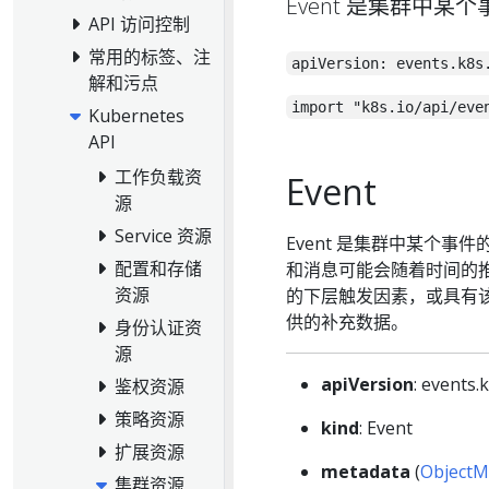
Event 是集群中某
API 访问控制
常用的标签、注
apiVersion: events.k8s
解和污点
import "k8s.io/api/eve
Kubernetes
API
工作负载资
Event
源
Service 资源
Event 是集群中某个事
配置和存储
和消息可能会随着时间的
资源
的下层触发因素，或具有该
供的补充数据。
身份认证资
源
apiVersion
: events.
鉴权资源
策略资源
kind
: Event
扩展资源
metadata
(
ObjectM
集群资源