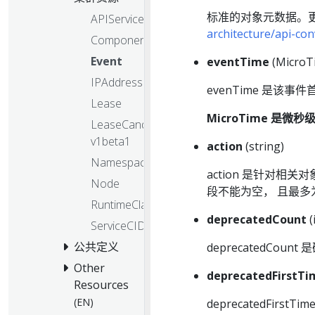
标准的对象元数据。更
APIService
architecture/api-c
ComponentStatus
Event
eventTime
(Micro
IPAddress
evenTime 是该
Lease
MicroTime 是微秒
LeaseCandidate
v1beta1
action
(string)
Namespace
action 是针对相
Node
段不能为空， 且最多为
RuntimeClass
deprecatedCount
(
ServiceCIDR
公共定义
deprecatedCoun
Other
deprecatedFirstT
Resources
(EN)
deprecatedFirst