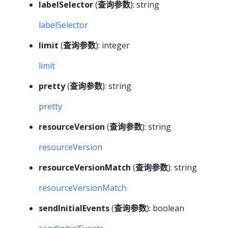
labelSelector
(
查询参数
): string
labelSelector
limit
(
查询参数
): integer
limit
pretty
(
查询参数
): string
pretty
resourceVersion
(
查询参数
): string
resourceVersion
resourceVersionMatch
(
查询参数
): string
resourceVersionMatch
sendInitialEvents
(
查询参数
): boolean