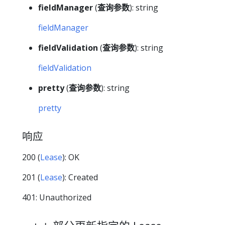
fieldManager
(
查询参数
): string
fieldManager
fieldValidation
(
查询参数
): string
fieldValidation
pretty
(
查询参数
): string
pretty
响应
200 (
Lease
): OK
201 (
Lease
): Created
401: Unauthorized