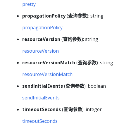
pretty
propagationPolicy
(
查询参数
): string
propagationPolicy
resourceVersion
(
查询参数
): string
resourceVersion
resourceVersionMatch
(
查询参数
): string
resourceVersionMatch
sendInitialEvents
(
查询参数
): boolean
sendInitialEvents
timeoutSeconds
(
查询参数
): integer
timeoutSeconds