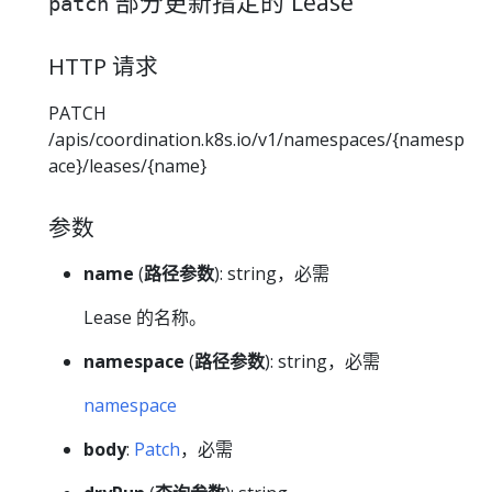
部分更新指定的 Lease
patch
HTTP 请求
PATCH
/apis/coordination.k8s.io/v1/namespaces/{namesp
ace}/leases/{name}
参数
name
(
路径参数
): string，必需
Lease 的名称。
namespace
(
路径参数
): string，必需
namespace
body
:
Patch
，必需