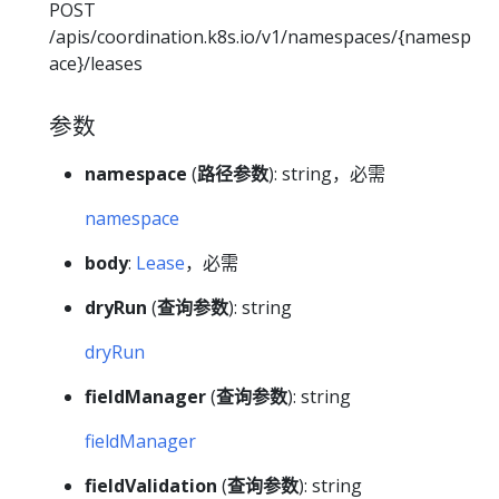
POST
/apis/coordination.k8s.io/v1/namespaces/{namesp
ace}/leases
参数
namespace
(
路径参数
): string，必需
namespace
body
:
Lease
，必需
dryRun
(
查询参数
): string
dryRun
fieldManager
(
查询参数
): string
fieldManager
fieldValidation
(
查询参数
): string