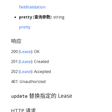
fieldValidation
pretty
(
查询参数
): string
pretty
响应
200 (
Lease
): OK
201 (
Lease
): Created
202 (
Lease
): Accepted
401: Unauthorized
替换指定的 Lease
update
HTTP 请求