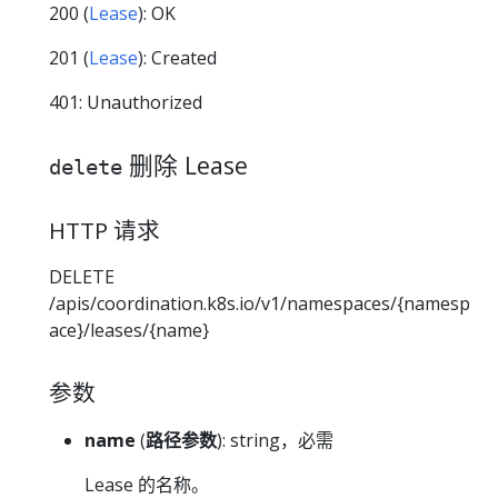
200 (
Lease
): OK
201 (
Lease
): Created
401: Unauthorized
删除 Lease
delete
HTTP 请求
DELETE
/apis/coordination.k8s.io/v1/namespaces/{namesp
ace}/leases/{name}
参数
name
(
路径参数
): string，必需
Lease 的名称。