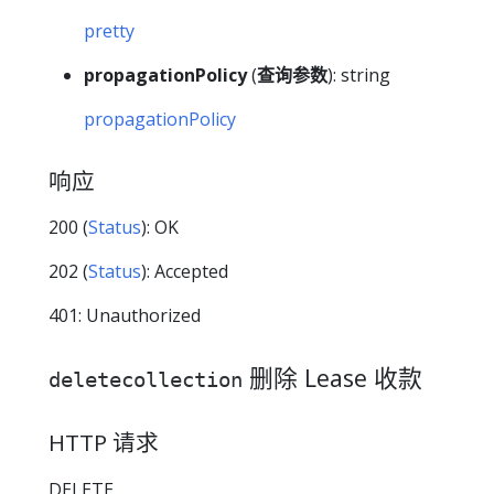
pretty
propagationPolicy
(
查询参数
): string
propagationPolicy
响应
200 (
Status
): OK
202 (
Status
): Accepted
401: Unauthorized
删除 Lease 收款
deletecollection
HTTP 请求
DELETE