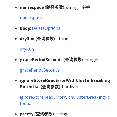
namespace
(
路径参数
): string，必需
namespace
body
:
DeleteOptions
dryRun
(
查询参数
): string
dryRun
gracePeriodSeconds
(
查询参数
): integer
gracePeriodSeconds
ignoreStoreReadErrorWithClusterBreaking
Potential
(
查询参数
): boolean
ignoreStoreReadErrorWithClusterBreakingPo
tential
pretty
(
查询参数
): string