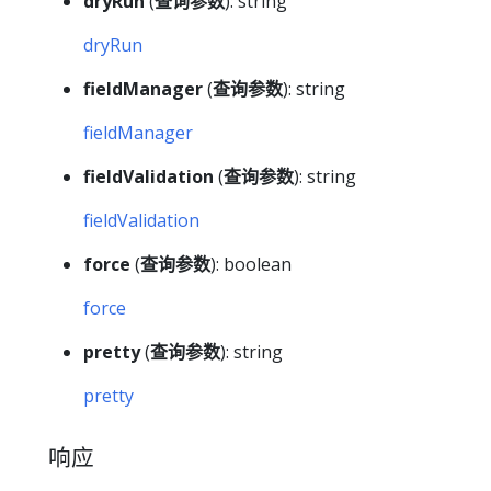
dryRun
(
查询参数
): string
dryRun
fieldManager
(
查询参数
): string
fieldManager
fieldValidation
(
查询参数
): string
fieldValidation
force
(
查询参数
): boolean
force
pretty
(
查询参数
): string
pretty
响应