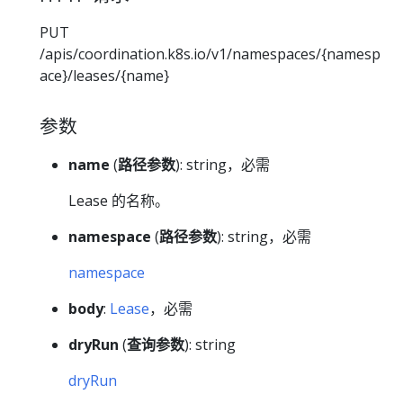
PUT
/apis/coordination.k8s.io/v1/namespaces/{namesp
ace}/leases/{name}
参数
name
(
路径参数
): string，必需
Lease 的名称。
namespace
(
路径参数
): string，必需
namespace
body
:
Lease
，必需
dryRun
(
查询参数
): string
dryRun