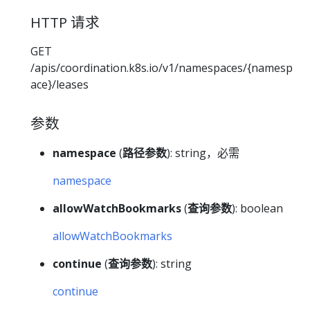
HTTP 请求
GET
/apis/coordination.k8s.io/v1/namespaces/{namesp
ace}/leases
参数
namespace
(
路径参数
): string，必需
namespace
allowWatchBookmarks
(
查询参数
): boolean
allowWatchBookmarks
continue
(
查询参数
): string
continue