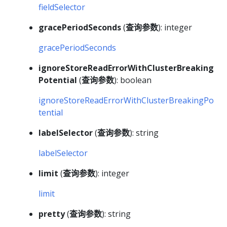
fieldSelector
gracePeriodSeconds
(
查询参数
): integer
gracePeriodSeconds
ignoreStoreReadErrorWithClusterBreaking
Potential
(
查询参数
): boolean
ignoreStoreReadErrorWithClusterBreakingPo
tential
labelSelector
(
查询参数
): string
labelSelector
limit
(
查询参数
): integer
limit
pretty
(
查询参数
): string