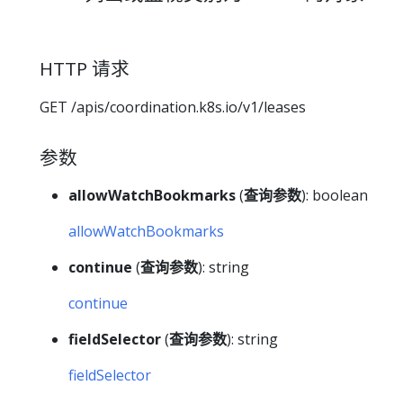
HTTP 请求
GET /apis/coordination.k8s.io/v1/leases
参数
allowWatchBookmarks
(
查询参数
): boolean
allowWatchBookmarks
continue
(
查询参数
): string
continue
fieldSelector
(
查询参数
): string
fieldSelector