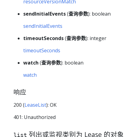
resourceVersionMatch
sendInitialEvents
(
查询参数
): boolean
sendInitialEvents
timeoutSeconds
(
查询参数
): integer
timeoutSeconds
watch
(
查询参数
): boolean
watch
响应
200 (
LeaseList
): OK
401: Unauthorized
列出或监视类别为 Lease 的对象
list