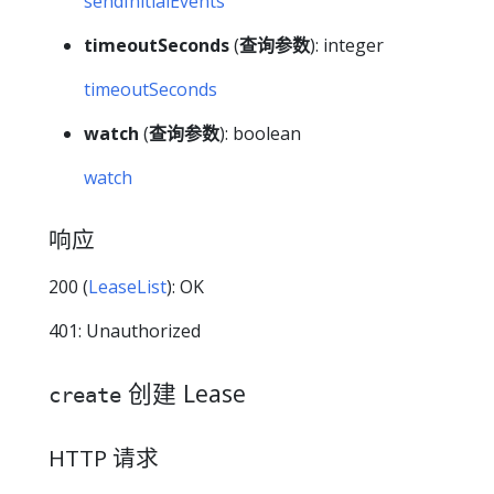
sendInitialEvents
timeoutSeconds
(
查询参数
): integer
timeoutSeconds
watch
(
查询参数
): boolean
watch
响应
200 (
LeaseList
): OK
401: Unauthorized
创建 Lease
create
HTTP 请求