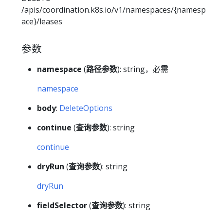
/apis/coordination.k8s.io/v1/namespaces/{namesp
ace}/leases
参数
namespace
(
路径参数
): string，必需
namespace
body
:
DeleteOptions
continue
(
查询参数
): string
continue
dryRun
(
查询参数
): string
dryRun
fieldSelector
(
查询参数
): string