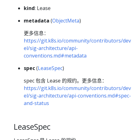
kind
: Lease
metadata
(
ObjectMeta
)
更多信息：
https://git.k8s.io/community/contributors/dev
el/sig-architecture/api-
conventions.md#metadata
spec
(
LeaseSpec
)
spec 包含 Lease 的规约。更多信息：
https://git.k8s.io/community/contributors/dev
el/sig-architecture/api-conventions.md#spec-
and-status
LeaseSpec