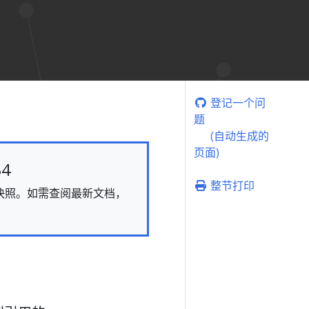
登记一个问
题
(自动生成的
页面)
4
整节打印
态的快照。如需查阅最新文档，