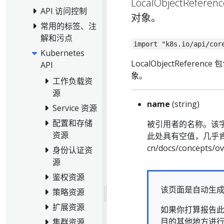
LocalObjectR
API 访问控制
对象。
常用的标签、注
解和污点
import "k8s.io/api/cor
Kubernetes
LocalObjectRefe
API
象。
工作负载资
源
name
(string)
Service 资源
配置和存储
被引用者的名称。该
资源
此处具有空值，几乎肯定是错
cn/docs/concepts/o
身份认证资
源
鉴权资源
该页面是自动生
策略资源
扩展资源
如果你打算报告此
目的其他地方进
集群资源