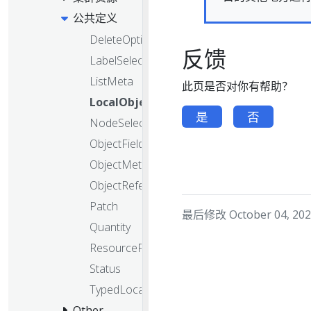
公共定义
DeleteOptions
反馈
LabelSelector
ListMeta
此页是否对你有帮助？
LocalObjectReference
是
否
NodeSelectorRequirement
ObjectFieldSelector
ObjectMeta
ObjectReference
Patch
最后修改 October 04, 2024
Quantity
ResourceFieldSelector
Status
TypedLocalObjectReference
Other