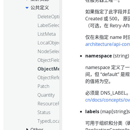
在服务器上唯一。
公共定义
如果指定了此字段并且
DeleteOptions
Created 或 50
LabelSelector
（可选，在 Retry-
ListMeta
仅在未指定 name 
LocalObjectReference
architecture/api-c
NodeSelectorRequirement
namespace
(string)
ObjectFieldSelector
namespace 定义
ObjectMeta
间，但 “defaul
ObjectReference
的值将为空。
Patch
必须是 DNS_LAB
Quantity
cn/docs/concepts/o
ResourceFieldSelector
labels
(map[string]s
Status
TypedLocalObjectReference
可用于组织和分类（
Other