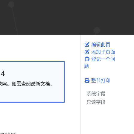
编辑此页
添加子页面
登记一个问
题
4
整节打印
态的快照。如需查阅最新文档，
系统字段
只读字段