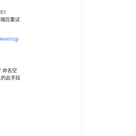
01
客户端应重试
evel/sig-
” 命名空
象的此字段