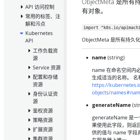
ObjectMeta
API 访问控制
有对象。
常用的标签、注
解和污点
import "k8s.io/apimach
Kubernetes
ObjectMeta 是所
API
工作负载资
name
(string)
源
Service 资源
name 在命名空间
配置和存储
生成适当的名称。 
资源
https://kubernetes.
objects/names#nam
身份认证资
源
generateName
(st
鉴权资源
generateName
策略资源
果使用此字段，则返
扩展资源
供的值与 name 
集群资源