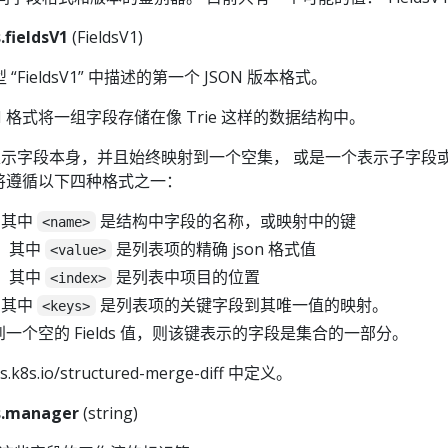
fieldsV1
(FieldsV1)
类型 “FieldsV1” 中描述的第一个 JSON 版本格式。
 JSON 格式将一组字段存储在像 Trie 这样的数据结构中。
示字段本身，并且始终映射到一个空集， 或是一个表示子字段
将遵循以下四种格式之一：
，其中
是结构中字段的名称，或映射中的键
<name>
，其中
是列表项的精确 json 格式值
<value>
，其中
是列表中项目的位置
<index>
，其中
是列表项的关键字段到其唯一值的映射。
<keys>
一个空的 Fields 值，则该键表示的字段是集合的一部分。
8s.io/structured-merge-diff 中定义。
s.manager
(string)