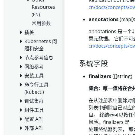
ReplicationCont
Resources
cn/docs/concepts/ov
(EN)
annotations
(map[st
常用参数
annotations
插桩
意元数据。 它们不
Kubernetes 问
cn/docs/concepts/ov
题和安全
节点参考信息
系统字段
网络参考
安装工具
finalizers
([]string)
命令行工具
集合：唯一值将在合
(kubectl)
在从注册表中删除对
调试集群
列表中删除自己对应的条
组件工具
目。 终结器可以按任
配置 API
风险。finalize
外部 API
处理终结器列表， 