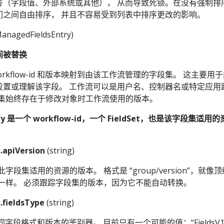
号（字段值、外部系统或其他）， 从而导致死锁。在没有强制排
们之间自由排序， 并且不容易受到列表中排序更改的影响。
ManagedFieldsEntry)
间被替换
 将 workflow-id 和版本映射到由该工作流管理的字段集。 这主要用
设置或理解该字段。 工作流可以是用户名、控制器名或特定应用
。 字段集始终存在于修改对象时工作流使用的版本。
ntry 是一个 workflow-id，一个 FieldSet，也是该字段集适
.apiVersion
(string)
 定义此字段集适用的资源的版本。 格式是 “group/version”，就像
n 字段一样。 必须跟踪字段集的版本，因为它不能自动转换。
.fieldsType
(string)
 是不同字段格式和版本的鉴别器。 目前只有一个可能的值：“FieldsV1