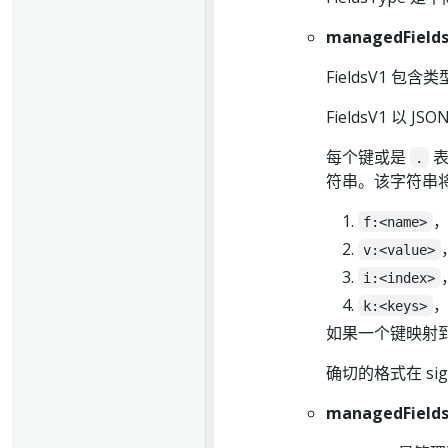
managedFields.
FieldsV1 包含
FieldsV1 以
每个键或是
表
.
符串。该字符串
f:<name>
v:<value>
i:<index>
k:<keys>
如果一个键映射到
确切的格式在 sigs.k
managedField