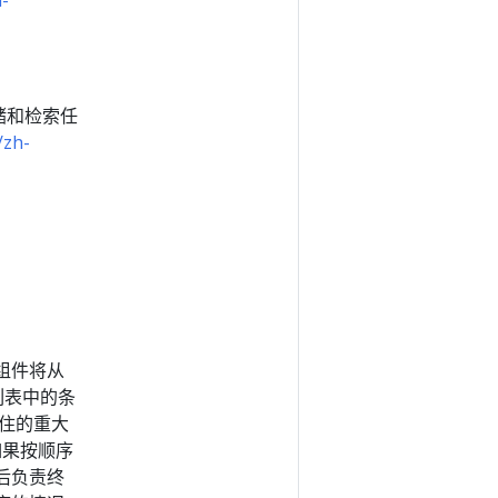
h-
储和检索任
/zh-
组件将从
此列表中的条
卡住的重大
如果按顺序
后负责终