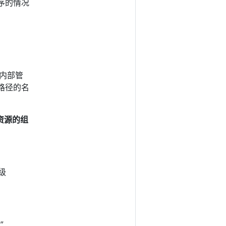
序的情况
于内部管
路径的名
用的资源的组
顶级
”