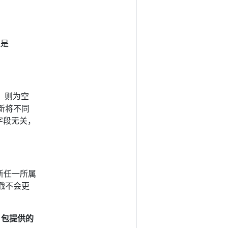
值是
的，则为空
新将不同
 字段无关，
更新任一所属
戳不会更
e 包提供的