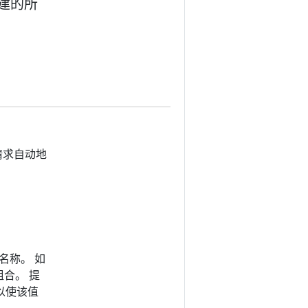
创建的所
请求自动地
名称。 如
合。 提
以使该值