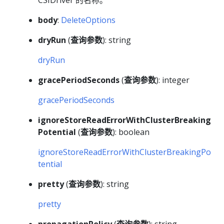
CSIDriver 的名称。
body
:
DeleteOptions
dryRun
(
查询参数
): string
dryRun
gracePeriodSeconds
(
查询参数
): integer
gracePeriodSeconds
ignoreStoreReadErrorWithClusterBreaking
Potential
(
查询参数
): boolean
ignoreStoreReadErrorWithClusterBreakingPo
tential
pretty
(
查询参数
): string
pretty