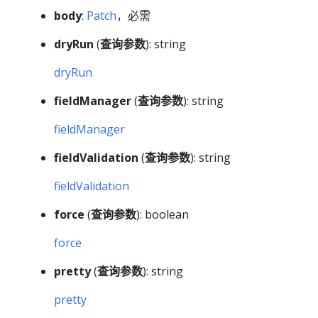
body
:
Patch
，必需
dryRun
(
查询参数
): string
dryRun
fieldManager
(
查询参数
): string
fieldManager
fieldValidation
(
查询参数
): string
fieldValidation
force
(
查询参数
): boolean
force
pretty
(
查询参数
): string
pretty