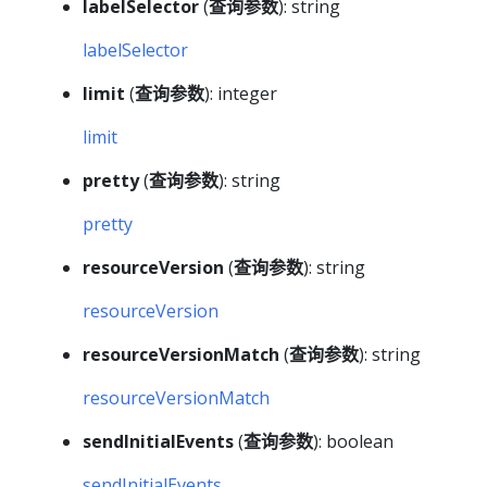
labelSelector
(
查询参数
): string
labelSelector
limit
(
查询参数
): integer
limit
pretty
(
查询参数
): string
pretty
resourceVersion
(
查询参数
): string
resourceVersion
resourceVersionMatch
(
查询参数
): string
resourceVersionMatch
sendInitialEvents
(
查询参数
): boolean
sendInitialEvents