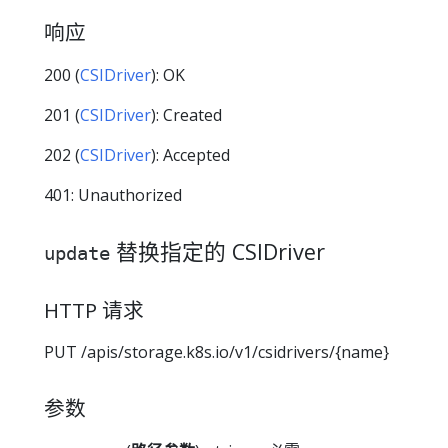
响应
200 (
CSIDriver
): OK
201 (
CSIDriver
): Created
202 (
CSIDriver
): Accepted
401: Unauthorized
替换指定的 CSIDriver
update
HTTP 请求
PUT /apis/storage.k8s.io/v1/csidrivers/{name}
参数