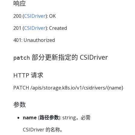
响应
200 (
CSIDriver
): OK
201 (
CSIDriver
): Created
401: Unauthorized
部分更新指定的 CSIDriver
patch
HTTP 请求
PATCH /apis/storage.k8s.io/v1/csidrivers/{name}
参数
name
(
路径参数
): string，必需
CSIDriver 的名称。