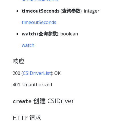
timeoutSeconds
(
查询参数
): integer
timeoutSeconds
watch
(
查询参数
): boolean
watch
响应
200 (
CSIDriverList
): OK
401: Unauthorized
创建 CSIDriver
create
HTTP 请求