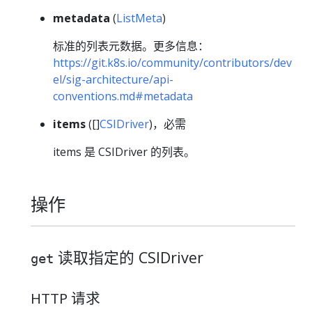
metadata
(
ListMeta
)
标准的列表元数据。更多信息：
https://git.k8s.io/community/contributors/dev
el/sig-architecture/api-
conventions.md#metadata
items
([]
CSIDriver
)，必需
items 是 CSIDriver 的列表。
操作
读取指定的 CSIDriver
get
HTTP 请求