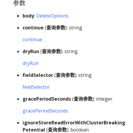
参数
body
:
DeleteOptions
continue
(
查询参数
): string
continue
dryRun
(
查询参数
): string
dryRun
fieldSelector
(
查询参数
): string
fieldSelector
gracePeriodSeconds
(
查询参数
): integer
gracePeriodSeconds
ignoreStoreReadErrorWithClusterBreaking
Potential
(
查询参数
): boolean