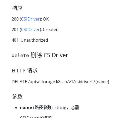
响应
200 (
CSIDriver
): OK
201 (
CSIDriver
): Created
401: Unauthorized
删除 CSIDriver
delete
HTTP 请求
DELETE /apis/storage.k8s.io/v1/csidrivers/{name}
参数
name
(
路径参数
): string，必需