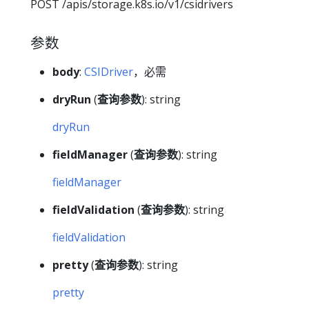
POST /apis/storage.k8s.io/v1/csidrivers
参数
body
:
CSIDriver
，必需
dryRun
(
查询参数
): string
dryRun
fieldManager
(
查询参数
): string
fieldManager
fieldValidation
(
查询参数
): string
fieldValidation
pretty
(
查询参数
): string
pretty