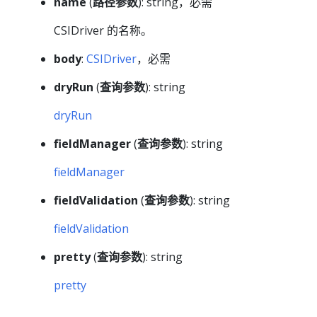
name
(
路径参数
): string，必需
CSIDriver 的名称。
body
:
CSIDriver
，必需
dryRun
(
查询参数
): string
dryRun
fieldManager
(
查询参数
): string
fieldManager
fieldValidation
(
查询参数
): string
fieldValidation
pretty
(
查询参数
): string
pretty