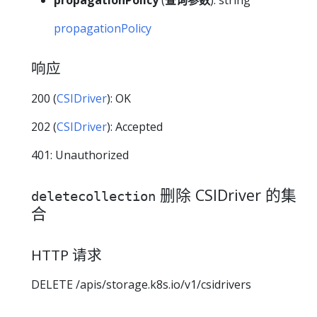
propagationPolicy
(
查询参数
): string
propagationPolicy
响应
200 (
CSIDriver
): OK
202 (
CSIDriver
): Accepted
401: Unauthorized
删除 CSIDriver 的集
deletecollection
合
HTTP 请求
DELETE /apis/storage.k8s.io/v1/csidrivers