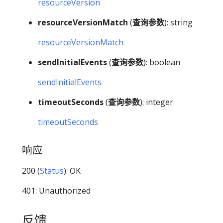
resourceVersion
resourceVersionMatch
(
查询参数
): string
resourceVersionMatch
sendInitialEvents
(
查询参数
): boolean
sendInitialEvents
timeoutSeconds
(
查询参数
): integer
timeoutSeconds
响应
200 (
Status
): OK
401: Unauthorized
反馈