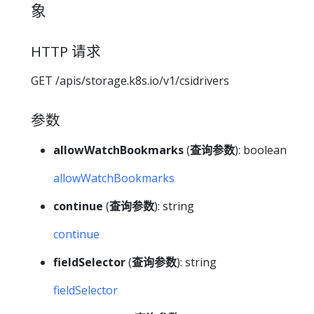
象
HTTP 请求
GET /apis/storage.k8s.io/v1/csidrivers
参数
allowWatchBookmarks
(
查询参数
): boolean
allowWatchBookmarks
continue
(
查询参数
): string
continue
fieldSelector
(
查询参数
): string
fieldSelector