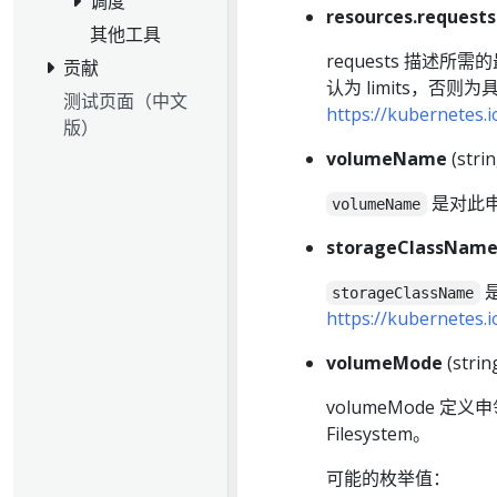
调度
resources.requests
其他工具
requests 描述
贡献
认为 limits，
测试页面（中文
https://kubernetes.
版）
volumeName
(strin
是对此申领
volumeName
storageClassNam
是
storageClassName
https://kubernetes.
volumeMode
(strin
volumeMode
Filesystem。
可能的枚举值：