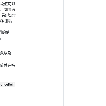
字段值可以
象。 如果设
，卷绑定才
须相同。
同的值。
。
象以及
值并在指
ourceRef