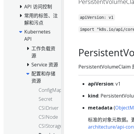
PersistentVol
API 访问控制
常用的标签、注
apiVersion: v1
解和污点
import "k8s.io/api/cor
Kubernetes
API
工作负载资
PersistentV
源
Service 资源
PersistentVolume
配置和存储
资源
apiVersion
: v1
ConfigMap
kind
: PersistentVol
Secret
metadata
(
ObjectM
CSIDriver
CSINode
标准的对象元数据。
CSIStorageCapacity
architecture/api-c