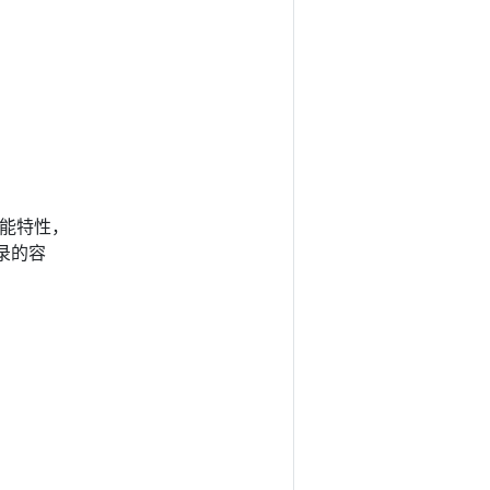
 功能特性，
录的容