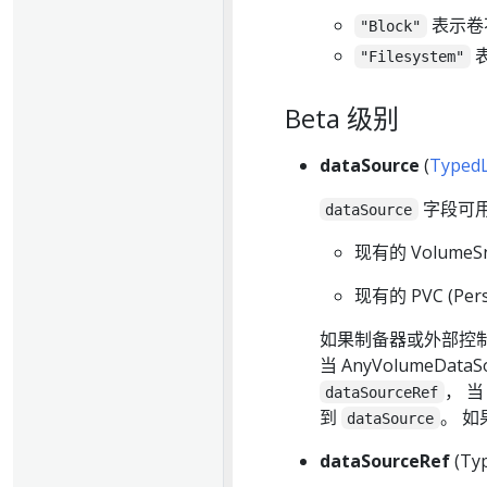
表示卷
"Block"
"Filesystem"
Beta 级别
dataSource
(
TypedL
字段可
dataSource
现有的 VolumeS
现有的 PVC (Pers
如果制备器或外部控
当 AnyVolumeDat
， 
dataSourceRef
到
。 
dataSource
dataSourceRef
(Typ