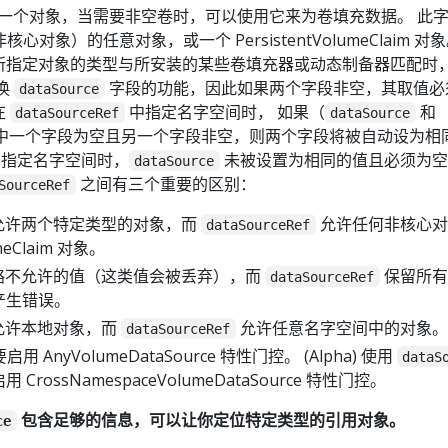
一个对象，当需要非空卷时，可以使用它来为卷填充数据。 此
核心对象）的任意对象，或一个 PersistentVolumeClaim 对
所指定对象的类型与所安装的某些卷填充器或动态制备器匹配时
换
字段的功能，因此如果两个字段非空，其取值必
dataSource
在
中指定名字空间时， 如果（
和
dataSourceRef
dataSource
中一个字段为空且另一个字段非空，则两个字段将被自动设为相
指定名字空间时，
未被设置为相同的值且必须为空
dataSource
之间有三个重要的区别：
SourceRef
允许两个特定类型的对象，而
允许任何非核心对
dataSourceRef
umeClaim 对象。
略不允许的值（这类值会被丢弃），而
保留所有
dataSourceRef
产生错误。
允许本地对象，而
允许任意名字空间中的对象。
dataSourceRef
启用 AnyVolumeDataSource 特性门控。 (Alpha) 使用
dataS
rossNamespaceVolumeDataSource 特性门控。
包含足够的信息，可以让你定位特定类型的引用对象。
ce