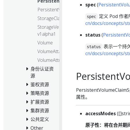
PersistentVolumeClaim
spec
(
PersistentVo
PersistentVolume
定义 Pod 
spec
StorageClass
cn/docs/concepts/s
StorageVersionMigration
v1alpha1
status
(
PersistentV
Volume
表示一个持
status
VolumeAttachment
cn/docs/concepts/s
VolumeAttributesClass
身份认证资
PersistentV
源
鉴权资源
PersistentVolume
策略资源
属性。
扩展资源
集群资源
accessModes
([]stri
公共定义
原子性：将在合并期
Other