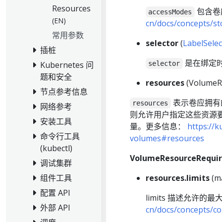
Resources
包含卷
accessModes
(EN)
cn/docs/concepts/s
常用参数
selector
(
LabelSelec
插桩
是在绑定
selector
Kubernetes 问
题和安全
resources
(VolumeR
节点参考信息
表示卷应拥有的最小
resources
网络参考
则允许用户指定这些资源
安装工具
量。更多信息：
https://k
命令行工具
volumes#resources
(kubectl)
VolumeResourceRe
调试集群
resources.limits
(ma
组件工具
配置 API
limits 描述允许
外部 API
cn/docs/concepts/co